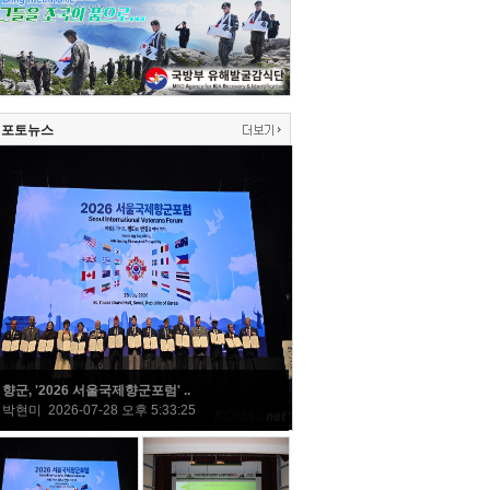
포토뉴스
향군, '2026 서울국제향군포럼' ..
박현미 2026-07-28 오후 5:33:25