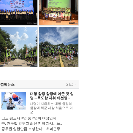
깜짝뉴스
대형 함정 함장에 여군 첫 임
명…독도함 지휘 배선영 ..
대령이 지휘하는 대형 함정의
함장에 해군 사상 처음으로 여
군..
고교 평교사 3명 중 2명이 여성인데..
中, 건군절 앞두고 최신 전력 과시…쓰..
공무원 일한만큼 보상한다…초과근무 ..