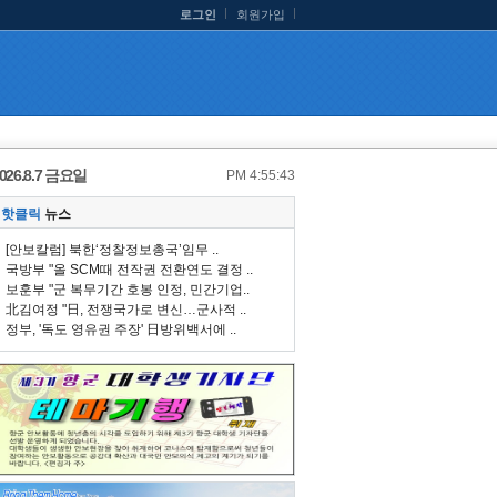
로그인
회원가입
026.8.7 금요일
PM 4:55:44
핫클릭
뉴스
[안보칼럼] 북한‘정찰정보총국’임무 ..
국방부 "올 SCM때 전작권 전환연도 결정 ..
보훈부 "군 복무기간 호봉 인정, 민간기업..
北김여정 "日, 전쟁국가로 변신…군사적 ..
정부, '독도 영유권 주장' 日방위백서에 ..