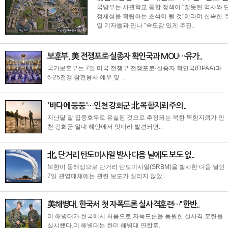
국방부는 사관학교 통합 정책이 "잘못된 역사와 
정체성을 확립하는 초석이 될 것"이라며 신속한 
일 기자들과 만나 "속도감 있게 추진..
보훈부, 美 전쟁포로·실종자 확인국과 MOU…유가..
국가보훈부는 7일 미국 전쟁부 전쟁포로·실종자 확인국(DPAA)과
6·25전쟁 참전용사 예우 및 ..
'바다에 둥둥'…인천 강화군 北 목함지뢰 주의..
지난달 말 집중호우로 유실된 것으로 추정되는 북한 목함지뢰가 인
천 강화군 일대 해안에서 잇따라 발견되면..
北, 단거리 탄도미사일 발사 다음 날에도 보도 없..
북한이 동해상으로 단거리 탄도미사일(SRBM)을 발사한 다음 날인
7일 관영매체에는 관련 보도가 실리지 않았..
美해병대, 한국서 첫 자폭드론 실사격훈련…"한반..
미 해병대가 한국에서 처음으로 자폭드론을 동원한 실사격 훈련을
실시했다.미 해병대는 한미 해병대 연합훈..