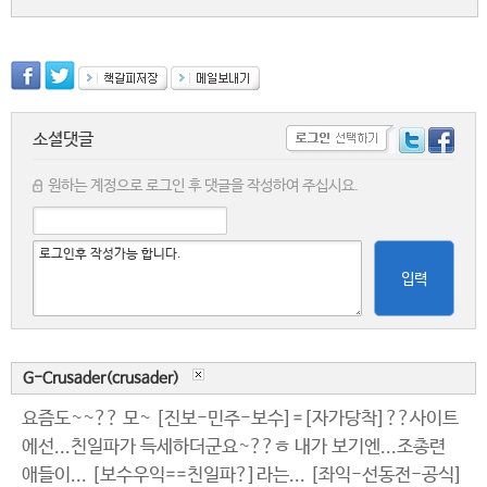
소셜댓글
원하는 계정으로 로그인 후 댓글을 작성하여 주십시요.
입력
G-Crusader(crusader)
요즘도~~?? 모~ [진보-민주-보수]=[자가당착]??사이트
에선...친일파가 득세하더군요~??ㅎ 내가 보기엔...조총련
애들이... [보수우익==친일파?]라는... [좌익-선동전-공식]