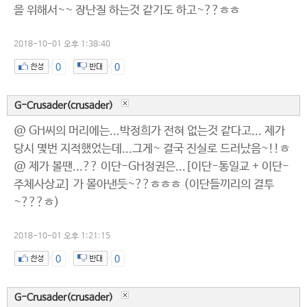
을 위해서~~ 장난질 하는것 같기도 하고~??ㅎㅎ
2018-10-01 오후 1:38:40
0
0
G-Crusader(crusader)
@ GH씨의 머리에는...박정희가 전혀 없는것 같다고... 제가
당시 몇번 지적했었는데...그게~ 결국 진실로 드러났음~!!ㅎ
@ 제가 볼땐...?? 이단-GH정권은...[이단-통일교 + 이단-
주체사상교] 가 몰아낸듯~??ㅎㅎㅎ (이단들끼리의 결투
~???ㅎ)
2018-10-01 오후 1:21:15
0
0
G-Crusader(crusader)