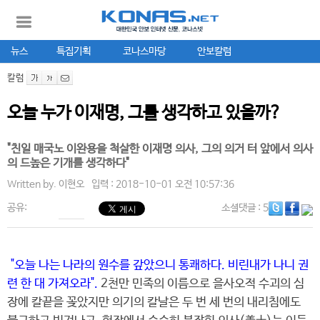
뉴스
특집기획
코나스마당
안보칼럼
칼럼
오늘 누가 이재명, 그를 생각하고 있을까?
"친일 매국노 이완용을 척살한 이재명 의사, 그의 의거 터 앞에서 의사
의 드높은 기개를 생각하다"
Written by.
이현오
입력 : 2018-10-01 오전 10:57:36
공유:
소셜댓글
: 5
"오늘 나는 나라의 원수를 갚았으니 통쾌하다. 비린내가 나니 권
련 한 대 가져오라".
2천만 민족의 이름으로 을사오적 수괴의 심
장에 칼끝을 꽂았지만 의기의 칼날은 두 번 세 번의 내리침에도