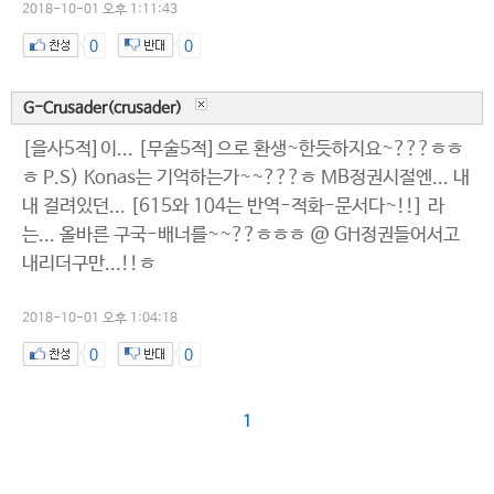
2018-10-01 오후 1:11:43
0
0
G-Crusader(crusader)
[을사5적]이... [무술5적]으로 환생~한듯하지요~???ㅎㅎ
ㅎ P.S) Konas는 기억하는가~~???ㅎ MB정권시절엔... 내
내 걸려있던... [615와 104는 반역-적화-문서다~!!] 라
는... 올바른 구국-배너를~~??ㅎㅎㅎ @ GH정권들어서고
내리더구만...!!ㅎ
2018-10-01 오후 1:04:18
0
0
1