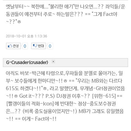
옛날부터~~ 북한에..."불리한 애기"만 나오면...?? 좌익들/운
동권들이 예전부터 주로~ 하는말은??? == "그게 Fact야
~??"ㅎ
2018-10-01 오후 1:13:36
0
0
G-Crusader(crusader)
아직도 바보-박근혜 타령으로,우파들을 분열로 몰아가는, 일
부~ 보수들에게 한마디만~!!ㅎ == "우리는 MB와는 다르다
615도 하겠다~!!"ㅎ, 라고 말했던게, 무개념-GH정권이었음
~!!ㅎ Got it~??? P.S) DJ정권 이후~?? [위헌-615]==
[빨갱이들의 적화-Icon]에 반대한~ 정상-중도보수정권
은...?? (비록 중도실용이었지만~!) MB가 그래도 유일했음
~!! == 이게~ Fact야~!!