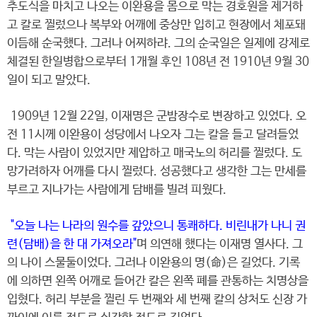
추도식을 마치고 나오는 이완용을 몸으로 막는 경호원을 제거하
고 칼로 찔렀으나 복부와 어깨에 중상만 입히고 현장에서 체포돼
이듬해 순국했다. 그러나 어찌하랴. 그의 순국일은 일제에 강제로
체결된 한일병합으로부터 1개월 후인 108년 전 1910년 9월 30
일이 되고 말았다.
1909년 12월 22일, 이재명은 군밤장수로 변장하고 있었다. 오
전 11시께 이완용이 성당에서 나오자 그는 칼을 들고 달려들었
다. 막는 사람이 있었지만 제압하고 매국노의 허리를 찔렀다. 도
망가려하자 어깨를 다시 찔렀다. 성공했다고 생각한 그는 만세를
부르고 지나가는 사람에게 담배를 빌려 피웠다.
"오늘 나는 나라의 원수를 갚았으니 통쾌하다. 비린내가 나니 권
련(담배)을 한 대 가져오라"
며 의연해 했다는 이재명 열사다. 그
의 나이 스물둘이었다. 그러나 이완용의 명(命)은 길었다. 기록
에 의하면 왼쪽 어깨로 들어간 칼은 왼쪽 폐를 관통하는 치명상을
입혔다. 허리 부분을 찔린 두 번째와 세 번째 칼의 상처도 신장 가