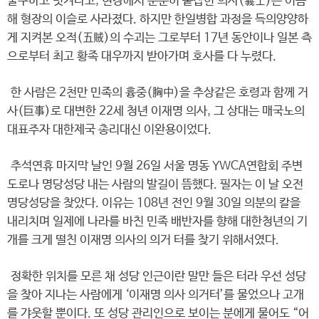
불구하고 빗겨나고, 현장에서 순순히 붙잡힌 의사(義士)는 이듬
해 형장의 이슬로 사라졌다. 하지만 한일병합 과정을 득의양양하
게 지켜본 오적(五賊)의 수괴는 그로부터 17년 동안이나 일본 측
으로부터 최고 황족 대우까지 받아가며 호사를 다 누렸다.
한 사람은 2천만 민족의 흉중(胸中)을 추상같은 호령과 함께 거
사(巨事)로 대변한 22세 청년 이재명 의사, 그 상대는 매국노의
대표주자 대한제국 총리대신 이완용이었다.
추석연휴 마지막 날인 9월 26일 서울 명동 YWCA연합회 주변
도로나 명당성당 내는 사람의 발길이 뜸했다. 필자는 이 날 오전
명당성당을 찾았다. 이유는 108년 전인 9월 30일 의분의 칼을
내리치며 일제에 나라를 바친 민족 배반자를 향해 대한청년의 기
개를 크게 떨친 이재명 의사의 의거 터를 찾기 위해서였다.
정확한 위치를 모른 채 성당 인근이란 말만 들은 터라 우선 성당
을 찾아 지나는 사람에게 ‘이재명 의사 의거터’를 물었으나 고개
를 갸웃할 뿐이다. 또 성당 관리인으로 보이는 분에게 물어도 “어