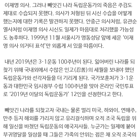
이재명 의사. 그러나 빼앗긴 나라 독립운동가의 죽음은 주검도
제대로 수습되지 못했다. 의사가 처형된 뒤 시신 수습을 어떻게
했는지에 대한 기록은 발견하지 못했다. 안중근 의사처럼, 유관순
열사처럼 이재명 의사 시신도 일제가 마음대로 처리했을 가능성
도 농후하다. 1999년 11월 서울시가 명동성당 앞에 세운 ‘이재
명 의사 의거터 표석’만 외롭게 서 있을 따름이다.
내년 2019년은 3·1운동 100주년이 된다. 잃어버린 나라를 되
찾기 위해 국내외에서 수많은 인고(忍苦)의 세월을 보내야 했던
독립운동가와 선각자들을 더 기리게 된다. 국가보훈처가 3·1운
동과 대한민국 임시정부 수립 100주년을 맞아 온라인 국민투표
로 ‘2019년 이달의 독립운동가’ 12인을 선정한다고 한다.
빼앗긴 나라를 되찾고자 국내는 물론 멀리 미국, 하와이, 연해주,
만주 등지 해외를 가리지 않고 유리걸식하며 오직 조국 독립을 위
해 일신을 바쳤던 독립운동의 애국지사들. 누군가는 일제에 붙어
부귀영달을 일삼을 때 그들은 가족의 안위는 접은 채 오직 조국의