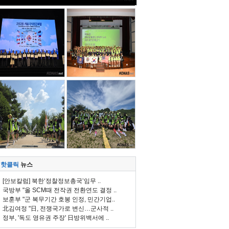
핫클릭
뉴스
[안보칼럼] 북한‘정찰정보총국’임무 ..
국방부 "올 SCM때 전작권 전환연도 결정 ..
보훈부 "군 복무기간 호봉 인정, 민간기업..
北김여정 "日, 전쟁국가로 변신…군사적 ..
정부, '독도 영유권 주장' 日방위백서에 ..