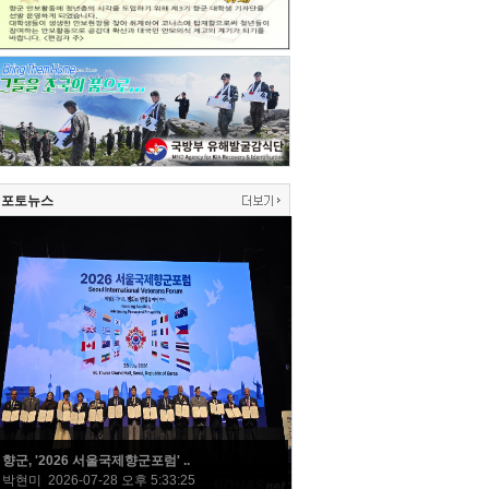
포토뉴스
향군, '2026 서울국제향군포럼' ..
박현미 2026-07-28 오후 5:33:25