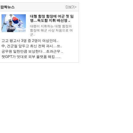
깜짝뉴스
대형 함정 함장에 여군 첫 임
명…독도함 지휘 배선영 ..
대령이 지휘하는 대형 함정의
함장에 해군 사상 처음으로 여
군..
고교 평교사 3명 중 2명이 여성인데..
中, 건군절 앞두고 최신 전력 과시…쓰..
공무원 일한만큼 보상한다…초과근무 ..
챗GPT가 멋대로 외부 플랫폼 해킹…..