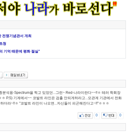
용산 전쟁기념관서 개최
 초청
의 기억 때문에 평화 절실"
분석용-Spectrum을 찍고 있었던...그런~ Red-나라이란다~~!!ㅎ 테러 학회장
ㅎ P.S) 기계에서~~ 코발트 라인은 검출 안되게하라고...모관계 기관에서 전화
하더라~!!ㅎ "코발트 라인이 나오면...자신들이 피곤해진다고~!!"ㅎㅎㅎ
0
0