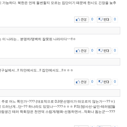
 가능하다. 북한은 언제 돌변할지 모르는 집단이기 때문에 한시도 긴장을 늦추
0
0
 이 나라는... 분명히/명백히 잘못된 나라이다~~!!ㅎ
0
0
 연구실에서...!! 차안에서도...!! 집안에서도...!!ㅎㅎㅎ
0
0
들이 주로 어느 쪽인가~??? (대표적으로 DJ/문선명이가 떠오르지 않는가~~??ㅎ)
 드러난게...단~?? 하나라도 있었나~~???ㅎㅎㅎ P.S) [방사선-살인-테러범]들
 처럼생긴 테러 학회장은 천연덕 스럽게/평화-선동하면서...적화나 돕는군~~???