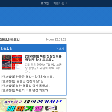
로그인
회원가입
026.8.6 목요일
Noon 12:53:24
안보칼럼
더보기
[안보칼럼] 북한‘정찰정보총
국’임무 확대 의도와 ..
김정은은 2026년 7월 9일 노동
당 중앙군사위원회 제9기 제1
차 ..
[안보칼럼] 한국군 핵잠수함(SSN) 보유..
[안보칼럼] ‘유엔군 참전의 날’ 및 ..
[안보칼럼] 북한 핵물질 증산 동향과 ..
[안보칼럼] 북한의 국호 변경 의도와 ..