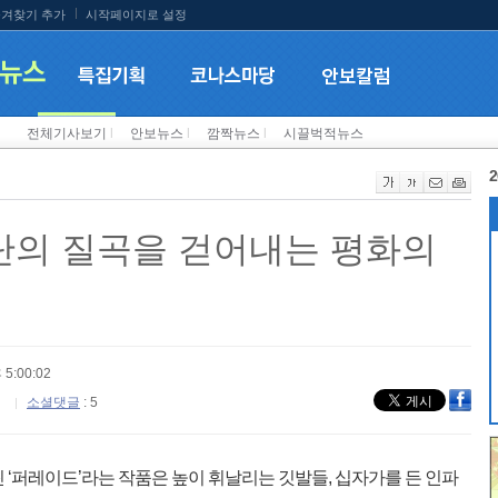
겨찾기 추가
시작페이지로 설정
전체기사보기
l
안보뉴스
l
깜짝뉴스
l
시끌벅적뉴스
2
분단의 질곡을 걷어내는 평화의
 5:00:02
소셜댓글
: 5
‘퍼레이드’라는 작품은 높이 휘날리는 깃발들, 십자가를 든 인파