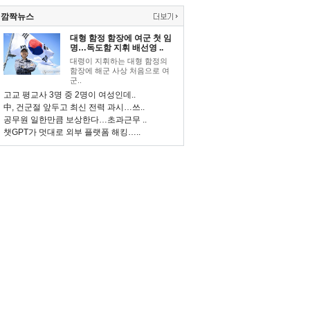
깜짝뉴스
대형 함정 함장에 여군 첫 임
명…독도함 지휘 배선영 ..
대령이 지휘하는 대형 함정의
함장에 해군 사상 처음으로 여
군..
고교 평교사 3명 중 2명이 여성인데..
中, 건군절 앞두고 최신 전력 과시…쓰..
공무원 일한만큼 보상한다…초과근무 ..
챗GPT가 멋대로 외부 플랫폼 해킹…..