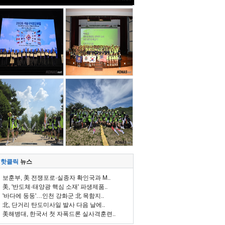
핫클릭
뉴스
보훈부, 美 전쟁포로·실종자 확인국과 M..
美, '반도체·태양광 핵심 소재' 파생제품..
'바다에 둥둥'…인천 강화군 北 목함지..
北, 단거리 탄도미사일 발사 다음 날에..
美해병대, 한국서 첫 자폭드론 실사격훈련..