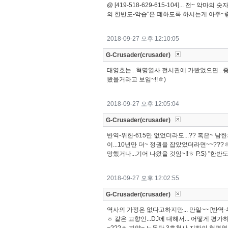
@ [419-518-629-615-104]... 전~ 
의 한반도-악습"은 폐하도록 하시는게 아주~좋지
2018-09-27 오후 12:10:05
G-Crusader(crusader)
태영호는...혁명열사 전시관에 가봤었으면...
봤을거라고 보임~!!ㅎ)
2018-09-27 오후 12:05:04
G-Crusader(crusader)
반역-위헌-615만 없었더라도...?? 혹은~ 남
이...10년만 더~ 정권을 잡았었더라면~~???ㅎ
망했거나...기어 나왔을 것임~!!ㅎ P.S) "한반
2018-09-27 오후 12:02:55
G-Crusader(crusader)
역사의 가정은 없다고하지만... 만일~~ [반역-
ㅎ 같은 고향인...DJ에 대해서... 어떻게 평가