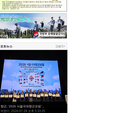
포토뉴스
향군, '2026 서울국제향군포럼' ..
박현미 2026-07-28 오후 5:33:25