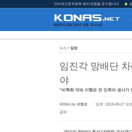
인터넷신문위원회 윤리강령을 준수합니다
즐
뉴스 >
칼럼
임진각 망배단 차
야
"비핵화 약속 이행은 전 민족의 생사가 
Written by.
이현오
입력 : 2018-09-27 오전
공유:
국민의 절반이 추석 대명절 귀성객으