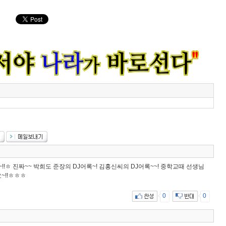
나선~~!!ㅎ 진짜~~ 박희도 준장의 DJ어록~! 김홍신씨의 DJ어록~~! 중학교때 선생님
~!!ㅎㅎㅎ
0
0