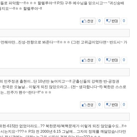
악마의 숫자들로 파악함~~!!ㅎㅎㅎ 할렐루야~!! P.S) 구주 예수님을 믿으시고~~ "귀신숭배
요~~!!ㅎㅎ 할렐루야~!!
0
0
증언해야만...진성-전향으로 봐준다~~!!ㅎㅎㅎ (그런 고위급이었다면~ 반드시~ 가
0
0
한의 민주정권 출현이...단 10년만 늦어지고~~!! 군출신들의 강력한 반-공정권
 한국은 오늘날... 이렇게 되진 않았으라고... (전~ 생각합니다~!!) 북한은 스스로
도는...민주가 왠수~란다~!!"ㅎㅎㅎ
0
0
위헌-615]만 없었더라도...?? 북한문제/북핵문제가 이렇게 되진 않았을수도...!!ㅎ
하시는지요~???ㅎ P.S) 전 2000년 6.15 그날에... 그자의 정체를 깨닳았습니다만