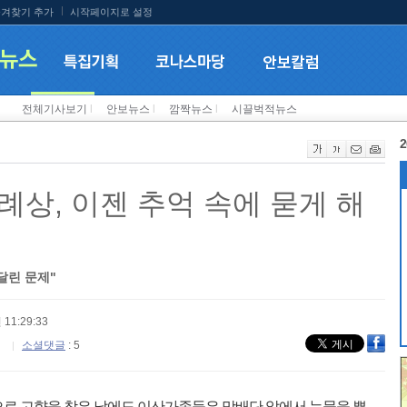
겨찾기 추가
시작페이지로 설정
전체기사보기
l
안보뉴스
l
깜짝뉴스
l
시끌벅적뉴스
2
례상, 이젠 추억 속에 묻게 해
달린 문제"
 11:29:33
소셜댓글
: 5
로 고향을 찾은 날에도 이산가족들은 망배단 앞에서 눈물을 뿌