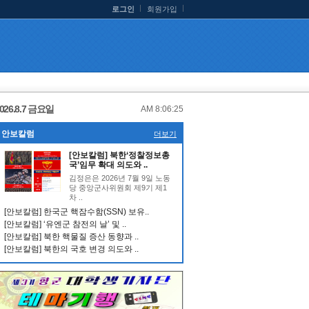
로그인
회원가입
026.8.7 금요일
AM 8:06:26
안보칼럼
더보기
[안보칼럼] 북한‘정찰정보총
국’임무 확대 의도와 ..
김정은은 2026년 7월 9일 노동
당 중앙군사위원회 제9기 제1
차 ..
[안보칼럼] 한국군 핵잠수함(SSN) 보유..
[안보칼럼] ‘유엔군 참전의 날’ 및 ..
[안보칼럼] 북한 핵물질 증산 동향과 ..
[안보칼럼] 북한의 국호 변경 의도와 ..