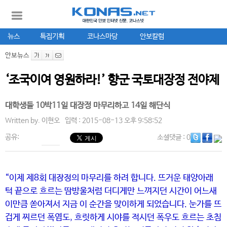
뉴스
특집기획
코나스마당
안보칼럼
안보뉴스
‘조국이여 영원하라!’ 향군 국토대장정 전야제
대학생들 10박11일 대장정 마무리하고 14일 해단식
Written by.
이현오
입력 : 2015-08-13 오후 9:58:52
공유:
소셜댓글
: 0
“이제 제8회 대장정의 마무리를 하려 합니다. 뜨거운 태양아래
턱 끝으로 흐르는 땀방울처럼 더디게만 느껴지던 시간이 어느새
이만큼 쏟아져서 지금 이 순간을 맞이하게 되었습니다. 눈가를 뜨
겁게 찌르던 폭염도, 흐릿하게 시야를 적시던 폭우도 흐르는 초침