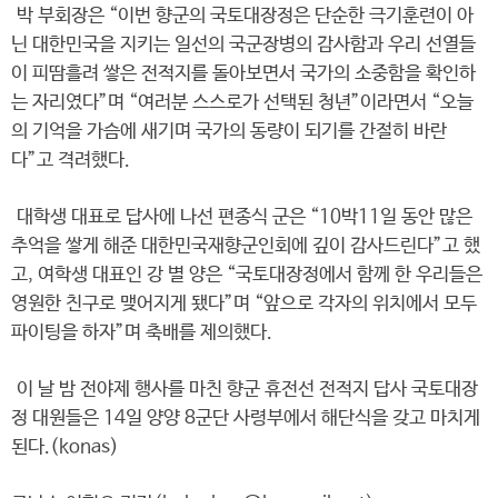
박 부회장은 “이번 향군의 국토대장정은 단순한 극기훈련이 아
닌 대한민국을 지키는 일선의 국군장병의 감사함과 우리 선열들
이 피땀흘려 쌓은 전적지를 돌아보면서 국가의 소중함을 확인하
는 자리였다”며 “여러분 스스로가 선택된 청년”이라면서 “오늘
의 기억을 가슴에 새기며 국가의 동량이 되기를 간절히 바란
다”고 격려했다.
대학생 대표로 답사에 나선 편종식 군은 “10박11일 동안 많은
추억을 쌓게 해준 대한민국재향군인회에 깊이 감사드린다”고 했
고, 여학생 대표인 강 별 양은 “국토대장정에서 함께 한 우리들은
영원한 친구로 맺어지게 됐다”며 “앞으로 각자의 위치에서 모두
파이팅을 하자”며 축배를 제의했다.
이 날 밤 전야제 행사를 마친 향군 휴전선 전적지 답사 국토대장
정 대원들은 14일 양양 8군단 사령부에서 해단식을 갖고 마치게
된다.(konas)