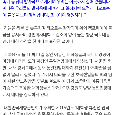
속에 등뒤의 발자국으로 새기며 우리는 이곳까지 걸어 왔습니다.
지나온 우리들의 발자욱에 새겨진 그 열정처럼 뜨겁게 타오르는
이 불꽃을 보며 맹세합니다. 조국이여 영원하라!”
하늘을 찌를 듯 솟구치며 타오르는 장작더미 위의 캠프파이어 불
꽃을 응시하며 경인여자대학교 김소이 양이 읊은 향군 국토대장
정에 대한 소감을 한마디로 표현한 글이다.
1,084km를 10박11일 동안 이동한 대학생들의 국토대장정이
마침내 마지막 도착 지점인 통일전망대에서 멈춰섰다. 서울을 출
발, 서해 강화도에서 동해 통일전망대까지 휴전선 155마일을 쉼
없이 달리고 걸었다. 위기에서 나라를 구한 호국선열들의 피와 땀
이 서린 안보현장을 두발로 걸으며 이 땅의 소중함과 아름다움을
가슴으로 포옹한 대학생들은 13일 오후 강원도 양양 통일전망대
에서 대미를 장식하게 됐다.
대한민국재향군인회가 주최한 2015년도 ‘대학생 휴전선 전적
지 답사 국토대장정’ 최종 종착지점인 통일전망대에서 굳은 포옹