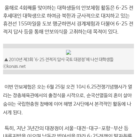
올해로 4회째를 맞이하는 대학생들의 안보체험 활동은 6·25 전
후세대인 대학생으로 하여금 북한과 군사적으로 대치하고 있는
휴전선 155마일을 도보 행군하면서 경계체험과 더불어 6·25 전
적지 답사 등을 통해 안보의식을 고취하는데 목적이 있다.
▲ 2010년 제3회 '6·25 전적지 답사 국토 대장정'에 나선 대학생들
ⓒkonas.net
이번 안보체험은 오는 6월 25일 오전 10시 6.25전쟁기념행사가 열
리는 장충체육관에서의 출정식을 시작으로, 순국선열들의 혼이 살아
숨쉬는 국립현충원 참배에 이어 해병 2사단에서 본격적인 활동에 나
서게 된다.
특히, 지난 3년간의 대장정이 서울-대전-대구-포항-부산 등
내륙지방을 이으며 낙동강 방어선을 따라 6·25전쟁의 발자취를