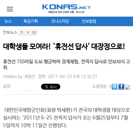
뉴스
특집기획
코나스마당
안보칼럼
안보뉴스
대학생들 모여라! '휴전선 답사' 대장정으로!
휴전선 155마일 도보 행군하며 경계체험, 전적지 답사로 안보의식 고
취
Written by.
최경선
입력 : 2011-04-23 오후 12:32:21
공유:
소셜댓글
: 0
대한민국재향군인회(회장 박세환)가 전국의 대학생을 대상으로
실시하는 ‘2011년 6·25 전적지 답사가 오는 6월25일부터 7월
5일까지 10박 11일간 진행된다.