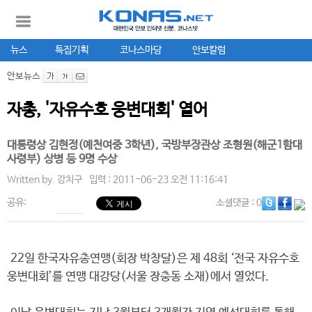
뉴스
특집기획
코나스마당
안보칼럼
안보뉴스
자총, '자유수호 웅변대회' 열어
대통령상 김현정(예천여중 3학년), 국방부장관상 조형원(해군1함대
사령부) 상병 등 9명 수상
Written by.
강치구
입력 : 2011-06-23 오전 11:16:41
공유:
소셜댓글
: 0
22일 한국자유총연맹(회장 박창달)은 제 48회 ‘전국 자유수호
웅변대회’를 연맹 대강당(서울 장충동 소재)에서 열었다.