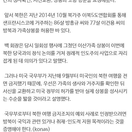
간의 생사확인, 서신교환, 상봉과 고향 방문을 요청해왔다.
앞서 북한은 지난 2014년 10월 북가주 이북5도연합회를 통해
샌프란시스코에 거주하는 86살 방흥규 씨와 77살 이건용 씨의
방북과 가족상봉을 허용한 바 있다.
백 회장은 당시 일회성 행사에 그쳤던 이산가족 상봉이 이번에
북한 당국과의 정식 논의를 거쳐 정례적 인도주의 사업으로 자리
잡게 된 데 의의가 있다고 말했다.
그러나 미국 국무부가 지난해 9월부터 미국인의 북한 여행을 전
면 금지했기 때문에, 우선은 가족의 생사와 거주지를 확인한 뒤
서신을 교환하고 미국 정부의 허가를 받아 실제 상봉을 성사시키
는 수순을 밟을 것이라고 설명했다.
국무부로부터 북한 여행 금지조치의 예외 사례로 인정받으려면
방북이 국익과 관련 있거나 취재·인도적 지원 목적이라는 것을
증명해야 한다.(konas)