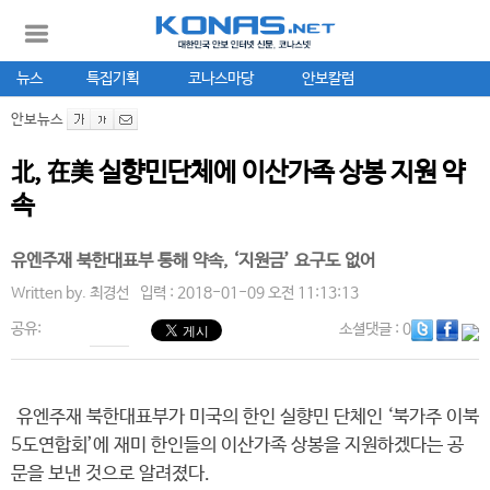
뉴스
특집기획
코나스마당
안보칼럼
안보뉴스
北, 在美 실향민단체에 이산가족 상봉 지원 약
속
유엔주재 북한대표부 통해 약속, ‘지원금’ 요구도 없어
Written by.
최경선
입력 : 2018-01-09 오전 11:13:13
공유:
소셜댓글
: 0
유엔주재 북한대표부가 미국의 한인 실향민 단체인 ‘북가주 이북
5도연합회’에 재미 한인들의 이산가족 상봉을 지원하겠다는 공
문을 보낸 것으로 알려졌다.