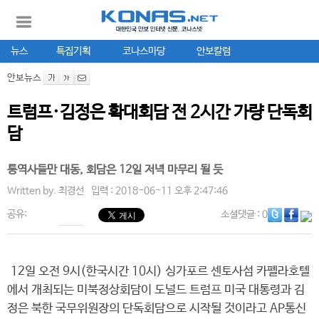
뉴스
특집기획
코나스마당
안보칼럼
안보뉴스
트럼프·김정은 확대회담 전 2시간 가량 단독회
담
통역사들만 대동, 회담은 12일 저녁 마무리 될 듯
Written by.
최경선
입력 : 2018-06-11 오후 2:47:46
공유:
소셜댓글
: 0
12일 오전 9시(한국시간 10시) 싱가포르 센토사섬 카펠라호텔
에서 개최되는 미북정상회담이 도널드 트럼프 미국 대통령과 김
정은 북한 국무위원장의 단독회담으로 시작될 것이라고 AP통신