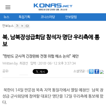
뉴스
특집기획
코나스마당
안보칼럼
안보뉴스
북, 남북장성급회담 참석자 명단 우리측에 통
보
“한반도 군사적 긴장완화 전쟁 위험 해소 논의” 제안
Written by.
최경선
입력 : 2018-06-12 오후 3:37:34
공유:
소셜댓글
: 0
북한이 14일 판문점 북측 지역 통일각에서 열릴 예정인 남북 장
성급 군사회담에 참여할 대표단 명단을 12일 우리측에 통보해 왔
다.