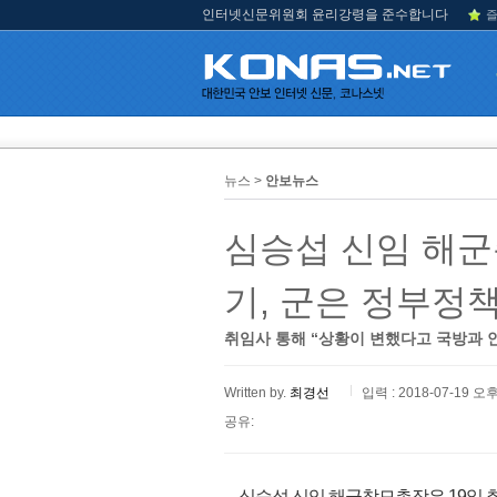
인터넷신문위원회 윤리강령을 준수합니다
즐
뉴스 >
안보뉴스
심승섭 신임 해군
기, 군은 정부정
취임사 통해 “상황이 변했다고 국방과 
Written by.
최경선
입력 : 2018-07-19 오후
공유:
심승섭 신임 해군참모총장은 19일 