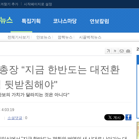
겨찾기 추가
시작페이지로 설정
전체기사보기
l
안보뉴스
l
깜짝뉴스
l
시끌벅적뉴스
2
총장 “지금 한반도는 대전환
책 뒷받침해야"
안보의 가치가 달라지는 것은 아니다”
 4:03:19
소셜댓글
: 0
취임식에서 "지금 한반도는 평화와 번영의 새 시대로 나아가는 대