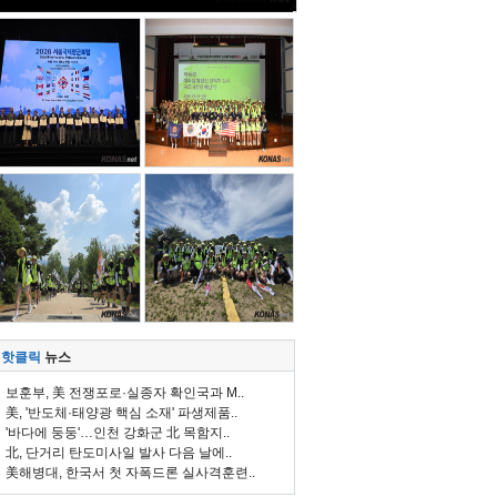
핫클릭
뉴스
보훈부, 美 전쟁포로·실종자 확인국과 M..
美, '반도체·태양광 핵심 소재' 파생제품..
'바다에 둥둥'…인천 강화군 北 목함지..
北, 단거리 탄도미사일 발사 다음 날에..
美해병대, 한국서 첫 자폭드론 실사격훈련..