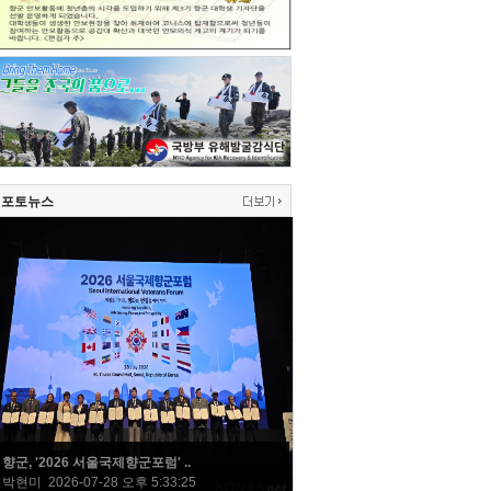
포토뉴스
향군, '2026 서울국제향군포럼' ..
박현미 2026-07-28 오후 5:33:25