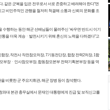
다. 같은 군복을 입은 전우로서 서로 존중하고 배려해야 한다”면
이고 비민주적인 관행을 철저히 척결해 소통과 신뢰의 문화를 조
을 수행하는 동안 해군 선배님들이 물려주신 ‘싸우면 반드시 이기
 전통을 더욱 계승ㆍ발전시키기 위해 혼신의 노력을 다하겠다”고
함장, 작전사 작전참모처장, 7기동전단장, 합참 전력2처장, 1함
모부장ㆍ인사참모부장, 합동참모본부 전략기획본부장 등을 역
을 비롯한 군 주요지휘관, 해군 장병 등이 참석했다.
 청와대 본관 충무실에서 문재인 대통령에게 진급 및 보직신고를