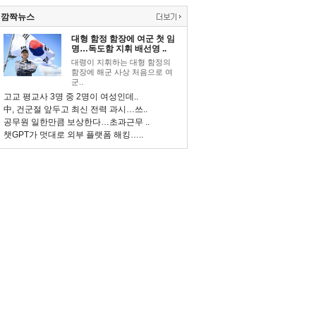
깜짝뉴스
대형 함정 함장에 여군 첫 임
명…독도함 지휘 배선영 ..
대령이 지휘하는 대형 함정의
함장에 해군 사상 처음으로 여
군..
고교 평교사 3명 중 2명이 여성인데..
中, 건군절 앞두고 최신 전력 과시…쓰..
공무원 일한만큼 보상한다…초과근무 ..
챗GPT가 멋대로 외부 플랫폼 해킹…..