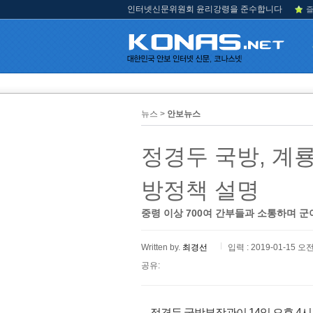
인터넷신문위원회 윤리강령을 준수합니다
즐
뉴스 >
안보뉴스
정경두 국방, 계룡
방정책 설명
중령 이상 700여 간부들과 소통하며 군
Written by.
최경선
입력 : 2019-01-15 오전
공유:
정경두 국방부장관이 14일 오후 4시