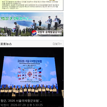
포토뉴스
향군, '2026 서울국제향군포럼' ..
박현미 2026-07-28 오후 5:33:25