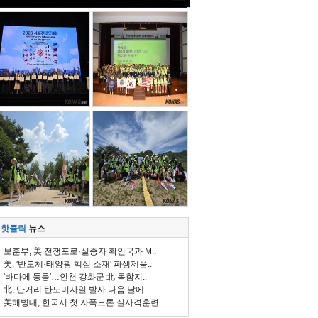
핫클릭
뉴스
보훈부, 美 전쟁포로·실종자 확인국과 M..
美, '반도체·태양광 핵심 소재' 파생제품..
'바다에 둥둥'…인천 강화군 北 목함지..
北, 단거리 탄도미사일 발사 다음 날에..
美해병대, 한국서 첫 자폭드론 실사격훈련..