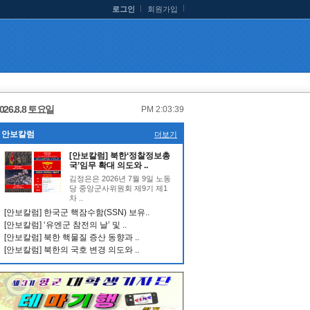
로그인
회원가입
026.8.8 토요일
PM 2:03:39
안보칼럼
더보기
[안보칼럼] 북한‘정찰정보총
국’임무 확대 의도와 ..
김정은은 2026년 7월 9일 노동
당 중앙군사위원회 제9기 제1
차 ..
[안보칼럼] 한국군 핵잠수함(SSN) 보유..
[안보칼럼] ‘유엔군 참전의 날’ 및 ..
[안보칼럼] 북한 핵물질 증산 동향과 ..
[안보칼럼] 북한의 국호 변경 의도와 ..