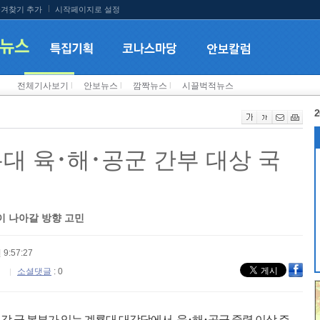
겨찾기 추가
시작페이지로 설정
전체기사보기
l
안보뉴스
l
깜짝뉴스
l
시끌벅적뉴스
2
대 육･해･공군 간부 대상 국
이 나아갈 방향 고민
 9:57:27
소셜댓글
: 0
 각 군 본부가 있는 계룡대 대강당에서, 육･해･공군 중령 이상 주