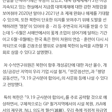
단절을 선택하기에는 부담이 있었고, 대북 경제제재가 2년 이상
지속되고 있는 현실에서 지금쯤 대북제재에 대한 강한 저항감을
보여줘야 2020년 말이나 2021년 초 제재 완화나 해제를 기대할
수 있으며, 또한 북한이 단호한 의지를 보여주기 위해 도발을 선
택하려면 ‘명분’이 있어야 중ㆍ러 등 주변국의 지지를 받을 수 있
는데 5~6월은 서해안에서의 꽃게 조업이 성어기에 달하는 기간
이고 6월~8월에는 한국 혹은 한미 차원의 연습ㆍ훈련이 다시 시
작되므로 이를 긴장조성 행위로 규정해 북한의 능력을 시현할 기
회로 삼을 수 있다고 설명했다.
차 수석연구위원은 북한이 향후 개성공단에 대한 자산 몰수, 개
성/금강산 지역의 우리 기업 시설 철거, 『판문점선언』과 『평양
공동선언』 『9.19 군사분야 합의서』의 사문화 등에 나설 수 있다
고 전망했다.
특히 북한은 『9.19 군사분야 합의서』를 주로 공략할 것으로 예
상하면서, 구체적으로는 GP 철거지역에서의 시설 복원, JSA에
서의 재무장, NLL 의도적 월선(越線), 우리 측에 직접적 파급영