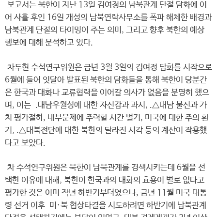
보고서는 북한이 지난 13일 김여정의 남북관계 단절 담화에 이
어 사흘 후인 16일 개성의 남북연락사무소를 폭파 해체한 배경과
남북관계 단절의 타이밍이 주는 의미, 그리고 향후 북한의 예상
행보에 대해 분석하고 있다.
차두현 수석연구위원은 금년 3월 3일의 김여정 담화를 시작으로
6월에 들어 잇달아 발표된 북한의 담화들을 통해 북한이 당분간
은 한국과 대화나 교류협력을 이어갈 의사가 없음을 분명히 했으
며, 이는 .대남우월성에 대한 자신감과 과시, .△대남 불신과 가
치 평가절하, 내부문제에 주력할 시간 벌기, 미국에 대한 주의 환
기, .△대북전단에 대한 북한의 달라진 시각 등의 계산이 작용했
다고 보았다.
차 수석연구위원은 북한이 남북관계를 경색시키는데 6월을 선
택한 이유에 대해, 북한이 한국과의 대화의 효용이 별로 없다고
평가한 것은 이미 작년 하반기부터였으나, 금년 11월 미국 대통
령 선거 이후 미·북 협상타결을 시도하려면 하반기에 남북관계