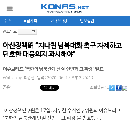
뉴스
특집기획
코나스마당
안보칼럼
안보뉴스
아산정책硏 “지나친 남북대화 촉구 자제하고
단호한 대응의지 과시해야”
이슈브리프 ‘북한의 남북관계 단절 선언과 그 파장’ 발표
Written by.
최경선
입력 : 2020-06-17 오후 2:25:43
공유:
소셜댓글
: 0
아산정책연구원은 17일, 차두현 수석연구위원의 이슈브리프
‘북한의 남북관계 단절 선언과 그 파장’을 발표했다.