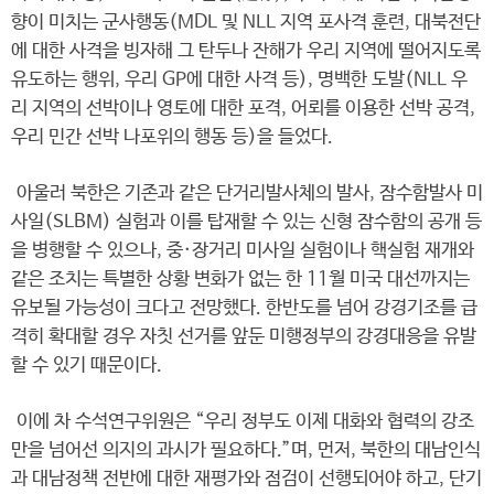
향이 미치는 군사행동(MDL 및 NLL 지역 포사격 훈련, 대북전단
에 대한 사격을 빙자해 그 탄두나 잔해가 우리 지역에 떨어지도록
유도하는 행위, 우리 GP에 대한 사격 등), 명백한 도발(NLL 우
리 지역의 선박이나 영토에 대한 포격, 어뢰를 이용한 선박 공격,
우리 민간 선박 나포위의 행동 등)을 들었다.
아울러 북한은 기존과 같은 단거리발사체의 발사, 잠수함발사 미
사일(SLBM) 실험과 이를 탑재할 수 있는 신형 잠수함의 공개 등
을 병행할 수 있으나, 중·장거리 미사일 실험이나 핵실험 재개와
같은 조치는 특별한 상황 변화가 없는 한 11월 미국 대선까지는
유보될 가능성이 크다고 전망했다. 한반도를 넘어 강경기조를 급
격히 확대할 경우 자칫 선거를 앞둔 미행정부의 강경대응을 유발
할 수 있기 때문이다.
이에 차 수석연구위원은 “우리 정부도 이제 대화와 협력의 강조
만을 넘어선 의지의 과시가 필요하다.”며, 먼저, 북한의 대남인식
과 대남정책 전반에 대한 재평가와 점검이 선행되어야 하고, 단기