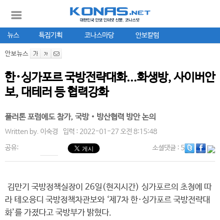
뉴스
특집기획
코나스마당
안보칼럼
안보뉴스
한･싱가포르 국방전략대화...화생방, 사이버안
보, 대테러 등 협력강화
풀러톤 포럼에도 참가, 국방‧방산협력 방안 논의
Written by.
이숙경
입력 : 2022-01-27 오전 8:15:48
공유:
소셜댓글
: 5
김만기 국방정책실장이 26일(현지시간) 싱가포르의 초청에 따
라 테오응디 국방정책차관보와 ‘제7차 한·싱가포르 국방전략대
화’를 가졌다고 국방부가 밝혔다.