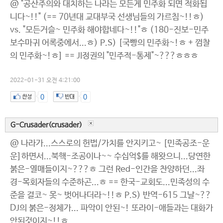
@ "공산주의와 대치하는 나라는 모든게 민주화 되면 적화됩
니다~!!" (== 70년대 교대부국 선생님들의 가르침~!!ㅎ)
vs. "모든거슬~ 민주화 해야합네다~!!"ㅎ (180-진보-민주
보수마귀 어록중에서...ㅎ) P.S) [국빵의 민주화~!ㅎ + 껌찰
의 민주화~!ㅎ] == JI정권의 "민주적-통제"~???ㅎㅎㅎ
2022-01-31 오전 4:21:00
0
0
G-Crusader(crusader)
@ 나라가...스스로의 헌법/가치를 안지키고~ [민족공조-운
운]하면서...북핵-조공이나~~ 수십억$를 해왓으니...당연한
붉은-열매들이지~???ㅎ 그런 Red-인간을 찬양하던...좌
경-목회자들의 수준하곤...ㅎ == 한국-교회도...민족성의 수
준을 결코~ 못~ 벗어나더라~!!ㅎ P.S) 반역-615 그날~??
DJ의 붉은-정체가... 파악이 안된~! 또라이-애들과는 대화가
안된것이지~!!ㅎ