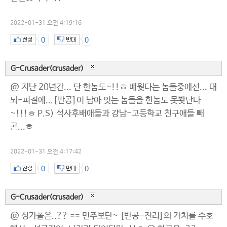
2022-01-31 오전 4:19:16
0
0
G-Crusader(crusader)
@ 지난 20년간... 단 한놈도~!!ㅎ 배웟다는 놈들중에선... 대
뇌-피질에...[반공]이 남아 잇는 놈들을 한놈도 못봣단다
~!!!ㅎ P.S) 석사후배애들과 강남-고등학교 친구애들 빼
곤...ㅎ
2022-01-31 오전 4:17:42
0
0
G-Crusader(crusader)
@ 싱가폴은..?? == 민주보단~ [반공-진리]의 가치를 수호