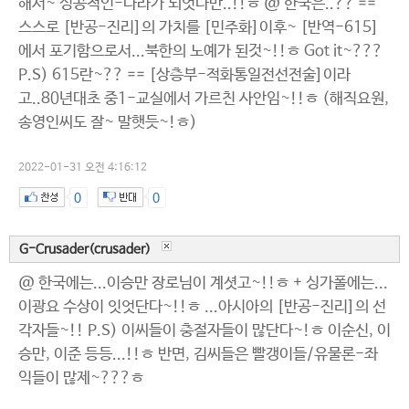
해서~ 성공적인-나라가 되엇다만..!!ㅎ @ 한국은..?? ==
스스로 [반공-진리]의 가치를 [민주화]이후~ [반역-615]
에서 포기함으로서...북한의 노예가 된것~!!ㅎ Got it~???
P.S) 615란~?? == [상층부-적화통일전선전술]이라
고..80년대초 중1-교실에서 가르친 사안임~!!ㅎ (해직요원,
송영인씨도 잘~ 말햇듯~!ㅎ)
2022-01-31 오전 4:16:12
0
0
G-Crusader(crusader)
@ 한국에는...이승만 장로님이 계셧고~!!ㅎ + 싱가폴에는...
이광요 수상이 잇엇단다~!!ㅎ ...아시아의 [반공-진리]의 선
각자들~!! P.S) 이씨들이 충절자들이 많단다~!ㅎ 이순신, 이
승만, 이준 등등...!!ㅎ 반면, 김씨들은 빨갱이들/유물론-좌
익들이 많제~???ㅎ