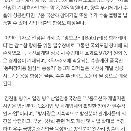
20개 과제에 대해 양산물량 등이 포함된 소요물량과 부품단가로
산정한 기대효과만 해도 약 2,245 억원이며, 향후 무기체계가 수
출에 성공한다면 부품 국산화 참여기업 또한 추가 수출 물량을 납
품할 수 있어 기업 매출액 향상도 예상된다.
이번에 1차로 선정된 과제 중, ‘장보고-III Batch-II용 항해레이
더’는 잠수함 항해를 위한 필수장비로 그동안 국외도입 장비에 의
존하였으나, 국산화개발 성공 시 수입대체 효과로 978억 원의 높
은 경제성이 기대되며, K9자주포에 적용되는 수출제한 품목인
‘동력장치용 원심식 송풍기’ 등 3개 과제들은 국산화 개발 성공
시, 군 운용성 향상은 물론, 수출 추진에도 도움이 될 것으로 예상
된다.
김진홍 방위사업청 방위산업진흥국장은 “부품국산화 개발지원
사업은 방산분야 중소기업 및 체계업체의 활발한 참여가 필수적
인 사업”이라며, “방사청은 지속적으로 방산분야 관계자들의 의
견을 수렴하고, 부품국산화 관련 제도 개선 및 사업 확대를 추진
하여 우수 국방중소기업을 육성하고 방산분야 일자리 창출에 기