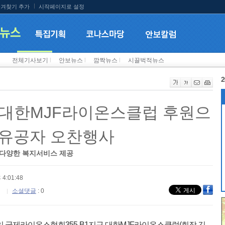
겨찾기 추가
시작페이지로 설정
전체기사보기
l
안보뉴스
l
깜짝뉴스
l
시끌벅적뉴스
2
 대한MJF라이온스클럽 후원으
국가유공자 오찬행사
 다양한 복지서비스 제공
 4:01:48
소셜댓글
: 0
일 국제라이온스협회355-B1지구 대한MJF라이온스클럽(회장 김