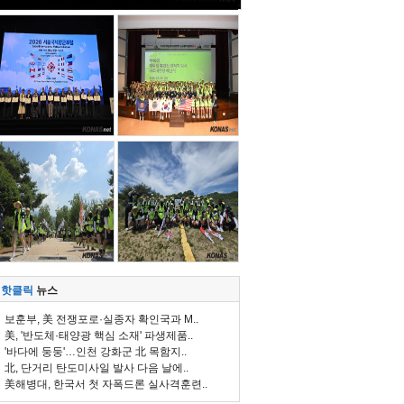
핫클릭
뉴스
보훈부, 美 전쟁포로·실종자 확인국과 M..
美, '반도체·태양광 핵심 소재' 파생제품..
'바다에 둥둥'…인천 강화군 北 목함지..
北, 단거리 탄도미사일 발사 다음 날에..
美해병대, 한국서 첫 자폭드론 실사격훈련..