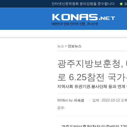
인터넷신문위원회 윤리강령을 준수합니다
즐
뉴스 >
안보뉴스
광주지방보훈청,
로 6.25참전 
지역사회 유관기관.봉사단체 등과 연계
Written by.
이숙경
입력 : 2022-10-12 오후
공유:
광주지방보훈청(청장 임종배)은 12