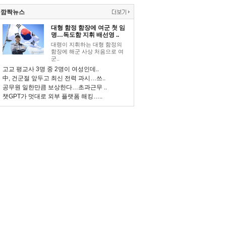
깜짝뉴스
대형 함정 함장에 여군 첫 임
명…독도함 지휘 배선영 ..
대령이 지휘하는 대형 함정의
함장에 해군 사상 처음으로 여
군..
고교 평교사 3명 중 2명이 여성인데..
中, 건군절 앞두고 최신 전력 과시…쓰..
공무원 일한만큼 보상한다…초과근무 ..
챗GPT가 멋대로 외부 플랫폼 해킹…..