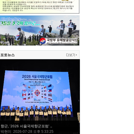
포토뉴스
향군, '2026 서울국제향군포럼' ..
박현미 2026-07-28 오후 5:33:25