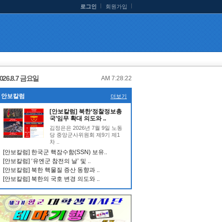
로그인
회원가입
026.8.7 금요일
AM 7:28:23
안보칼럼
더보기
[안보칼럼] 북한‘정찰정보총
국’임무 확대 의도와 ..
김정은은 2026년 7월 9일 노동
당 중앙군사위원회 제9기 제1
차 ..
[안보칼럼] 한국군 핵잠수함(SSN) 보유..
[안보칼럼] ‘유엔군 참전의 날’ 및 ..
[안보칼럼] 북한 핵물질 증산 동향과 ..
[안보칼럼] 북한의 국호 변경 의도와 ..