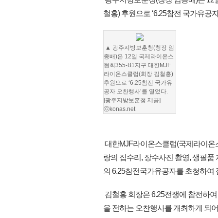
철홍) 후원으로 ‘6.25참전 국가유공
▲ 광주지방보훈청(청장 임
종배)은 12일 국제라이온스
협회355-B1지구 대한MJF
라이온스클럽(회장 김철홍)
후원으로 ‘6.25참전 국가유
공자 오찬행사’를 열었다.
[광주지방보훈청 제공]
ⓒkonas.net
대한MJF라이온스클럽(국제라이온스협회
랑의 집수리, 장수사진 촬영, 생필품 
의 6.25참전국가유공자를 초청하여
김철홍 회장은 6.25전쟁에 참전하여
을 전하는 오찬행사를 개최하게 되어