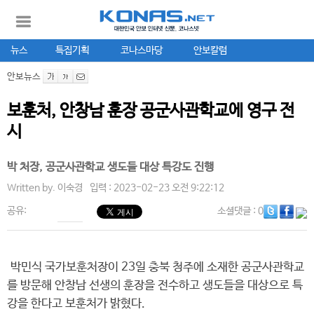
뉴스
특집기획
코나스마당
안보칼럼
안보뉴스
보훈처, 안창남 훈장 공군사관학교에 영구 전
시
박 처장, 공군사관학교 생도들 대상 특강도 진행
Written by.
이숙경
입력 : 2023-02-23 오전 9:22:12
공유:
소셜댓글
: 0
박민식 국가보훈처장이 23일 충북 청주에 소재한 공군사관학교
를 방문해 안창남 선생의 훈장을 전수하고 생도들을 대상으로 특
강을 한다고 보훈처가 밝혔다.