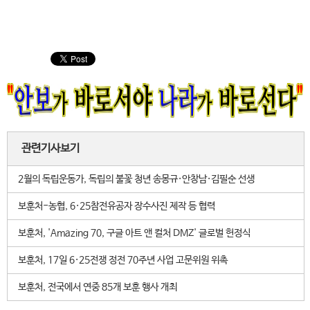
관련기사보기
2월의 독립운동가, 독립의 불꽃 청년 송몽규·안창남·김필순 선생
보훈처-농협, 6·25참전유공자 장수사진 제작 등 협력
보훈처, 'Amazing 70, 구글 아트 앤 컬처 DMZ' 글로벌 헌정식
보훈처, 17일 6·25전쟁 정전 70주년 사업 고문위원 위촉
보훈처, 전국에서 연중 85개 보훈 행사 개최