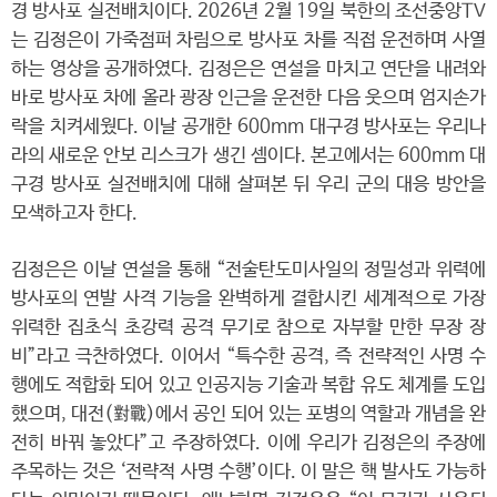
경 방사포 실전배치이다. 2026년 2월 19일 북한의 조선중앙TV
는 김정은이 가죽점퍼 차림으로 방사포 차를 직접 운전하며 사열
하는 영상을 공개하였다. 김정은은 연설을 마치고 연단을 내려와
바로 방사포 차에 올라 광장 인근을 운전한 다음 웃으며 엄지손가
락을 치켜세웠다. 이날 공개한 600mm 대구경 방사포는 우리나
라의 새로운 안보 리스크가 생긴 셈이다. 본고에서는 600mm 대
구경 방사포 실전배치에 대해 살펴본 뒤 우리 군의 대응 방안을
모색하고자 한다.
김정은은 이날 연설을 통해 “전술탄도미사일의 정밀성과 위력에
방사포의 연발 사격 기능을 완벽하게 결합시킨 세계적으로 가장
위력한 집초식 초강력 공격 무기로 참으로 자부할 만한 무장 장
비”라고 극찬하였다. 이어서 “특수한 공격, 즉 전략적인 사명 수
행에도 적합화 되어 있고 인공지능 기술과 복합 유도 체계를 도입
했으며, 대전(對戰)에서 공인 되어 있는 포병의 역할과 개념을 완
전히 바꿔 놓았다”고 주장하였다. 이에 우리가 김정은의 주장에
주목하는 것은 ‘전략적 사명 수행’이다. 이 말은 핵 발사도 가능하