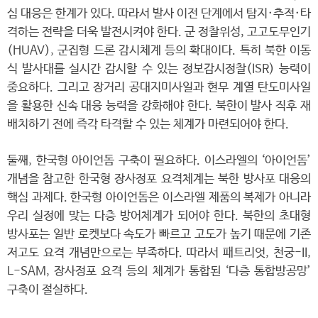
심 대응은 한계가 있다. 따라서 발사 이전 단계에서 탐지·추적·타
격하는 전략을 더욱 발전시켜야 한다. 군 정찰위성, 고고도무인기
(HUAV), 군집형 드론 감시체계 등의 확대이다. 특히 북한 이동
식 발사대를 실시간 감시할 수 있는 정보감시정찰(ISR) 능력이
중요하다. 그리고 장거리 공대지미사일과 현무 계열 탄도미사일
을 활용한 신속 대응 능력을 강화해야 한다. 북한이 발사 직후 재
배치하기 전에 즉각 타격할 수 있는 체계가 마련되어야 한다.
둘째, 한국형 아이언돔 구축이 필요하다. 이스라엘의 ‘아이언돔’
개념을 참고한 한국형 장사정포 요격체계는 북한 방사포 대응의
핵심 과제다. 한국형 아이언돔은 이스라엘 제품의 복제가 아니라
우리 실정에 맞는 다층 방어체계가 되어야 한다. 북한의 초대형
방사포는 일반 로켓보다 속도가 빠르고 고도가 높기 때문에 기존
저고도 요격 개념만으로는 부족하다. 따라서 패트리엇, 천궁-II,
L-SAM, 장사정포 요격 등의 체계가 통합된 ‘다층 통합방공망’
구축이 절실하다.