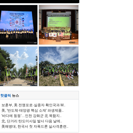
핫클릭
뉴스
보훈부, 美 전쟁포로·실종자 확인국과 M..
美, '반도체·태양광 핵심 소재' 파생제품..
'바다에 둥둥'…인천 강화군 北 목함지..
北, 단거리 탄도미사일 발사 다음 날에..
美해병대, 한국서 첫 자폭드론 실사격훈련..