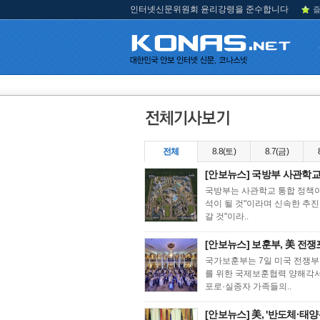
인터넷신문위원회 윤리강령을 준수합니다
즐
전체
8.8(토)
8.7(금)
[안보뉴스] 국방부 사관학교
국방부는 사관학교 통합 정책이
석이 될 것"이라며 신속한 추진
갈 것"이라..
[안보뉴스] 보훈부, 美 전쟁
국가보훈부는 7일 미국 전쟁부 
를 위한 국제보훈협력 양해각서(
포로·실종자 가족들의..
[안보뉴스] 美, '반도체·태양