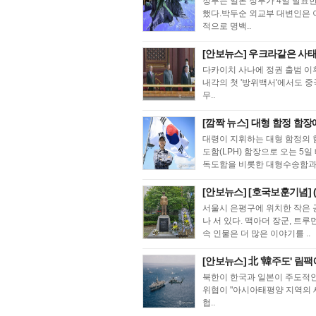
정부는 일본 정부가 4일 발표
했다.박두순 외교부 대변인은 
적으로 명백..
[안보뉴스] 우크라같은 사태
다카이치 사나에 정권 출범 이후
내각의 첫 '방위백서'에서도 중
무..
[깜짝 뉴스] 대형 함정 함장
대령이 지휘하는 대형 함정의 
도함(LPH) 함장으로 오는 5
독도함을 비롯한 대형수송함과 
[안보뉴스] [호국보훈기념] (
서울시 은평구에 위치한 작은 
나 서 있다. 맥아더 장군, 트
속 인물은 더 많은 이야기를 ..
[안보뉴스] 北 '韓주도' 림팩
북한이 한국과 일본이 주도적인 
위협이 "아시아태평양 지역의 
협..