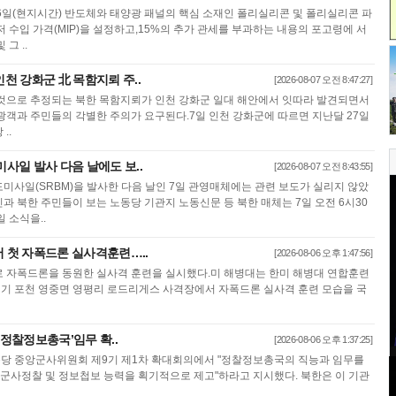
6일(현지시간) 반도체와 태양광 패널의 핵심 소재인 폴리실리콘 및 폴리실리콘 파
 수입 가격(MIP)을 설정하고,15%의 추가 관세를 부과하는 내용의 포고령에 서
그 ..
인천 강화군 北 목함지뢰 주..
[2026-08-07 오전 8:47:27]
것으로 추정되는 북한 목함지뢰가 인천 강화군 일대 해안에서 잇따라 발견되면서
광객과 주민들의 각별한 주의가 요구된다.7일 인천 강화군에 따르면 지난달 27일
..
미사일 발사 다음 날에도 보..
[2026-08-07 오전 8:43:55]
미사일(SRBM)을 발사한 다음 날인 7일 관영매체에는 관련 보도가 실리지 않았
 북한 주민들이 보는 노동당 기관지 노동신문 등 북한 매체는 7일 오전 6시30
 소식을..
서 첫 자폭드론 실사격훈련…..
[2026-08-06 오후 1:47:56]
 자폭드론을 동원한 실사격 훈련을 실시했다.미 해병대는 한미 해병대 연합훈련
 경기 포천 영중면 영평리 로드리게스 사격장에서 자폭드론 실사격 훈련 모습을 국
‘정찰정보총국’임무 확..
[2026-08-06 오후 1:37:25]
 노동당 중앙군사위원회 제9기 제1차 확대회의에서 "정찰정보총국의 직능과 임무를
 군사정찰 및 정보첩보 능력을 획기적으로 제고"하라고 지시했다. 북한은 이 기관