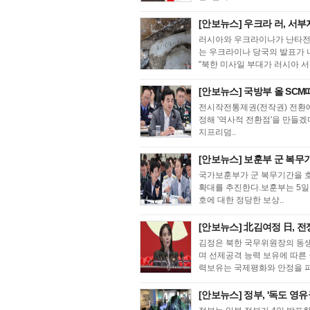
[안보뉴스] 우크라 러, 서부
러시아와 우크라이나가 난타전
는 우크라이나 당국의 발표가 
"북한 미사일 부대가 러시아 서부
[안보뉴스] 국방부 올 SCM
전시작전통제권(전작권) 전환에
정해 '역사적 전환점'을 만들겠
지프리덤..
[안보뉴스] 보훈부 군 복무기
국가보훈부가 군 복무기간을 
확대를 추진한다.보훈부는 5일
호에 대한 정당한 보상..
[안보뉴스] 北김여정 日, 
김정은 북한 국무위원장의 동
며 선제공격 능력 보유에 따른
력보유는 국제평화와 안정을 파
[안보뉴스] 정부, '독도 영유