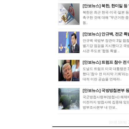
[안보뉴스] 북한, 한미일 등 
북한은 최근 한국·미국·일본 등
촉구한 것에 대해 "무근거한 
동..
[안보뉴스] 안규백, 전군 
안규백 국방부 장관이 3일 합
별기강 점검을 지시했다고 국방
사관 주도로 '합동 특별 ..
[안보뉴스] 트럼프 참수 전
도널드 트럼프 미국 대통령은 
했다.'참수 전 마지막 기회'라
대적 이란 공습을 언제라..
[안보뉴스] 국방방첩본부 등
국군방첩사령부(방첩사) 해체에
이전까지 방첩사에 집중돼 있던
방부조사본부 내 안보..
[이전 10개]