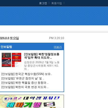
로그인
회원가입
026.8.8 토요일
PM 3:20:11
안보칼럼
더보기
[안보칼럼] 북한‘정찰정보총
국’임무 확대 의도와 ..
김정은은 2026년 7월 9일 노동
당 중앙군사위원회 제9기 제1
차 ..
[안보칼럼] 한국군 핵잠수함(SSN) 보유..
[안보칼럼] ‘유엔군 참전의 날’ 및 ..
[안보칼럼] 북한 핵물질 증산 동향과 ..
[안보칼럼] 북한의 국호 변경 의도와 ..