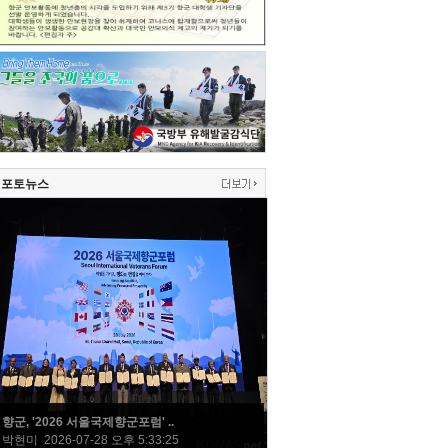
포토뉴스
향군, '2026 서울국제향군포럼' ..
박현미 2026-07-28 오후 5:33:25