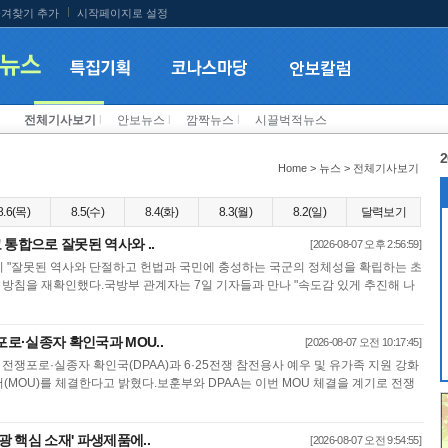
겨찾기 추가
시작페이지로 설정
전체기사보기
l
안보뉴스
l
깜짝뉴스
l
시끌벅적뉴스
2
Home > 뉴스 > 전체기사보기
8.6(목)
8.5(수)
8.4(화)
8.3(월)
8.2(일)
달력보기
 통합으로 잘못된 역사와 ..
[2026-08-07 오후 2:56:59]
 "잘못된 역사와 단절하고 헌법과 국민에 충성하는 국군의 정체성을 확립하는 초
 방침을 재확인했다.국방부 관계자는 7일 기자들과 만나 "속도감 있게 추진해 나
포로·실종자 확인국과 MOU..
[2026-08-07 오전 10:17:45]
전쟁포로·실종자 확인국(DPAA)과 6·25전쟁 참전용사 예우 및 유가족 지원 강화
MOU)를 체결한다고 밝혔다.보훈부와 DPAA는 이번 MOU 체결을 계기로 전쟁
광 핵심 소재' 파생제품에..
[2026-08-07 오전 9:54:55]