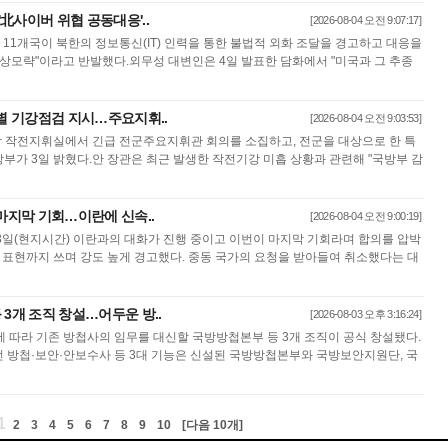
'北사이버 위협 공동대응'..
[2026-08-04 오전 9:07:17]
 11개국이 북한의 정보통신(IT) 인력을 통한 불법적 외화 조달을 경고하고 대응을
중상모략"이라고 반발했다.외무성 대변인은 4일 발표한 담화에서 "미국과 그 추종
특별 기강점검 지시…주요지휘..
[2026-08-04 오전 9:03:53]
참 작전지휘실에서 긴급 전군주요지휘관 회의를 소집하고, 전군을 대상으로 한 특
부가 3일 밝혔다.안 장관은 최근 발생한 작전기강 미흡 상황과 관련해 "국방부 감
 마지막 기회…이란에 신속..
[2026-08-04 오전 9:00:19]
3일(현지시간) 이란과의 대화가 진행 중이고 이번이 마지막 기회라며 합의를 압박
는 표현까지 쓰며 강도 높게 경고했다. 중동 국가의 요청을 받아들여 취소했다는 대
 3개 조직 창설…어두운 방..
[2026-08-03 오후 3:16:24]
 따라 기존 방첩사의 임무를 대신할 국방방첩본부 등 3개 조직이 공식 창설됐다.
 방첩·보안·안보수사 등 3대 기능은 신설된 국방방첩본부와 국방보안지원단, 국
1
2
3
4
5
6
7
8
9
10
[다음 10개]