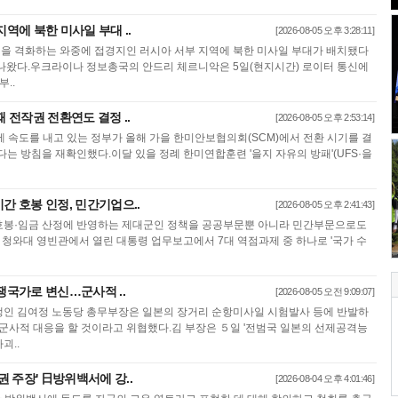
지역에 북한 미사일 부대 ..
[2026-08-05 오후 3:28:11]
을 격화하는 와중에 접경지인 러시아 서부 지역에 북한 미사일 부대가 배치됐다
나왔다.우크라이나 정보총국의 안드리 체르니악은 5일(현지시간) 로이터 통신에
..
때 전작권 전환연도 결정 ..
[2026-08-05 오후 2:53:14]
 속도를 내고 있는 정부가 올해 가을 한미안보협의회(SCM)에서 전환 시기를 결
다는 방침을 재확인했다.이달 있을 정례 한미연합훈련 '을지 자유의 방패'(UFS·을
간 호봉 인정, 민간기업으..
[2026-08-05 오후 2:41:43]
호봉·임금 산정에 반영하는 제대군인 정책을 공공부문뿐 아니라 민간부문으로도
 청와대 영빈관에서 열린 대통령 업무보고에서 7대 역점과제 중 하나로 '국가 수
전쟁국가로 변신…군사적 ..
[2026-08-05 오전 9:09:07]
생인 김여정 노동당 총무부장은 일본의 장거리 순항미사일 시험발사 등에 반발하
 군사적 대응을 할 것이라고 위협했다.김 부장은 ５일 '전범국 일본의 선제공격능
괴..
권 주장' 日방위백서에 강..
[2026-08-04 오후 4:01:46]