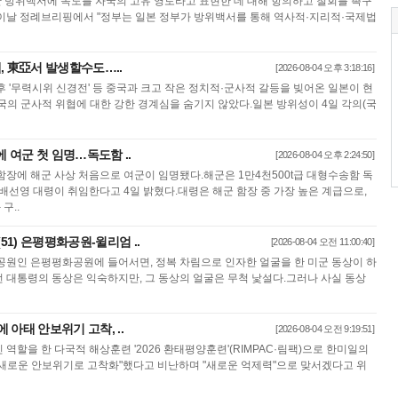
한 방위백서에 독도를 자국의 고유 영토라고 표현한 데 대해 항의하고 철회를 촉구
이날 정례브리핑에서 "정부는 일본 정부가 방위백서를 통해 역사적·지리적·국제법
, 東亞서 발생할수도…..
[2026-08-04 오후 3:18:16]
 '무력시위 신경전' 등 중국과 크고 작은 정치적·군사적 갈등을 빚어온 일본이 현
국의 군사적 위협에 대한 강한 경계심을 숨기지 않았다.일본 방위성이 4일 각의(국
에 여군 첫 임명…독도함 ..
[2026-08-04 오후 2:24:50]
함장에 해군 사상 처음으로 여군이 임명됐다.해군은 1만4천500t급 대형수송함 독
일 배선영 대령이 취임한다고 4일 밝혔다.대령은 해군 함장 중 가장 높은 계급으로,
구..
51) 은평평화공원-윌리엄 ..
[2026-08-04 오전 11:00:40]
공원인 은평평화공원에 들어서면, 정복 차림으로 인자한 얼굴을 한 미군 동상이 하
루먼 대통령의 동상은 익숙하지만, 그 동상의 얼굴은 무척 낯설다.그러나 사실 동상
에 아태 안보위기 고착, ..
[2026-08-04 오전 9:19:51]
역할을 한 다국적 해상훈련 '2026 환태평양훈련'(RIMPAC·림팩)으로 한미일의
새로운 안보위기로 고착화"했다고 비난하며 "새로운 억제력"으로 맞서겠다고 위