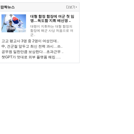
깜짝뉴스
대형 함정 함장에 여군 첫 임
명…독도함 지휘 배선영 ..
대령이 지휘하는 대형 함정의
함장에 해군 사상 처음으로 여
군..
고교 평교사 3명 중 2명이 여성인데..
中, 건군절 앞두고 최신 전력 과시…쓰..
공무원 일한만큼 보상한다…초과근무 ..
챗GPT가 멋대로 외부 플랫폼 해킹…..