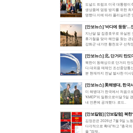
도널드 트럼프 미국 대통령이 
생상품에 덤핑 방지를 위한 최저
명했다.이에 따라 폴리실리콘 및 
[안보뉴스] '바다에 둥둥'…
지난달 말 집중호우로 유실된 
휴가철을 맞아 해안을 찾는 관
강화군 내가면 황천포구 선착장 
[안보뉴스] 北, 단거리 탄도
북한이 동해상으로 단거리 탄도
다.대외용 매체인 조선중앙통신과
분 현재까지 전날 발사한 미사일
[안보뉴스] 美해병대, 한국
미 해병대가 한국에서 처음으로
'KMEP'의 일환으로이달 5일
내 언론에 공개했다. 로드..
[안보칼럼] [안보칼럼] 북한
김정은은 2026년 7월 9일
다각적으로 확대"하고 "총국의
을 "잠재..