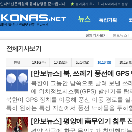
인터넷신문위원회 윤리강령을 준수합니다
즐겨찾기 추가
시작페이지로 설정
전체기사보기
l
안보뉴스
l
전체
10.16(수)
10.15(화)
10.14(월)
10.13(일)
10.12(토
[안보뉴스] 북, 쓰레기 풍선에 GPS
북한이 그동안 남쪽으로 날려 보낸 쓰
에 위치정보시스템(GPS) 발신기를 
북한이 GPS 장치를 이용해 풍선 이동 경로를 
특히 원하는 특정 지점에서 풍선 낙하물을 투하할 
[안보뉴스] 평양에 南무인기 침투 진
평양 상공에 한국 무인기가 침범했다는