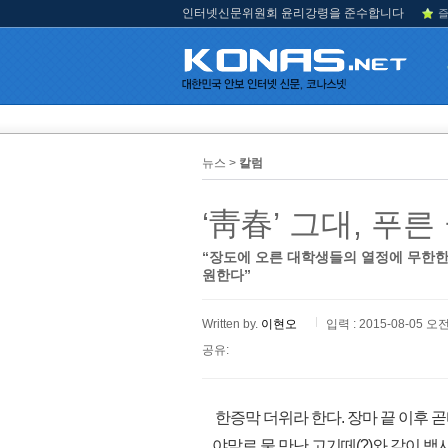
인터넷신문위원회 윤리강령을 준수합니다
즐
뉴스 >
칼럼
‘靑春’ 그대, 푸른
“장도에 오른 대학생들의 열정에 무한한
원한다”
Written by.
이현오
입력 : 2015-08-05 오전
공유:
한증막 더위라 한다. 장마 끝 이후 곧
야말로 물 만난 고기떼(?)와 같이 