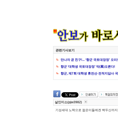
관련기사보기
만나자 곧 친구!... ‘향군 국토대장정’ 
향군 ‘대학생 국토대장정’ 막(幕)오른다!
향군, 제7회 대학생 휴전선·전적지답사 
살인미소(pjw3982)
기성세대 노력으로 젊은이들에겐 백두산까지 가