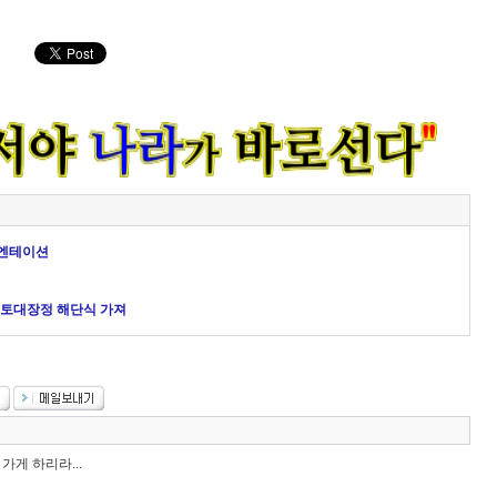
오리엔테이션
국토대장정 해단식 가져
게 하리라...