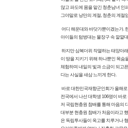
않고 파도에 몸을 맡긴 청춘남녀 인파
그야말로 낭만의 계절, 청춘의 계절임
어디 해운대와 바닷가뿐이겠는가. 
아이들의 텀벙대는 물장구 속 깔깔대
하지만 삼복더위 작열하는 태양아래
이 땅을 지키기 위해 하나뿐인 목숨
체험하며 내일의 빛과 소금이 되고픈
다는 사실을 새삼 느끼게 한다.
바로 대한민국재향군인회가 올해로 여
전국에서 나선 대학생 106명이 바로
저 국립현충원 참배를 통해 마음의 다짐
대부분 현충원 참배가 처음이라고 했
은 독립투사들이 옥고를 치루거나 형