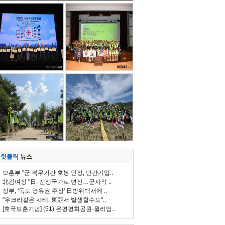
핫클릭
뉴스
보훈부 "군 복무기간 호봉 인정, 민간기업..
北김여정 "日, 전쟁국가로 변신…군사적 ..
정부, '독도 영유권 주장' 日방위백서에 ..
"우크라같은 사태, 東亞서 발생할수도"..
[호국보훈기념] (51) 은평평화공원-윌리엄..