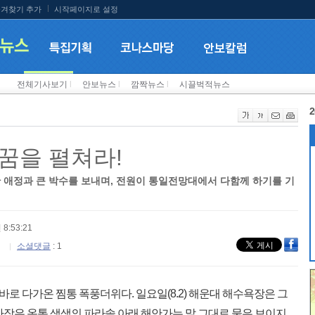
겨찾기 추가
시작페이지로 설정
전체기사보기
l
안보뉴스
l
깜짝뉴스
l
시끌벅적뉴스
2
 꿈을 펼쳐라!
 애정과 큰 박수를 보내며, 전원이 통일전망대에서 다함께 하기를 기
 8:53:21
소셜댓글
: 1
바로 다가온 찜통 폭풍더위다. 일요일(8.2) 해운대 해수욕장은 그
백사장은 온통 색색의 파라솔 아래 해안가는 말 그대로 물은 보이지