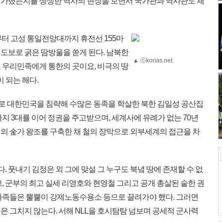
 가했는지를 생생한 역사의 현장을 보면서 국가관과 역사관도 체
부터 고성 통일전망대까지 휴전선 155마
량과 도보로 굵은 땀방울을 쏟게 된다. 남북한
▲ ⓒkonas.net
 우리민족에게 통한의 곳이요, 비극의 땅
이 되는 해다.
법적으로 대한민국을 침략해 수많은 동족을 학살한 북한 김일성 공산집
지 3대를 이어 정권을 주고받으며, 세계사에 유례가 없는 70년
의 金가 왕조를 구축한 채 철의 장막으로 외부세계의 접근을 차
. 풋내기 김정은 외 그에 맞설 그 누구도 북녘 땅에 존재할 수 없
, 군부의 최고 실세 리영호와 현영철 그리고 공개 총살된 숱한 권
가족들은 뿔뿔이 강제노동수용소 등으로 끌려가야 했다. 그러면
 그치지 않는다. 서해 NLL을 호시탐탐 넘보며 공세적 군사력