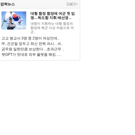
깜짝뉴스
대형 함정 함장에 여군 첫 임
명…독도함 지휘 배선영 ..
대령이 지휘하는 대형 함정의
함장에 해군 사상 처음으로 여
군..
고교 평교사 3명 중 2명이 여성인데..
中, 건군절 앞두고 최신 전력 과시…쓰..
공무원 일한만큼 보상한다…초과근무 ..
챗GPT가 멋대로 외부 플랫폼 해킹…..