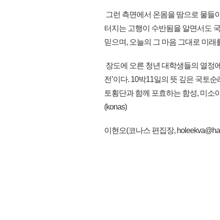
그런 측면에서 온몸을 땀으로 물들이
터지는 고행이 수반됨을 알면서도 국
믿으며, 오늘의 그 마음 그대로 미래
장도에 오른 청년 대학생들의 열정에 
전’이다. 10박11일의 뜻 깊은 국토
토횡단과 함께 포효하는 함성, 미소
(konas)
이현오(코나스 편집장, holeekva@hanma