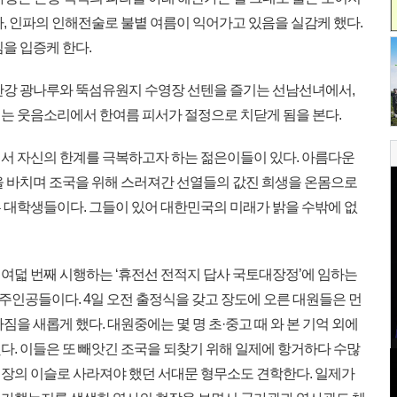
, 인파의 인해전술로 불볕 여름이 익어가고 있음을 실감케 했다.
을 입증케 한다.
한강 광나루와 뚝섬유원지 수영장 선텐을 즐기는 선남선녀에서,
는 웃음소리에서 한여름 피서가 절정으로 치닫게 됨을 본다.
서 자신의 한계를 극복하고자 하는 젊은이들이 있다. 아름다운
을 바치며 조국을 위해 스러져간 선열들의 값진 희생을 온몸으로
 대학생들이다. 그들이 있어 대한민국의 미래가 밝을 수밖에 없
덟 번째 시행하는 ‘휴전선 전적지 답사 국토대장정’에 임하는
 주인공들이다. 4일 오전 출정식을 갖고 장도에 오른 대원들은 먼
을 새롭게 했다. 대원중에는 몇 명 초·중고 때 와 본 기억 외에
다. 이들은 또 빼앗긴 조국을 되찾기 위해 일제에 항거하다 수많
장의 이슬로 사라져야 했던 서대문 형무소도 견학한다. 일제가