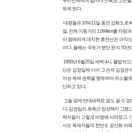
우리민족에게 얼마나 잔혹한 고문을
득케 된다.
대원들은 10박11일 동안 강화도로
일, 전체 이동거리 1,084km를 차
이 첨예하게 대치한 휴전선은 아직도
이다. 올해는 국토가 분단 된지 70년
1950년 6월25일 새벽 4시. 불
단은 김정일에 이어 그 손자 김정은까
아성 독재 권력을 향유하며 무소불위
단하고 있다.
그들 앞에 반대세력은 꿈도 꿀 수 없다
다. 김정일의 최측근 장성택이 그랬고
력자들이 그렇게 비명에 사라졌고, 
서도 독재자들의 한반도 공산화 야욕은