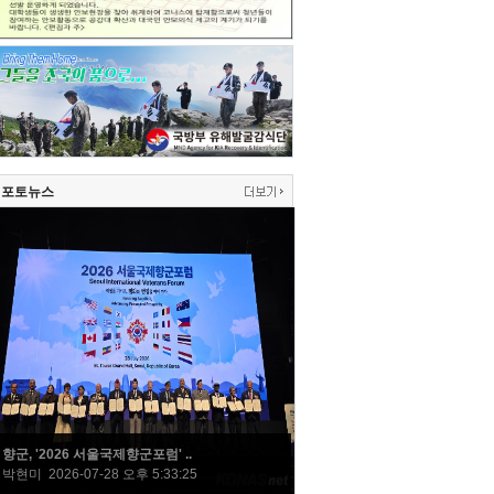
포토뉴스
향군, '2026 서울국제향군포럼' ..
박현미 2026-07-28 오후 5:33:25