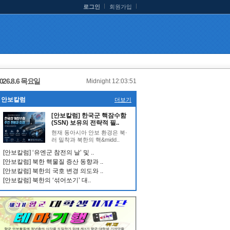
로그인
회원가입
026.8.6 목요일
Midnight 12:03:52
안보칼럼
더보기
[안보칼럼] 한국군 핵잠수함
(SSN) 보유의 전략적 필..
현재 동아시아 안보 환경은 북·
러 밀착과 북한의 핵&midd..
[안보칼럼] ‘유엔군 참전의 날’ 및 ..
[안보칼럼] 북한 핵물질 증산 동향과 ..
[안보칼럼] 북한의 국호 변경 의도와 ..
[안보칼럼] 북한의 ‘섞어쏘기’ 대..