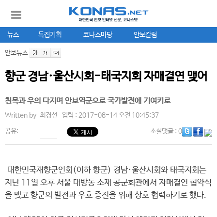
뉴스
특집기획
코나스마당
안보칼럼
안보뉴스
향군 경남·울산시회-태국지회 자매결연 맺어
친목과 우의 다지며 안보역군으로 국가발전에 기여키로
Written by.
최경선
입력 : 2017-08-14 오전 10:45:37
공유:
소셜댓글
: 0
대한민국재향군인회(이하 향군) 경남·울산시회와 태국지회는
지난 11일 오후 서울 대방동 소재 공군회관에서 자매결연 협약식
을 맺고 향군의 발전과 우호 증진을 위해 상호 협력하기로 했다.