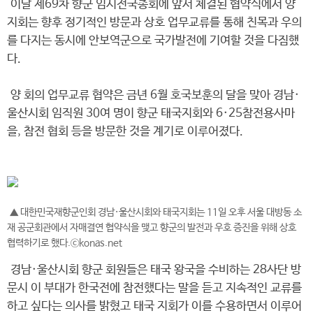
이날 제69차 향군 임시전국총회에 앞서 체결된 협약식에서 양
지회는 향후 정기적인 방문과 상호 업무교류를 통해 친목과 우의
를 다지는 동시에 안보역군으로 국가발전에 기여할 것을 다짐했
다.
양 회의 업무교류 협약은 금년 6월 호국보훈의 달을 맞아 경남·
울산시회 임직원 30여 명이 향군 태국지회와 6·25참전용사마
을, 참전 협회 등을 방문한 것을 계기로 이루어졌다.
▲ 대한민국재향군인회 경남·울산시회와 태국지회는 11일 오후 서울 대방동 소
재 공군회관에서 자매결연 협약식을 맺고 향군의 발전과 우호 증진을 위해 상호
협력하기로 했다.ⓒkonas.net
경남·울산시회 향군 회원들은 태국 왕국을 수비하는 28사단 방
문시 이 부대가 한국전에 참전했다는 말을 듣고 지속적인 교류를
하고 싶다는 의사를 밝혔고 태국 지회가 이를 수용하면서 이루어