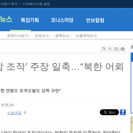
겨찾기 추가
시작페이지로 설정
전체기사보기
l
안보뉴스
l
깜짝뉴스
l
시끌벅적뉴스
2
함 조작’ 주장 일축…“북한 어뢰
한 연평도 포격도발도 강력 규탄"
 9:35:34
소셜댓글
: 0
몰 사건이 한국의 조작극이라는 북한의 주장을 일축하며, 천안함이