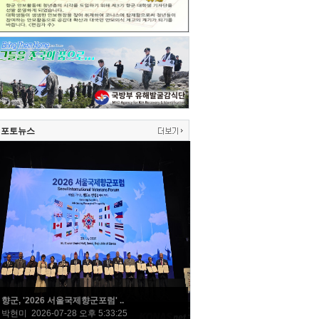
포토뉴스
향군, '2026 서울국제향군포럼' ..
박현미 2026-07-28 오후 5:33:25