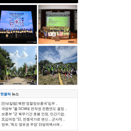
핫클릭
뉴스
[안보칼럼] 북한‘정찰정보총국’임무 ..
국방부 "올 SCM때 전작권 전환연도 결정 ..
보훈부 "군 복무기간 호봉 인정, 민간기업..
北김여정 "日, 전쟁국가로 변신…군사적 ..
정부, '독도 영유권 주장' 日방위백서에 ..