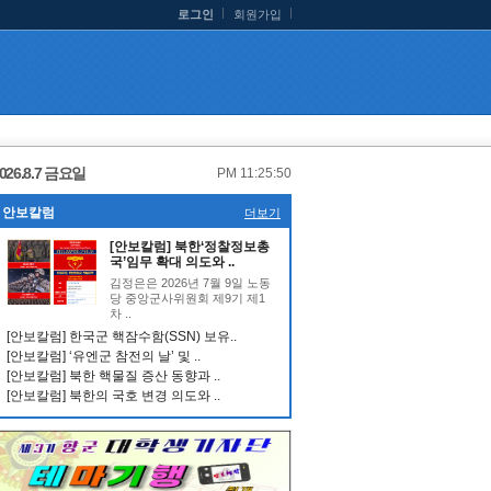
로그인
회원가입
026.8.7 금요일
PM 11:25:50
안보칼럼
더보기
[안보칼럼] 북한‘정찰정보총
국’임무 확대 의도와 ..
김정은은 2026년 7월 9일 노동
당 중앙군사위원회 제9기 제1
차 ..
[안보칼럼] 한국군 핵잠수함(SSN) 보유..
[안보칼럼] ‘유엔군 참전의 날’ 및 ..
[안보칼럼] 북한 핵물질 증산 동향과 ..
[안보칼럼] 북한의 국호 변경 의도와 ..