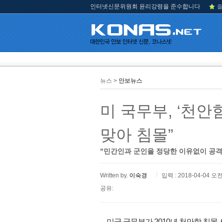
인터넷신문위원회 윤리강령을 준수합니다
즐
뉴스 >
안보뉴스
미 국무부, ‘천안
맞아 침몰”
"민간인과 군인을 정당한 이유없이 공격
Written by.
이숙경
입력 : 2018-04-04 오전
공유:
미국 국무부가 2010년 천안함 침