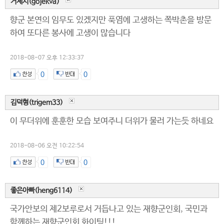
거제시(gojekva)
향군 본연의 임무도 있겠지만 푹염에 고생하는 쪽박촌을 방문
하여 또다른 봉사에 고생이 많습니다
2018-08-07 오후 12:33:37
0
0
김덕형(trigem33)
이 무더위에 훈훈한 모습 보여주니 더위가 물러 가는듯 하네요
2018-08-06 오전 10:22:54
0
0
좋은아빠(heng6114)
국가안보의 제2보루로서 거듭나고 있는 재향군인회, 국민과
함께하는 재향군인회 화이팅!!!