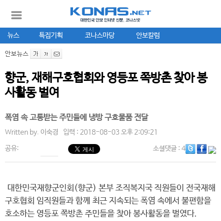
뉴스
특집기획
코나스마당
안보칼럼
안보뉴스
향군, 재해구호협회와 영등포 쪽방촌 찾아 봉
사활동 벌여
폭염 속 고통받는 주민들에 냉방 구호물품 전달
Written by.
이숙경
입력 : 2018-08-03 오후 2:09:21
공유:
소셜댓글
: 4
대한민국재향군인회(향군) 본부 조직복지국 직원들이 전국재해
구호협회 임직원들과 함께 최근 지속되는 폭염 속에서 불편함을
호소하는 영등포 쪽방촌 주민들을 찾아 봉사활동을 벌였다.