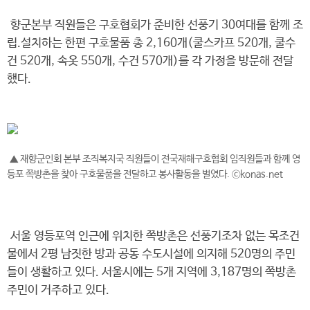
향군본부 직원들은 구호협회가 준비한 선풍기 30여대를 함께 조
립.설치하는 한편 구호물품 총 2,160개(쿨스카프 520개, 쿨수
건 520개, 속옷 550개, 수건 570개)를 각 가정을 방문해 전달
했다.
▲ 재향군인회 본부 조직복지국 직원들이 전국재해구호협회 임직원들과 함께 영
등포 쪽방촌을 찾아 구호물품을 전달하고 봉사활동을 벌였다. ⓒkonas.net
서울 영등포역 인근에 위치한 쪽방촌은 선풍기조차 없는 목조건
물에서 2평 남짓한 방과 공동 수도시설에 의지해 520명의 주민
들이 생활하고 있다. 서울시에는 5개 지역에 3,187명의 쪽방촌
주민이 거주하고 있다.