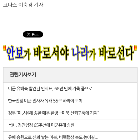
코나스 이숙경 기자
관련기사보기
미군 유해속 발견된 인식표, 68년 만에 가족 품으로
한국전쟁 미군 전사자 유해 55구 하와이 도착
정부 "미군유해 송환 매우 환영…미북 신뢰구축에 기여"
북한, 정전협정 65주년에 미군유해 송환
유해 송환으로 신뢰 쌓는 미북, 비핵협상 속도 높이길...