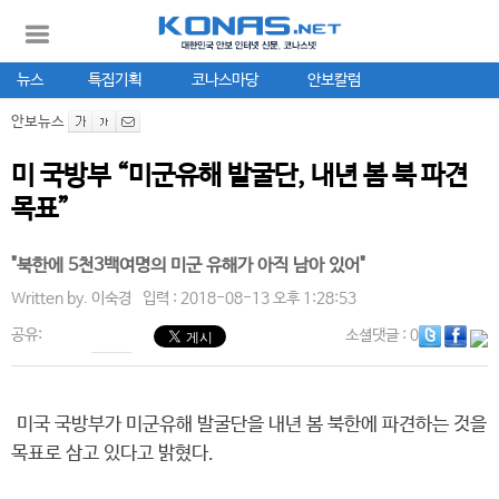
뉴스
특집기획
코나스마당
안보칼럼
안보뉴스
미 국방부 “미군유해 발굴단, 내년 봄 북 파견
목표”
"북한에 5천3백여명의 미군 유해가 아직 남아 있어"
Written by.
이숙경
입력 : 2018-08-13 오후 1:28:53
공유:
소셜댓글
: 0
미국 국방부가 미군유해 발굴단을 내년 봄 북한에 파견하는 것을
목표로 삼고 있다고 밝혔다.