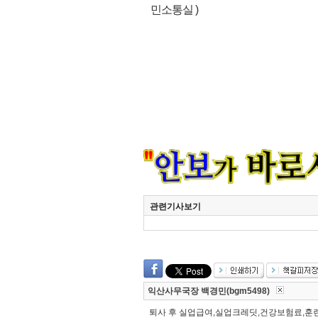
민소통실 )
관련기사보기
익산사무국장 백경민(bgm5498)
퇴사 후 실업급여,실업크레딧,건강보험료,훈련