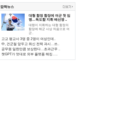
깜짝뉴스
대형 함정 함장에 여군 첫 임
명…독도함 지휘 배선영 ..
대령이 지휘하는 대형 함정의
함장에 해군 사상 처음으로 여
군..
고교 평교사 3명 중 2명이 여성인데..
中, 건군절 앞두고 최신 전력 과시…쓰..
공무원 일한만큼 보상한다…초과근무 ..
챗GPT가 멋대로 외부 플랫폼 해킹…..