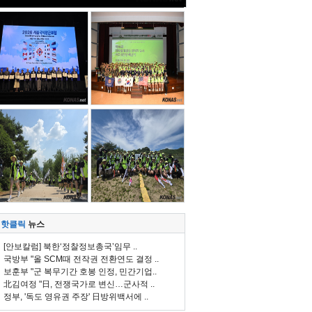
핫클릭
뉴스
[안보칼럼] 북한‘정찰정보총국’임무 ..
국방부 "올 SCM때 전작권 전환연도 결정 ..
보훈부 "군 복무기간 호봉 인정, 민간기업..
北김여정 "日, 전쟁국가로 변신…군사적 ..
정부, '독도 영유권 주장' 日방위백서에 ..