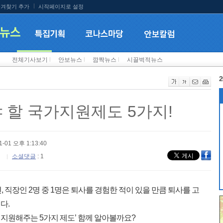
겨찾기 추가
시작페이지로 설정
전체기사보기
l
안보뉴스
l
깜짝뉴스
l
시끌벅적뉴스
2
야 할 국가지원제도 5가지!
1-01 오후 1:13:40
소셜댓글
: 1
 직장인 2명 중 1명은 퇴사를 경험한 적이 있을 만큼 퇴사를 고
다.
가 지원해주는 5가지 제도’ 함께 알아볼까요?