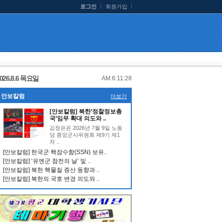
로그인
회원가입
026.8.6 목요일
AM 6:11:28
안보칼럼
더보기
[안보칼럼] 북한‘정찰정보총
국’임무 확대 의도와 ..
김정은은 2026년 7월 9일 노동
당 중앙군사위원회 제9기 제1
차 ..
[안보칼럼] 한국군 핵잠수함(SSN) 보유..
[안보칼럼] ‘유엔군 참전의 날’ 및 ..
[안보칼럼] 북한 핵물질 증산 동향과 ..
[안보칼럼] 북한의 국호 변경 의도와 ..