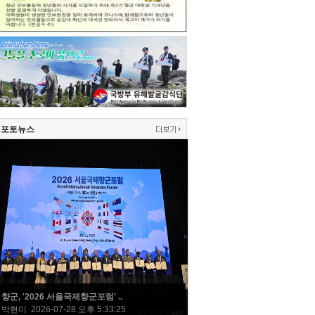
포토뉴스
향군, '2026 서울국제향군포럼' ..
박현미 2026-07-28 오후 5:33:25