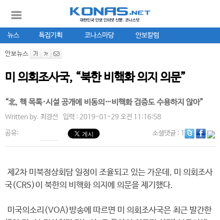
뉴스
특집기획
코나스마당
안보칼럼
안보뉴스
미 의회조사국, “북한 비핵화 의지 의문”
“北, 핵 목록·시설 공개에 비동의…비핵화 검증도 수용하지 않아”
Written by.
최경선
입력 : 2019-01-29 오전 11:16:58
공유:
소셜댓글
: 1
제2차 미북정상회담 일정이 조율되고 있는 가운데, 미 의회조사
국(CRS)이 북한의 비핵화 의지에 의문을 제기했다.
미국의소리(VOA)방송에 따르면 미 의회조사국은 최근 발간한