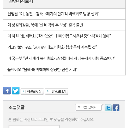
관련기사보기
신범철 “미, 동결→감축→폐기의 단계적 비핵화로 방향 선회”
미 상원의원들, 북에 ‘선 비핵화 후 보상’ 원칙 불변
미 하원 “北 비핵화 진전 없으면 한미연합군사훈련 중단 적절치 않아”
외교안보연구소 “2019년에도 비핵화 협상 동력 지속될 것”
미 국무부 “전 세계가 북 비핵화 달성될 때까지 대북제재 이행 공조해야”
폼페이오 “올해 북 비핵화에 상당한 진전 기대”
소셜댓글
원하는 계정으로 로그인 후 댓글을 작성하여 주십시요.