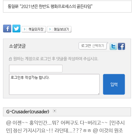
통일硏 “2021년은 한반도 평화프로세스의 골든타임”
소셜댓글
원하는 계정으로 로그인 후 댓글을 작성하여 주십시요.
입력
G-Crusader(crusader)
@ 이젠~~ 홍익인간...뭐? 어쩌구도 다~버리고~~ [민주시
민]정신 가지시기요~!! 라던데...???ㅎㅎ @ 이것의 원조