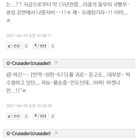
는...?? 지금으로부터 약 15년전쯤...리종석 동무의 국빵부-
장성 강연에서 나왓지비~~!!ㅎ 꽤~ 오래된기라~!! 이미...
ㅎ
2021-04-29 오전 10:38:11
0
0
G-Crusader(crusader)
@ 하긴~~ [반역-위헌-615]를 귀로~ 듣고도...대부분~ 박
수질하고 잇던,,, 저능-불순종-민도인데...어찌! 하겟냐
만...!!"ㅎ
2021-04-29 오전 10:35:29
0
0
G-Crusader(crusader)