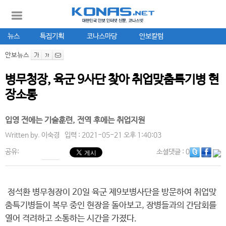
뉴스
특집기획
코나스마당
안보칼럼
안보뉴스
병무청장, 육군 9사단 찾아 취업맞춤특기병 현
장소통
입영 전에는 기술훈련, 전역 후에는 취업지원
Written by.
이숙경
입력 : 2021-05-21 오후 1:40:03
공유:
소셜댓글
: 0
정석환 병무청장이 20일 육군 제9보병사단을 방문하여 취업맞
춤특기병들이 복무 중인 현장을 돌아보고, 장병들과의 간담회를
열어 격려하고 소통하는 시간을 가졌다.