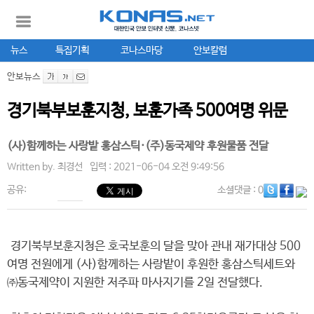
뉴스
특집기획
코나스마당
안보칼럼
안보뉴스
경기북부보훈지청, 보훈가족 500여명 위문
(사)함께하는 사랑밭 홍삼스틱·(주)동국제약 후원물품 전달
Written by.
최경선
입력 : 2021-06-04 오전 9:49:56
공유:
소셜댓글
: 0
경기북부보훈지청은 호국보훈의 달을 맞아 관내 재가대상 500
여명 전원에게 (사)함께하는 사랑밭이 후원한 홍삼스틱세트와
㈜동국제약이 지원한 저주파 마사지기를 2일 전달했다.