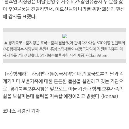
황후연 지청장은 이날 남양주 거주 6.25참전유공자 두 분을 찾
아 후원물품을 전달하면서, 어르신들의 나라를 위한 희생과 헌신
에 감사를 표했다.
▲ 경기북부보훈지청은 호국보훈의 달을 맞아 관내 재가대상 500여명 전원에게
(사)함께하는 사랑밭이 후원한 홍삼스틱세트와 ㈜동국제약이 지원한 저주파 마
사지기를 2일 전달했다.(경기북부보훈지청 사진 제공)(ⓒkonas.net
(사)함께하는 사랑밭과 ㈜동국제약은 매년 호국보훈의 달과 각
계기마다 보훈가족에 대한 든든한 돌봄을 실천하고 있는 기관으
로, 경기북부보훈지청은 앞으로도 이들 기관과 함께 보훈가족의
삶을 보살피는데 협력을 지속할 예정이라고 밝혔다.(konas)
코나스 최경선 기자