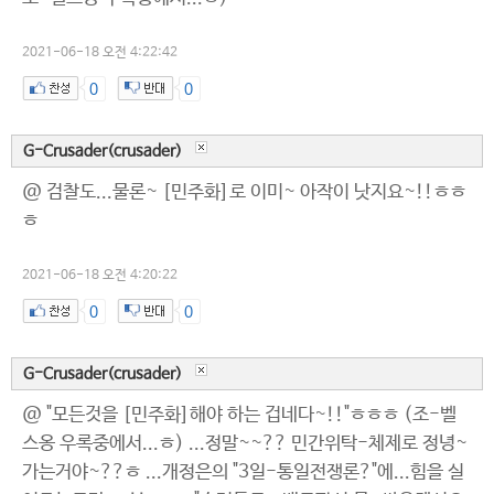
2021-06-18 오전 4:22:42
0
0
G-Crusader(crusader)
@ 검찰도...물론~ [민주화]로 이미~ 아작이 낫지요~!!ㅎㅎ
ㅎ
2021-06-18 오전 4:20:22
0
0
G-Crusader(crusader)
@ "모든것을 [민주화]해야 하는 겁네다~!!"ㅎㅎㅎ (조-벨
스옹 우록중에서...ㅎ) ...정말~~?? 민간위탁-체제로 정녕~
가는거야~??ㅎ ...개정은의 "3일-통일전쟁론?"에...힘을 실