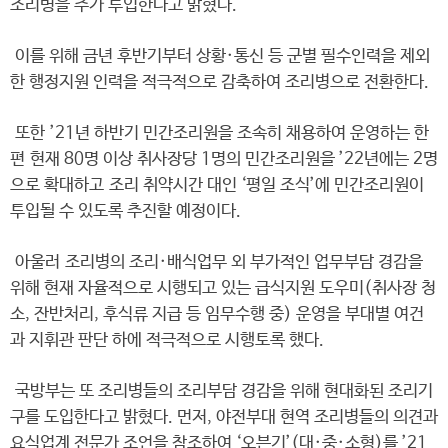
조리병을 추가 투입한다고 밝혔다.
이를 위해 금년 후반기부터 상황·통신 등 군별 필수인력을 제외
한 행정지원 인력을 적극적으로 감축하여 조리병으로 전환한다.
또한 ’21년 하반기 민간조리원을 조속히 채용하여 운영하는 한
편 현재 80명 이상 취사장당 1명의 민간조리원을 ’22년에는 2명
으로 확대하고 조리 취약시간 대인 ‘평일 조식’에 민간조리원이
투입될 수 있도록 추진할 예정이다.
아울러 조리병의 조리·배식업무 외 부가적인 업무부담 경감을
위해 현재 자율적으로 시행되고 있는 급식지원 도우미(취사장 청
소, 잔반처리, 후식류 지급 등 임무수행 중) 운영을 부대별 여건
과 지휘관 판단 하에 적극적으로 시행토록 했다.
국방부는 또 조리병들의 조리부담 경감을 위해 현대화된 조리기
구를 도입한다고 밝혔다. 먼저, 야전부대 현역 조리병들의 의견과
요식업계 전문가 조언을 참조하여 ‘오븐기’(대·중·소형)를 ’21