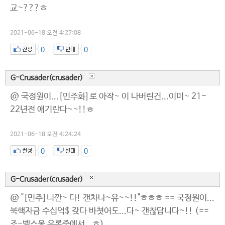
교~???ㅎ
2021-06-18 오전 4:27:08
0
0
G-Crusader(crusader)
@ 국정원이...[민주화]로 아작~ 이 나버린건...이미~ 21-
22년전 애기란다~~!!ㅎ
2021-06-18 오전 4:24:24
0
0
G-Crusader(crusader)
@ "[민주]니깐~ 다! 갠차나~유~~!!"ㅎㅎㅎ == 국정원이...
북핵자금 수십억$ 갖다 바쳣어도...다~ 갠찮답니다~!! (==
조-벨스옹 우록중에서...ㅎ)