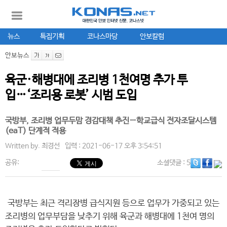
뉴스
특집기획
코나스마당
안보칼럼
안보뉴스
육군·해병대에 조리병 1천여명 추가 투
입…‘조리용 로봇’ 시범 도입
국방부, 조리병 업무두맘 경감대책 추진…학교급식 전자조달시스템
(eaT) 단계적 적용
Written by.
최경선
입력 : 2021-06-17 오후 3:54:51
공유:
소셜댓글
: 5
국방부는 최근 격리장병 급식지원 등으로 업무가 가중되고 있는
조리병의 업무부담을 낮추기 위해 육군과 해병대에 1천여 명의