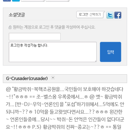
소셜댓글
원하는 계정으로 로그인 후 댓글을 작성하여 주십시요.
입력
G-Crusader(crusader)
@ "황금박쥐-북핵조공원을...국민들이 보호해야 하갓습네다
~!!"ㅎㅎㅎ == 조-벨스옹 우록중에서...ㅎ @ 옛~ 황금박쥐
가...[반-DJ-우익-언론인]을 "포섭"하기위헤서...5억에도 안
되니까~??ㅎ 10억을 들고왓엇다면서요...??ㅎㅎㅎ 왼간한
~ 언론인들중에...당시~~ 박쥐-돈 안먹은 인간들이 없다더군
요~!!ㅎㅎㅎ P.S) 황금박쥐의 진짜-종교는~??ㅎ == 통일