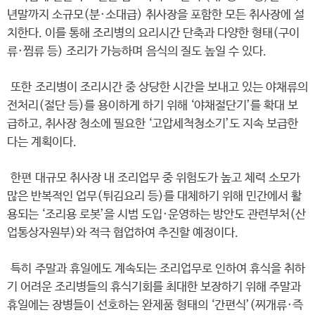
년말까지 소규모(분·소대급) 취사장을 포함한 모든 취사장에 설
치한다. 이를 통해 조리병의 요리시간 단축과 다양한 형태(구이
류·찜류 등) 조리가 가능하며 음식의 질도 높일 수 있다.
또한 조리병이 조리시간 중 상당한 시간을 보내고 있는 야채류의
전처리(절단 등)를 용이하게 하기 위해 ‘야채절단기’를 확대 보
급하고, 취사장 청소에 필요한 ‘고압세척청소기’도 지속 보급한
다는 계획이다.
한편 대규모 취사장 내 조리업무 중 위험도가 높고 체력 소모가
많은 반복적인 업무(튀김요리 등)를 대체하기 위해 민간에서 활
용되는 ‘조리용 로봇’을 시범 도입·운영하는 방안도 관련부처(산
업통상자원부)와 적극 협업하여 추진할 예정이다.
특히 주말과 휴일에도 계속되는 조리업무로 인하여 휴식을 취하
기 어려운 조리병들의 휴식기회를 최대한 보장하기 위해 주말과
휴일에는 장병들이 선호하는 완제품 형태의 ‘간편식’(찌개류·즉