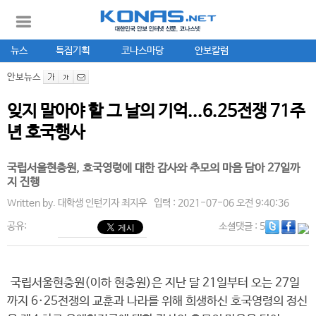
뉴스
특집기획
코나스마당
안보칼럼
안보뉴스
잊지 말아야 할 그 날의 기억...6.25전쟁 71주
년 호국행사
국립서울현충원, 호국영령에 대한 감사와 추모의 마음 담아 27일까
지 진행
Written by.
대학생 인턴기자 최지우
입력 : 2021-07-06 오전 9:40:36
공유:
소셜댓글
: 5
국립서울현충원(이하 현충원)은 지난 달 21일부터 오는 27일
까지 6·25전쟁의 교훈과 나라를 위해 희생하신 호국영령의 정신