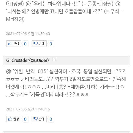
GH정권) @ "우리는 하나입네다~!!" (= 굴종-JI정권) @
"너희는 왜? 연방제만 끄네면 호들갑들이네~??" (= 무식-
MH정권)
2021-07-06 오전 11:50:40
0
0
G-Crusader(crusader)
@ "위헌-반역-615" 실천하여~ 조국-통일 실현되면...???
ㅎㅎㅎ 군바리들도...?? 깍두기 2알정도로만으로도~ 만족해
야겟제~!!ㅎㅎㅎ ...미리 [통일-체험훈련]하는기라~~!!ㅎ
...깍두기도 "기득권"이래더라~!??ㅎㅎㅎ
2021-07-06 오전 11:48:16
0
0