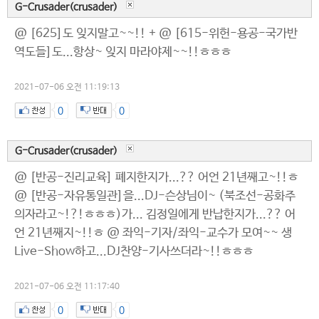
G-Crusader(crusader)
@ [625]도 잊지말고~~!! + @ [615-위헌-용공-국가반
역도들]도...항상~ 잊지 마라야제~~!!ㅎㅎㅎ
2021-07-06 오전 11:19:13
0
0
G-Crusader(crusader)
@ [반공-진리교육] 폐지한지가...?? 어언 21년째고~!!ㅎ
@ [반공-자유통일관]을...DJ-슨상님이~ (북조선-공화주
의자라고~!?!ㅎㅎㅎ)가... 김정일에게 반납한지가...?? 어
언 21년째지~!!ㅎ @ 좌익-기자/좌익-교수가 모여~~ 생
Live-Show하고...DJ찬양-기사쓰더라~!!ㅎㅎㅎ
2021-07-06 오전 11:17:40
0
0