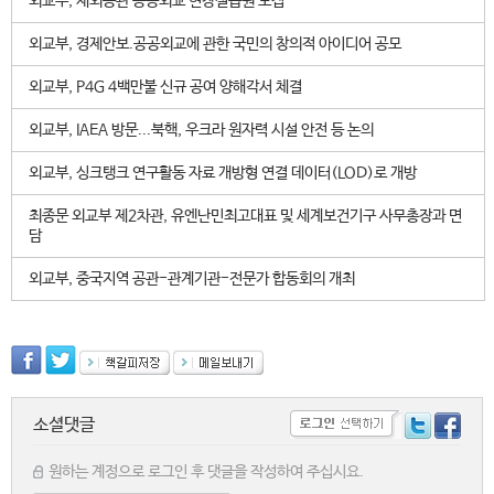
외교부, 재외공관 공공외교 현장실습원 모집
외교부, 경제안보.공공외교에 관한 국민의 창의적 아이디어 공모
외교부, P4G 4백만불 신규 공여 양해각서 체결
외교부, IAEA 방문...북핵, 우크라 원자력 시설 안전 등 논의
외교부, 싱크탱크 연구활동 자료 개방형 연결 데이터(LOD)로 개방
최종문 외교부 제2차관, 유엔난민최고대표 및 세계보건기구 사무총장과 면
담
외교부, 중국지역 공관-관계기관-전문가 합동회의 개최
소셜댓글
원하는 계정으로 로그인 후 댓글을 작성하여 주십시요.