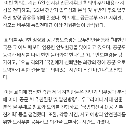
이번 회의는 지난 6일 실시된 전군지휘관 회의의 주요내용과 지
침을 전파하고, ’22년 전반기 업무성과 분석 및 후반기 주요 업무
추진 방향 공유를 위해 열렸다. 회의에는 공군본부 주요 지휘관,
참모를 비롯해 독립전대급 이상 지휘관들이 참석했다.
회의를 주관한 정상화 공군참모총장은 모두발언을 통해 “대한민
국은 그 어느 때보다 엄중한 안보환경을 맞이하고 있으며, 공군도
능력과 태세를 다시 한번 돌아봐야 한다”고 최근 안보환경을 평
가하고, “오늘 회의가 ‘국민에게 신뢰받는 최강의 정예 공군’으로
도약하기 위한 길을 찾는 의미있는 시간이 되길 바란다”고 말했
다.
이날 회의에 참석한 각급 제대 지휘관들은 전반기 업무성과 분석
에 이어 ‘공군 AI 추진현황 및 발전방향’, ‘우크라이나 사태 전훈
분석’을 주제로 발표와 토의를 진행하고, ‘국방혁신 4.0 공군 추
진계획’ 등을 점검했다. 또한, 각종 사건, 사고 예방과 안전관리를
위한 노하우를 공유하고 의견을 교환하는 시간도 가졌다.