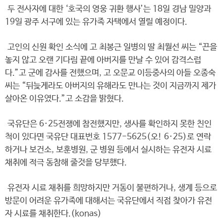
두 전사자에 대한 ‘호국의 영웅 귀환 행사’는 18일 경남 밀양과
19일 광주 서구에 있는 유가족 자택에서 열릴 예정이다.
고인의 신원 확인 소식에 고 최봉근 일병의 딸 최월선 씨는 “끈을
놓지 않고 오랜 기다림 끝에 아버지를 만날 수 있어 감격스럽
다.”고 군에 감사를 전했으며, 고 오문교 이등중사의 아들 오종숙
씨는 “뒤늦게라도 아버지의 유해라도 만나는 것이 지금까지 제가
살아온 이유였다.”고 소감을 밝혔다.
국유단은 6·25전쟁에 참전했지만, 생사를 확인하지 못한 친인
척이 있다면 국유단 대표번호 1577-5625(오! 6·25)로 연락
하거나 보건소, 보훈병원, 군 병원 등에서 실시하는 유전자 시료
채취에 적극 동참해 줄것을 당부했다.
유전자 시료 채취를 희망하지만 거동이 불편하거나, 생계 등으로
방문이 어려운 유가족에 대해서는 국유단에서 직접 찾아가 유전
자 시료를 채취한다.(konas)