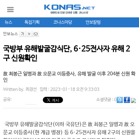
뉴스
특집기획
코나스마당
안보칼럼
안보뉴스
국방부 유해발굴감식단, 6·25전사자 유해 2
구 신원확인
故 최봉근 일병과 故 오문교 이등중사, 유해 발굴 이후 204분 신원 확
인
Written by.
최경선
입력 : 2023-01-18 오전 9:33:03
공유:
소셜댓글
: 0
국방부 유해발굴감식단(이하 국유단)은 故 최봉근 일병과 故 오
문교 이등중사(현 계급 병장) 등 6·25전사자 유해 2구의 신원을