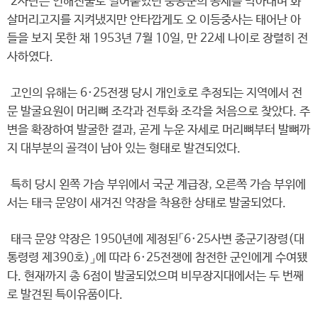
2사단은 인해전술로 밀어붙였던 중공군의 공세를 막아내며 화
살머리고지를 지켜냈지만 안타깝게도 오 이등중사는 태어난 아
들을 보지 못한 채 1953년 7월 10일, 만 22세 나이로 장렬히 전
사하였다.
고인의 유해는 6·25전쟁 당시 개인호로 추정되는 지역에서 전
문 발굴요원이 머리뼈 조각과 전투화 조각을 처음으로 찾았다. 주
변을 확장하여 발굴한 결과, 곧게 누운 자세로 머리뼈부터 발뼈까
지 대부분의 골격이 남아 있는 형태로 발견되었다.
특히 당시 왼쪽 가슴 부위에서 국군 계급장, 오른쪽 가슴 부위에
서는 태극 문양이 새겨진 약장을 착용한 상태로 발굴되었다.
태극 문양 약장은 1950년에 제정된「6·25사변 종군기장령(대
통령령 제390호)」에 따라 6·25전쟁에 참전한 군인에게 수여됐
다. 현재까지 총 6점이 발굴되었으며 비무장지대에서는 두 번째
로 발견된 특이유품이다.