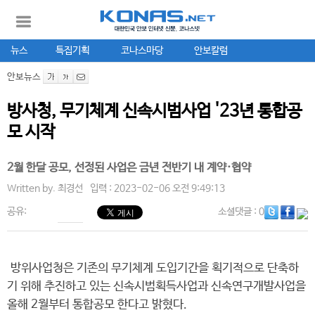
뉴스
특집기획
코나스마당
안보칼럼
안보뉴스
방사청, 무기체계 신속시범사업 '23년 통합공
모 시작
2월 한달 공모, 선정된 사업은 금년 전반기 내 계약·협약
Written by.
최경선
입력 : 2023-02-06 오전 9:49:13
공유:
소셜댓글
: 0
방위사업청은 기존의 무기체계 도입기간을 획기적으로 단축하
기 위해 추진하고 있는 신속시범획득사업과 신속연구개발사업을
올해 2월부터 통합공모 한다고 밝혔다.