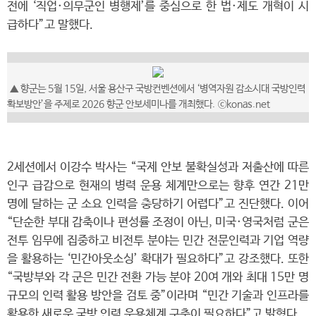
전에 ‘직업·의무군인 병행제’를 중심으로 한 법·제도 개혁이 시
급하다”고 말했다.
▲ 향군는 5월 15일, 서울 용산구 국방컨벤션에서 ‘병역자원 감소시대 국방인력
확보방안’을 주제로 2026 향군 안보세미나를 개최했다. ⓒkonas.net
2세션에서 이강수 박사는 “국제 안보 불확실성과 저출산에 따른
인구 급감으로 현재의 병력 운용 체계만으로는 향후 연간 21만
명에 달하는 군 소요 인력을 충당하기 어렵다”고 진단했다. 이어
“단순한 부대 감축이나 편성률 조정이 아닌, 미국·영국처럼 군은
전투 임무에 집중하고 비전투 분야는 민간 전문인력과 기업 역량
을 활용하는 ‘민간아웃소싱’ 확대가 필요하다”고 강조했다. 또한
“국방부와 각 군은 민간 전환 가능 분야 20여 개와 최대 15만 명
규모의 인력 활용 방안을 검토 중”이라며 “민간 기술과 인프라를
활용한 새로운 국방 인력 운용체계 구축이 필요하다”고 밝혔다.