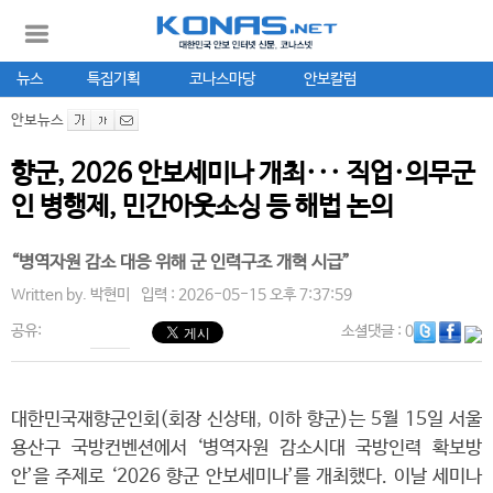
뉴스
특집기획
코나스마당
안보칼럼
안보뉴스
향군, 2026 안보세미나 개최··· 직업·의무군
인 병행제, 민간아웃소싱 등 해법 논의
“병역자원 감소 대응 위해 군 인력구조 개혁 시급”
Written by.
박현미
입력 : 2026-05-15 오후 7:37:59
공유:
소셜댓글
: 0
대한민국재향군인회(회장 신상태, 이하 향군)는 5월 15일 서울
용산구 국방컨벤션에서 ‘병역자원 감소시대 국방인력 확보방
안’을 주제로 ‘2026 향군 안보세미나’를 개최했다. 이날 세미나