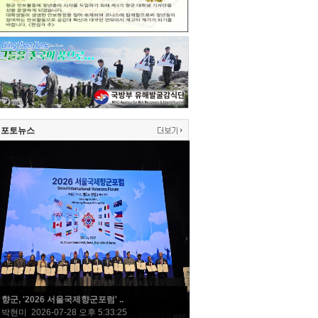
포토뉴스
향군, '2026 서울국제향군포럼' ..
박현미 2026-07-28 오후 5:33:25