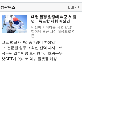
깜짝뉴스
대형 함정 함장에 여군 첫 임
명…독도함 지휘 배선영 ..
대령이 지휘하는 대형 함정의
함장에 해군 사상 처음으로 여
군..
고교 평교사 3명 중 2명이 여성인데..
中, 건군절 앞두고 최신 전력 과시…쓰..
공무원 일한만큼 보상한다…초과근무 ..
챗GPT가 멋대로 외부 플랫폼 해킹…..