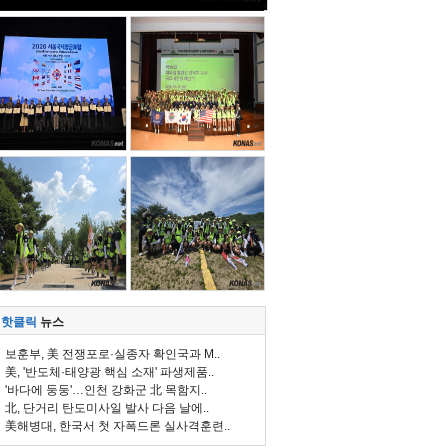
핫클릭
뉴스
보훈부, 美 전쟁포로·실종자 확인국과 M..
美, '반도체·태양광 핵심 소재' 파생제품..
'바다에 둥둥'…인천 강화군 北 목함지..
北, 단거리 탄도미사일 발사 다음 날에..
美해병대, 한국서 첫 자폭드론 실사격훈련..