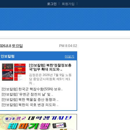
로그인
회원가입
026.8.8 토요일
PM 8:04:02
안보칼럼
더보기
[안보칼럼] 북한‘정찰정보총
국’임무 확대 의도와 ..
김정은은 2026년 7월 9일 노동
당 중앙군사위원회 제9기 제1
차 ..
[안보칼럼] 한국군 핵잠수함(SSN) 보유..
[안보칼럼] ‘유엔군 참전의 날’ 및 ..
[안보칼럼] 북한 핵물질 증산 동향과 ..
[안보칼럼] 북한의 국호 변경 의도와 ..