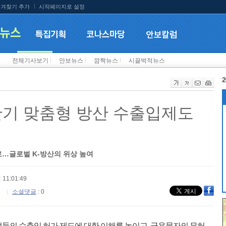
겨찾기 추가
시작페이지로 설정
전체기사보기
l
안보뉴스
l
깜짝뉴스
l
시끌벅적뉴스
2
반기 맞춤형 방산 수출입제도
…글로벌 K-방산의 위상 높여
 11:01:49
소셜댓글
: 0
들의 수출입 허가 제도에 대한 이해를 높이고, 군용물자의 무허