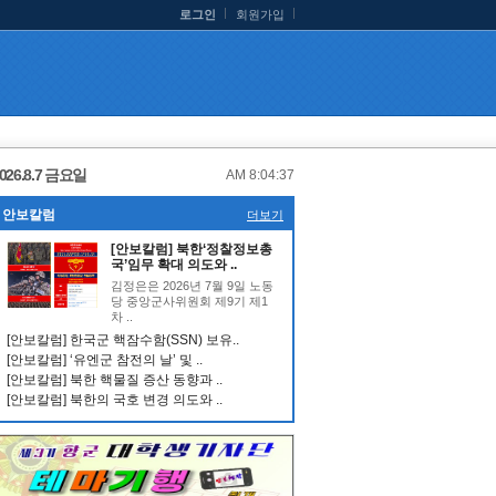
로그인
회원가입
026.8.7 금요일
AM 8:04:38
안보칼럼
더보기
[안보칼럼] 북한‘정찰정보총
국’임무 확대 의도와 ..
김정은은 2026년 7월 9일 노동
당 중앙군사위원회 제9기 제1
차 ..
[안보칼럼] 한국군 핵잠수함(SSN) 보유..
[안보칼럼] ‘유엔군 참전의 날’ 및 ..
[안보칼럼] 북한 핵물질 증산 동향과 ..
[안보칼럼] 북한의 국호 변경 의도와 ..