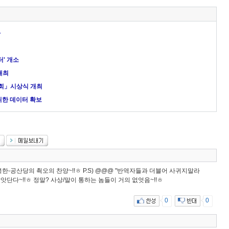
다
' 개소
개최
대회」시상식 개최
위한 데이터 확보
= 북한-공산당의 쵝오의 찬양~!!ㅎ P.S) @@@ "반역자들과 더블어 사귀지말라
자 살앗단다~!!ㅎ 정말? 사상/말이 통하는 놈들이 거의 없엇음~!!ㅎ
0
0