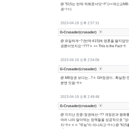
@ "615는 반역-적화문서닷~!!" (==개신교MB
권~!ㅎ)
2023-04-19 오후 2:57:31
G-Crusader(crusader)
@ 유일하게~? [반역-615]에 영혼을 팔지않
권뿐이엇지요~???ㅎ == This is the Fact~!!
2023-04-19 오후 2:54:06
G-Crusader(crusader)
@ MB정권 보다는...?ㅎ GH정권이...확실한
분엔 잇음~!!ㅎ
2023-04-19 오후 2:49:48
G-Crusader(crusader)
@ 지지난 친중-정권에선~?? 개정은과 평화통
여러 나라 말아먹는 정책들을 성공적으로 "성취"
지~!!ㅎㅎㅎ "무능"이 아니라고~!!ㅎ) @ "