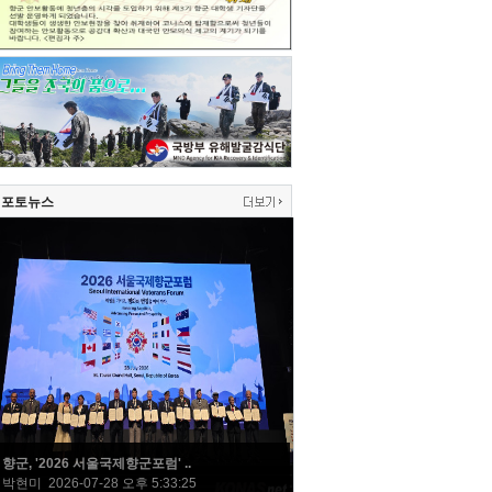
포토뉴스
향군, '2026 서울국제향군포럼' ..
박현미 2026-07-28 오후 5:33:25