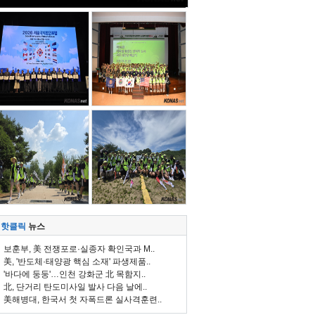
핫클릭
뉴스
보훈부, 美 전쟁포로·실종자 확인국과 M..
美, '반도체·태양광 핵심 소재' 파생제품..
'바다에 둥둥'…인천 강화군 北 목함지..
北, 단거리 탄도미사일 발사 다음 날에..
美해병대, 한국서 첫 자폭드론 실사격훈련..