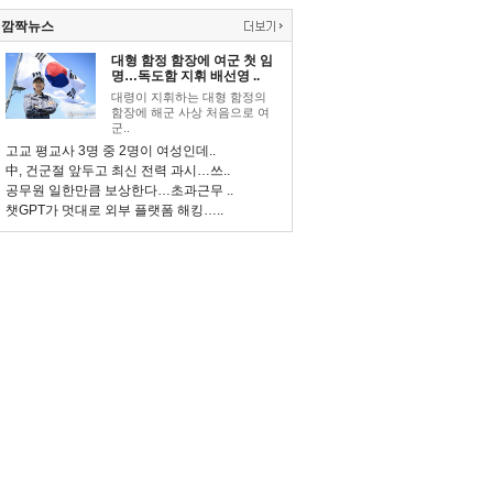
깜짝뉴스
대형 함정 함장에 여군 첫 임
명…독도함 지휘 배선영 ..
대령이 지휘하는 대형 함정의
함장에 해군 사상 처음으로 여
군..
고교 평교사 3명 중 2명이 여성인데..
中, 건군절 앞두고 최신 전력 과시…쓰..
공무원 일한만큼 보상한다…초과근무 ..
챗GPT가 멋대로 외부 플랫폼 해킹…..