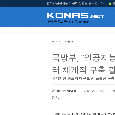
인터넷신문위원회 윤리강령을 준수합니다
즐
뉴스 >
안보뉴스
국방부, "인공지
터 체계적 구축 필
국가기관 최초의 대규모 AI 플랫폼 구축,
Written by.
이숙경
입력 : 2023-04-19 오후
공유:
국방부는 19일 신범철 국방부차관 