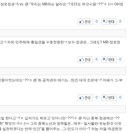
-장로정권~!) vs. @ "우리는 MB와는 달라요~? 615도 하갓시용~??"ㅎ (== GH정
0
0
앗고~! 자유-민주체제-통일관을 수호천명한~! 보수-정권은...그래도? MB-장로정
0
0
-친중이엇는데도~??ㅎ @ 최-공작관의 애기는...딴건 대개 조은데~? 어패가 그-부
0
0
일 한다고~?ㅎ 십자가도 짜르고 잇더니만~???ㅎ @ 지난 종북-정권에선~??
 햇엇지~!!ㅎ (== 그의 종북노선과 정책들은...매우~ 일사불란-유능한것 이엇
615를 실천하겟다는 반역-인간"을 뽑아주는...그-민도가 이미~? 저능-저열-좌경한것