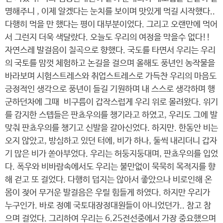
명해주니 , 이제 알겠다는 눈치를 보이며 맛있게 먹길 시작했다..
다행히 먹을 만 했다는 평이 대부분이었다. 그리고 오랜만에 먹어
서 그런지 더욱 색달랐다. 오늘도 우리의 여정을 막을수 없다!!
자연스레 발걸음이 칠곡으로 향했다. 국도를 타면서 우리는 우리
의 국토를 맘껏 체험하고 논길을 걸으며 올해도 풍년인 농작물을
바라보며 시험스트레스와 취업스트레스로 가득찬 우리의 마음도
긍정적인 생각으로 풍년이 들길 기원하며 내 스스로 생각하며 행
군하던차에 그때 비구름이 갑작스럽게 우리 위로 몰려왔다. 위기
를 감지한 스텝들은 판쵸우의를 챙기라고 하였고, 우리도 그에 발
맞춰 판쵸우의를 챙기고 신발을 갈아신었다. 하지만. 한동안 비는
오지 않았고, 방심하고 있던 터에, 비가 하나, 둘씩 내리더니 갑자
기 많은 비가 쏟아부었다. 우리는 허둥지둥대며, 판쵸우의를 입었
다. 폭우와 비바람속에서도 우리는 불만없이 묵묵히 목적지를 향
해 걷고 또 걸었다. 다행히 덥지는 않아서 좋았으나 비로인해 온
몸이 젖어 무거운 발걸음은 우릴 힘들게 하였다. 하지만 우리가
누구인가. 바로 정예 국토대장정대원들이 아니었던가.. 참고 참
으며 걸었다. 그리하여 우리는 6.25전선중에서 가장 중요했으며