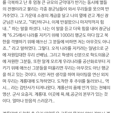
를 극복하고 난 후 엄청 큰 규모의 군악대가 반기는 동시에 별들
의 전쟁이라고 불리는 각종 장군님들이 와서 우리들을 웃으며 반
겨주었다. 그 가운데 소장의 계급을 달고 나의 옆에 걷고 계신 장
군님은 나보고, “대단하구나, 이제 반절왔으니 마지막까지 힘
내..” 하는 말을 하셨다. 나는 이 말을 듣고 더욱 힘을 내어 장군님
께 “6.25에서 나라를 지키기 위해 1000리 행군도 마다 않고 북
한을 격멸하기 위해 애쓰신 그 분들에 비하면 저는 아무것도 아니
죠..” 라고 말하였다. 그렇다. 오직 나라를 지키려는 일념으로 군
에 자원입대한 우리 선배님, 그리고 학생의 신분으로 학도의용군
에 자원한 그분들, 또한 알게 모르게 우리나라를 공산화로부터 지
키기 위해 애쓰신 그분들을 떠올리면 우리는 아무것도 아닌 행군
을 하고 있는 것이다. 이런 저런 생각을 하며 파이팅을 연신 외치
며 우리는 계룡대에 도착하였다. 도착한 후 주위를 둘러보니,, 역
시... 라는 감탄사가 터져나왔다. 계룡산의 품에 안겨 있는 천혜의
명산. 군사 요충지. 계룡대. 이곳에 육,해,공군의 본부가 있는 것
이다. 얼마나 믿음직 스러운가..