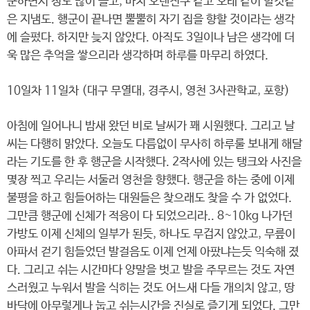
군하면서 정도 많이 들고, 마치 오랜친구 같고 오래 같이 할것같
은 지냄도. 행군이 끝나면 뿔뿔히 자기 집을 향할 것이라는 생각
에 슬펐다. 하지만 늦지 않았다. 아직도 3일이나 남은 생각에 더
욱 많은 추억을 쌓으리라 생각하며 하루를 마무리 하였다.
10일차 11일차 (대구 무열대, 경주시, 영천 3사관학교, 포항)
아침에 일어나니 밤새 왔던 비로 날씨가 꽤 시원했다. 그리고 날
씨는 다행히 맑았다. 오늘도 다름없이 무사히 하루룰 보내게 해달
라는 기도를 한 후 행군을 시작했다. 2작사에 있는 탱크와 사진을
몇장 찍고 우리는 서둘러 영천을 향했다. 행군을 하는 중에 이제
불평을 하고 힘들어하는 대원들은 찾으래도 찾을 수 가 없었다.
그만큼 행군에 신체가 적응이 다 되었으리라.. 8~10kg 나가던
가방도 이제 신체의 일부가 된듯, 하나도 무겁지 않았고, 무릎이
아파서 걷기 힘들었던 발걸음도 이제 언제 아팠냐는듯 익숙해 졌
다. 그리고 쉬는 시간마다 양말을 벗고 발을 주무르는 것도 자연
스러웠고 누워서 발을 식히는 것도 어느새 다들 개의치 않고, 땅
바닥에 아무렇게나 눕고 쉬는시간을 진실로 즐기게 되었다. 그만