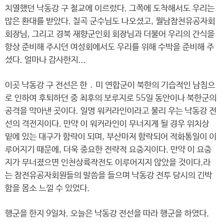
치열했던 낙동강 구 철교에 이르렀다. 그쪽에 도착해서도 우리는
많은 환대를 받았다. 칠곡 군수님도 나오셨고, 월남참천유공자회
회장님, 그리고 경북 재향군인회 회장님과 더불어 우리의 간식을
항상 준비해 주시던 여성회에서도 우리를 위해 수박을 준비해 주
셨다. 얼마나 감사한지...
이곳 낙동강 구 전선은 한 ․ 미 연합군이 북한의 기습적인 남침으
로 인하여 후퇴하던 중 최후의 보루지로 55일 동안이나 북한군의
공격을 막아낸 곳이다. 일명 워커라인이라고 불리 우는 낙동강 전
선의 격전지이다. 만약 이 워커라인이 무너지게 될 경우 위치상
밑에 있는 대구가 함락이 되며, 부산마저 함락되어 적화통일이 이
루어지기 때문에, 더욱 중요한 전략적 요충지이다. 만약 이 요충
지가 무너졌으면 인천상륙작전도 이루어지지 않았을 것이다.라
는 참전유공자회원들의 말씀을 들으며 낙동강 전투 당시의 긴박
함을 몸소 느낄 수 있었다.
행군을 한지 9일차. 오늘은 낙동강 전선을 따라 행군을 하였다.