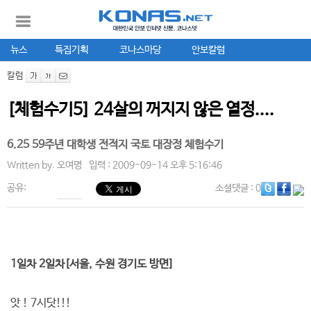
뉴스
특집기획
코나스마당
안보칼럼
칼럼
[체험수기5] 24살의 꺼지지 않은 열정....
6.25 59주년 대학생 전적지 국토 대장정 체험수기
Written by.
오여명
입력 : 2009-09-14 오후 5:16:46
공유:
소셜댓글
: 0
1일차 2일차[서울, 수원 경기도 방면]
앗 ! 7시닷!!!