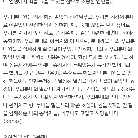
내 인생에서 획을 그을 수 있는 참으로 소중한 인연들,,
우리 분대원을 위해 항상 말없이 신경써주고, 우리를 최강의 분대
로 이끌었던 진정한 남자 상현형, 행군중에 끊없는 말과 유머로
우리를 지치지 않게 하고, 즐거운 행군길을 마련한 해병대. 히야~
동환이형, 우리 분대의 아버지의 이미지로, 분대장을 도와 우리분
대원들을 섬세하게 잘 이끌어주었던 인호형, 그리고 우리분대의
형님! 언제나 씩씩하고 밝은 윤정이, 항상 부채를 갖고 행군을 하
며 쉬는시간에는 언제나 송장처럼 누워있는게 특기인 할머니라
는 별명을 갖고 있는 고은이,, 속으로는 힘들지만 분대원들을 위
해 힘들어도 안힘든척하고 열심히 열정을 가지고 같이 걸었던, 효
정이, 우리분대의 딸래미, 자기키보다 큰 가방을 메느라 고생하는
데도 포기하지 않고 끝까지 완주한 연지, 우리분대의 막내, 언제
나 활기차고 형, 누나들 말듣느라 애쓴 호성이, 힘들었지만 먼 길
을 함께해준 나의 동역자들, 너무나도 고맙고 사랑합니다.
(konas)
오여명(2소대 3분대)