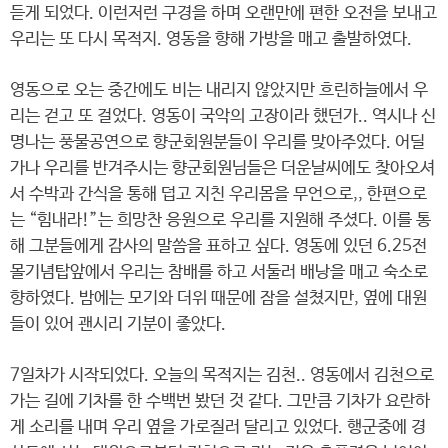
듣게 되었다. 이런저런 구경을 하며 오랜만에 편한 오전을 보내고
우리는 또 다시 목적지. 영동을 향해 가방을 매고 출발하였다.
영동으로 오는 중간에도 비는 내리지 않았지만 흐린하늘에서 우
리는 걷고 또 걸었다. 영동이 국악의 고장이라 했던가.. 역시나 신
명나는 풍물공연으로 향군회원분들이 우리를 맞아주었다. 어딜
가나 우리를 반겨주시는 향군회원님들은 더운날씨에도 찾아오셔
서 수박과 간식을 통해 덥고 지친 우리몸을 무언으로,, 한편으로
는 “힘내라!”는 희망찬 응원으로 우리를 지원해 주셨다. 이를 통
해 그분들에게 감사의 말씀을 표하고 싶다. 영동에 있던 6.25전
몰기념탑앞에서 우리는 참배를 하고 서둘러 배낭을 매고 숙소로
향하였다. 밤에는 모기와 더위 때문에 잠을 설쳤지만, 옆에 대원
들이 있어 괜시리 기분이 좋았다.
7일차가 시작되었다. 오늘의 목적지는 김천.. 영동에서 김천으로
가는 길에 기차를 한 수백번 봤던 것 같다. 그만큼 기차가 요란하
게 소리를 내며 우리 옆을 가로질러 달리고 있었다. 행군중에 경