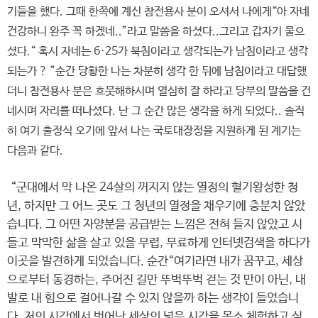
기들을 했다. 그때 한쪽에 계신 참전용사 분이 오셔서 나에게“아 자네
건강하니 완주 꼭 하겠네..”라고 말씀을 하셨다..그리고 갑자기 물으
셨다.“ 혹시 자네는 6·25가 북침이라고 생각되는가 남침이라고 생각
되는가 ? ”순간 당황한 나는 차분히 생각 한 뒤에 남침이라고 대답했
더니 참전용사 분은 흐뭇해하시며 열심히 잘 하라고 당부의 말씀을 건
네시며 자리를 떠나셨다. 난 그 순간 많은 생각을 하게 되었다.. 솔직
히 여기 출정식 오기에 앞서 나는 국토대장정을 지원하게 된 계기는
다음과 같다.
“군대에서 막 나온 24살의 꺼지지 않는 열정의 혈기왕성한 청
년, 하지만 그 어느 곳도 그 청년의 열정을 채우기에 충분치 않았
습니다. 그 어떤 자양분을 공급받는 느낌은 전혀 들지 않았고 시
들고 막막한 삶을 살고 있을 무렵, 무료하게 인터넷검색을 하다가
이곳을 발견하게 되었습니다. 순간“여기라면 내가 꿈꾸고, 세상
으로부터 동경하는, 주어진 길만 뚜벅뚜벅 걷는 것 만이 아닌, 내
발로 내 힘으로 걸어나갈 수 있지 않을까 하는 생각이 들었습니
다. 저의 시각에서 벗어난 세상의 넓은 시각을 몸소 체험하고 싶