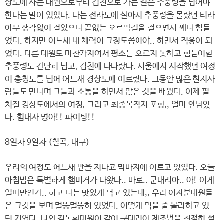
상도에 사는 대원으로부터 김천으로 가는 길은 추풍령을 넘어야
한다는 말이 있었다. 나는 전라도에 살아서 추풍령을 몰랐던 터라
아무 생각없이 걸었으나 끝없는 오르막길을 걸으면서 꽤나 힘들
었다. 하지만 어느새 내 체력이 그정도쯤이야.. 하면서 적응이 되
었다. 다른 대원도 마찬가지여서 평소는 오르지 못하고 힘들어할
추풍령도 간단히 넘고, 김천에 다다랐다. 서울에서 시작했던 여정
이 충청도를 넘어 어느새 경상도에 이르렀다. 그동안 많은 현지사
람들도 만나며 그들과 소통을 하면서 많은 것을 배웠다. 이제 펼
쳐질 경상도에서의 여정, 그리고 최종목적지 포항,, 얼마 안남았
다. 힘내자 명아!! 파이팅!!
8일차 9일차 (칠곡, 대구)
우리의 여정도 어느새 반을 지나고 막바지에 이르고 있었다. 오늘
아침밥은 특별하게 햄버거가 나왔다.. 바로.. 군대리아.. 아! 이게
얼마만인가.. 하고 나는 맛있게 먹고 있는데,, 우리 여자분대원들
은 그것을 보며 멀뚱멀뚱히 있었다. 어떻게 먹을 줄 몰라하고 있
던 거였다. 나와 김동환대원이 같이 군대리아 제조법을 친절히 설