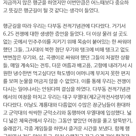
지금까지 많은 행군을 하였지만 이번만큼은 어느때보다 중요하
고 뜻깊은 행군길이 될 것 같다는 생각이 들었다.
행군길을 따라 우리는 다부동 전적기념관에 다다랐다. 거기서
6.25 전쟁에 대한 생생한 증언을 들었다. 더 이상 물러 설 곳도
없는 곳에서 민주주의를 지키기 위해 목숨이 붙어있는 한 싸워야
했던 그들, 그시대의 북한 첨단 무기와 탱크에 비해 탱크고 없도
변변찮은 무기와, 삽, 곡괭이로 싸워야 했던 그들의 처절한 상황
들, 매일 계속되는 전투, 더운 여름과 배고픔, 고향에 내려가서 시
원한 냉수한번 먹고싶다던 학도병이 어머니께 부치지 못한 편지
를 보며 눈물을 머금지 않을 수 없었다. 이를 통해 우리는 전쟁이
다시는 일어나서는 안된다며 결심을 하였다. 다부동 전적기념관
에서의 여정을 마치고 우리는 대구 무열대(제2군작전사령부)에
다다랐다. 이날도 계룡대와 다름없이 수많은 장군님들이 환대하
고 군악대의 씩씩한 군악소리와 동행하여 무열대에 입성했다. 넓
디 넓은 체육관에서 우리는 그동안 쌓았던 여정을 풀고 말뚝받기,
술래잡기, 각종 게임들을 하면서 즐거운 시간을 보냈다. 함께 행