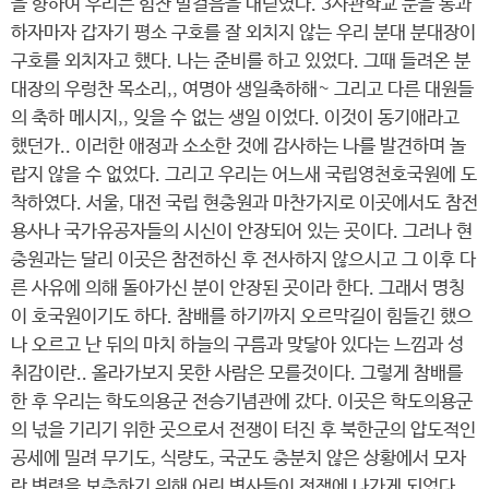
을 향하여 우리는 힘찬 발걸음을 내딛였다. 3사관학교 문을 통과
하자마자 갑자기 평소 구호를 잘 외치지 않는 우리 분대 분대장이
구호를 외치자고 했다. 나는 준비를 하고 있었다. 그때 들려온 분
대장의 우렁찬 목소리,, 여명아 생일축하해~ 그리고 다른 대원들
의 축하 메시지,, 잊을 수 없는 생일 이었다. 이것이 동기애라고
했던가.. 이러한 애정과 소소한 것에 감사하는 나를 발견하며 놀
랍지 않을 수 없었다. 그리고 우리는 어느새 국립영천호국원에 도
착하였다. 서울, 대전 국립 현충원과 마찬가지로 이곳에서도 참전
용사나 국가유공자들의 시신이 안장되어 있는 곳이다. 그러나 현
충원과는 달리 이곳은 참전하신 후 전사하지 않으시고 그 이후 다
른 사유에 의해 돌아가신 분이 안장된 곳이라 한다. 그래서 명칭
이 호국원이기도 하다. 참배를 하기까지 오르막길이 힘들긴 했으
나 오르고 난 뒤의 마치 하늘의 구름과 맞닿아 있다는 느낌과 성
취감이란.. 올라가보지 못한 사람은 모를것이다. 그렇게 참배를
한 후 우리는 학도의용군 전승기념관에 갔다. 이곳은 학도의용군
의 넋을 기리기 위한 곳으로서 전쟁이 터진 후 북한군의 압도적인
공세에 밀려 무기도, 식량도, 국군도 충분치 않은 상황에서 모자
란 병력을 보충하기 위해 어린 병사들이 전쟁에 나가게 되었다.