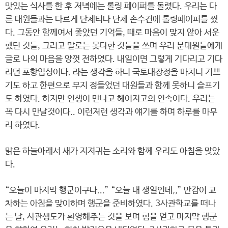
맛있는 식사를 한 후 저녁에는 롤링 페이퍼를 돌렸다. 우리는 다
른 대원들과는 다르게 단체티나 단체 손수건에 롤링페이퍼를 썼
다. 그동안 함께여서 좋았던 기억들, 때로 마음이 맞지 않아 서운
했던 것들, 그리고 말로는 못다한 것들을 쓰며 우리 분대원들에게
글로 나의 마음을 양껏 전하였다. 내일이면 그렇게 기다리고 기다
리던 포항입성이다. 라는 생각을 하니 국토대장정을 마치니 기쁘
기도 하고 한편으로 무지 정들었던 대원들과 함께 못하니 슬프기
도 하였다. 하지만 인생이 만나고 헤어지고의 연속이다. 우리는
꼭 다시 만날것이다.. 이런저런 생각과 얘기를 하며 하루를 마무
리 하였다.
맑은 하늘아래서 새가 지져귀는 소리와 함께 우리도 아침을 맞았
다.
“오늘이 마지막 행군이구나...” “오늘 내 생일인데,,” 만감이 교
차하는 아침을 맞이하며 행군을 준비하였다. 3사관학교를 떠나
는 날, 사관생도가 환영해주는 것을 보며 힘을 얻고 마지막 행군