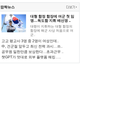
깜짝뉴스
대형 함정 함장에 여군 첫 임
명…독도함 지휘 배선영 ..
대령이 지휘하는 대형 함정의
함장에 해군 사상 처음으로 여
군..
고교 평교사 3명 중 2명이 여성인데..
中, 건군절 앞두고 최신 전력 과시…쓰..
공무원 일한만큼 보상한다…초과근무 ..
챗GPT가 멋대로 외부 플랫폼 해킹…..