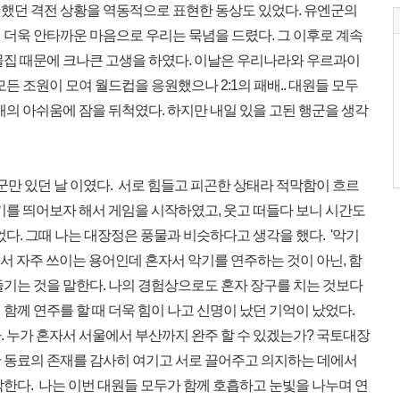
했던 격전 상황을 역동적으로 표현한 동상도 있었다. 유엔군의
 더욱 안타까운 마음으로 우리는 묵념을 드렸다. 그 이후로 계속
물집 때문에 크나큰 고생을 하였다. 이날은 우리나라와 우르과이
든 조원이 모여 월드컵을 응원했으나 2:1의 패배.. 대원들 모두
배의 아쉬움에 잠을 뒤척였다. 하지만 내일 있을 고된 행군을 생각
군만 있던 날 이였다. 서로 힘들고 피곤한 상태라 적막함이 흐르
기를 띄어보자 해서 게임을 시작하였고, 웃고 떠들다 보니 시간도
었다. 그때 나는 대장정은 풍물과 비슷하다고 생각을 했다. '악기
물에서 자주 쓰이는 용어인데 혼자서 악기를 연주하는 것이 아닌, 함
즐기는 것을 말한다. 나의 경험상으로도 혼자 장구를 치는 것보다
함께 연주를 할 때 더욱 힘이 나고 신명이 났던 기억이 났었다.
. 누가 혼자서 서울에서 부산까지 완주 할 수 있겠는가? 국토대장
 동료의 존재를 감사히 여기고 서로 끌어주고 의지하는 데에서
한다. 나는 이번 대원들 모두가 함께 호흡하고 눈빛을 나누며 연