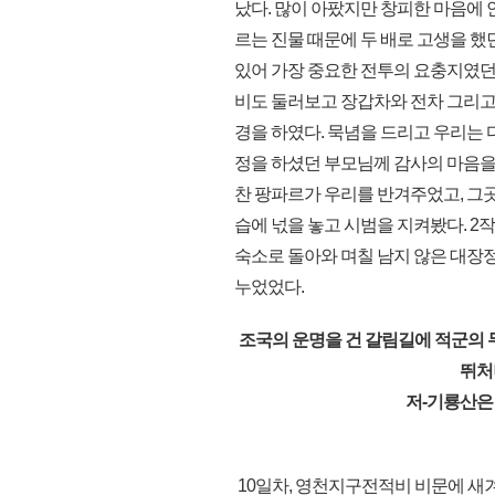
났다. 많이 아팠지만 창피한 마음에 안
르는 진물 때문에 두 배로 고생을 했
있어 가장 중요한 전투의 요충지였던
비도 둘러보고 장갑차와 전차 그리고
경을 하였다. 묵념을 드리고 우리는 
정을 하셨던 부모님께 감사의 마음을
찬 팡파르가 우리를 반겨주었고, 그곳
습에 넋을 놓고 시범을 지켜봤다. 2
숙소로 돌아와 며칠 남지 않은 대장
누었었다.
조국의 운명을 건 갈림길에 적군의 
뛰처
저-기룡산은
10일차, 영천지구전적비 비문에 새겨