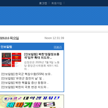
로그인
회원가입
026.8.6 목요일
Noon 12:31:40
안보칼럼
더보기
[안보칼럼] 북한‘정찰정보총
국’임무 확대 의도와 ..
김정은은 2026년 7월 9일 노동
당 중앙군사위원회 제9기 제1
차 ..
[안보칼럼] 한국군 핵잠수함(SSN) 보유..
[안보칼럼] ‘유엔군 참전의 날’ 및 ..
[안보칼럼] 북한 핵물질 증산 동향과 ..
[안보칼럼] 북한의 국호 변경 의도와 ..