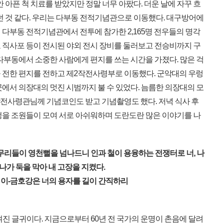
 아픈 척 치료를 받았지만 정말 너무 아팠다. 더운 날에 자꾸 흐
던 것 같다. 우리는 다부동 전적기념관으로 이동했다. 대구방어에
 다부동 전적기념관에서 전투에 참가한 2,165명 전우들의 명각
 직사포 등이 전시된 야외 전시 장비를 둘러보고 전승비까지 구
다부동에서 소중한 사람에게 편지를 쓰는 시간을 가졌다. 많은 걱
 전한 편지를 전하고 제2작전사령부로 이동했다. 군악대의 우렁
에서 의장대의 멋진 시범까지 불 수 있었다. 늠름한 의장대의 모
작전사령관님께 기념코인도 받고 기념촬영도 했다. 저녁 식사 후
정을 조원들이 모여 서로 아쉬워하며 도란도란 많은 이야기를 나
무리들이 영천뻘을 넘나드니 인과 철이 용융하는 전쟁터로 너, 나
나가 둑을 막아 내 고장을 지켰다.
 이-금호강은 너의 용자를 길이 간직하리
진 글귀이다. 지금으로부터 60년 전 국가의 운명이 촌음에 달려