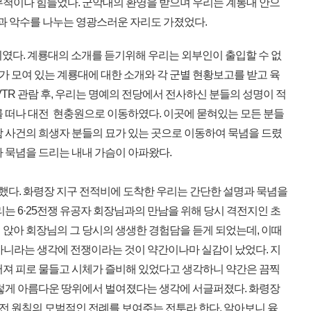
무척이나 힘들었다. 군악대의 환영을 받으며 우리는 계롱대 안으
님과 악수를 나누는 영광스러운 자리도 가졌었다.
이였다. 계룡대의 소개를 듣기위해 우리는 외부인이 출입할 수 없
부가 모여 있는 계룡대에 대한 소개와 각 군별 현황보고를 받고 육
VTR 관람 후, 우리는 명예의 전당에서 전사하신 분들의 성명이 적
를 떠나 대전 현충원으로 이동하였다. 이곳에 묻혀있는 모든 분들
함 사건의 희생자 분들의 묘가 있는 곳으로 이동하여 묵념을 드렸
라 묵념을 드리는 내내 가슴이 아파왔다.
작했다. 화령장 지구 전적비에 도착한 우리는 간단한 설명과 묵념을
리는 6·25전쟁 유공자 회장님과의 만남을 위해 당시 격전지인 초
 앉아 회장님의 그 당시의 생생한 경험담을 듣게 되었는데, 이때
이 아니라는 생각에 전쟁이라는 것이 약간이나마 실감이 났었다. 지
어져 피로 물들고 시체가 즐비해 있었다고 생각하니 약간은 끔찍
이렇게 아름다운 땅위에서 벌여졌다는 생각에 서글퍼졌다. 화령장
 원칙의 모범적인 전례를 보여주는 전투라 한다. 알아보니 육