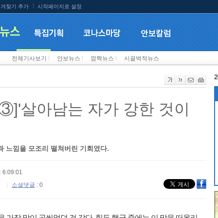
겨찾기 추가
시작페이지로 설정
전체기사보기
l
안보뉴스
l
깜짝뉴스
l
시끌벅적뉴스
2
③]'살아남는 자가 강한 것이
각과 느낌을 모조리 떨쳐버린 기회였다.
 6:09:01
소셜댓글
: 0
 가장 많이 곱씹었던 것 같다. 힘든 행군 중에는 이 말을 떠올리