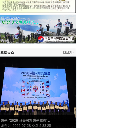
포토뉴스
향군, '2026 서울국제향군포럼' ..
박현미 2026-07-28 오후 5:33:25