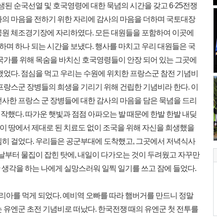
희생된 순국선열 및 호국영령에 대한 묵념의 시간을 갖고 6·25전쟁
사의 마음을 전하기 위한 자리에 감사의 마음을 더하며 국토대장
공원 체조경기장에 자리하였다. 모든 대원들을 포함하여 이곳에
창하며 하나 되는 시간을 보냈다. 행사를 마치고 우리 대원들은 국
 국가를 위해 목숨을 바치신 호국영령들이 안장 되어 있는 그곳에
했었다. 점심을 먹고 우리는 수원에 위치한 프랑스군 참전 기념비
프랑스군 장병들의 희생을 기리기 위해 건립한 기념비라 한다. 이
전사한 프랑스 군 장병들에 대한 감사의 마음을 담은 묵념을 드리
작했다. 따가운 햇빛과 점점 아파오는 발 때문에 한발 한발 내딪
전 이 땅에서 제대로 된 치료도 없이 조국을 위해 자신을 희생했을
심히 걸었다. 우리들은 공군부대에 도착했고, 그곳에서 저녁식사
첫날부터 물집이 잡힌 탓에, 내일이 다가오는 것이 두려웠고 자꾸만
한 생각을 하는 나에게 실망스러워 일찍 일기를 쓰고 잠에 들었다.
리아를 먹게 되었다. 예비역 오빠를 따라 햄버거를 만드니 정말
 유엔군 초전 기념비로 떠났다. 한국전쟁 때의 유엔군 첫 전투를