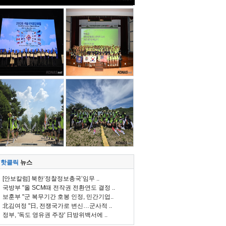
핫클릭
뉴스
[안보칼럼] 북한‘정찰정보총국’임무 ..
국방부 "올 SCM때 전작권 전환연도 결정 ..
보훈부 "군 복무기간 호봉 인정, 민간기업..
北김여정 "日, 전쟁국가로 변신…군사적 ..
정부, '독도 영유권 주장' 日방위백서에 ..