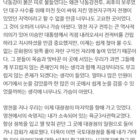
낙동강이 붉은 피로 물들었다는 왜관 낙동강전투, 최후의 보루였
던 대구 사수를 위해 미친 듯이 싸워 지킨 영천지구까지 전쟁이
있었던 지역이라고 할 수 없을 만큼 너무나도 고요한 곳이었다.
그 것이 오히려 너무나 가슴 아팠다. 영천 지구 전투는 큰 역사적
의의가 있어 이승만 대통령께서 직접 내려오셔서 전적비를 건립
하라고 지시하셨을 만큼 중요했지만, 이제는 쉽게 찾아 볼 수도
없는 문화원의 뒷쪽 풀이 자란 구석진 자리에 놓여 있었기 때문이
다. 그 분들이 목숨과 맞바꾼 이 곳에 서있는 우리가 과연 그들에
게 부끄럽지 않는 존재인지 하는 생각과 함께 지금부터라도 부끄
럽지 않는 존재가 되겠다는 생각이 들었다. 얼마나 많은 인원이
여기에서 눈을 감았을까 한 많은 이 곳에서 쉽게 눈을 감을 수 있
었을까하는 생각에 너무나도 가슴이 아팠다.
영천을 지나 우리는 이제 대장정의 마지막을 향해 가고 있었다.
영천에서의 숙영지는 내가 소속되어 있는 육군3사관학교였다.
항상 정복을 입고 열 맞춰 걷던 그 곳에 대장정의 일원으로 들어
가니 감회가 새로웠다. 더욱이 이번 국토대장정을 통해 내가 가야