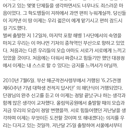
어가고 있는 몇몇 단체들을 생각하면서도 너무나도 죄스러운 마
음이었다. 그 학도병들이 지하에서 과연 편히 누워계실까. 당신들
이 지켜낸 이 땅 이제는 우리 젊은이 에게 맡기시고 편히 잠드시
길 기도했다.
벌써 출발한 지 12일차, 마지막 포항 해병 1사단에서의 숙영을
마치고 우리는 이 머나먼 기차의 종착역인 부산으로 향하고 있었
다. 처음과는 다른 우리들의 모습 아마도 서로가 서로에게 느끼고
있었을 것이다. 처음에는 더워서 짜증나고 힘들기만 했던 대장정
에서 이제는 내 스스로 할 수 있다는 긍지를 느껴서가 아닐까.
2010년 7월6일. 부산 해군작전사령부에서 거행된 ‘6.25전쟁
제60주년 기념 대학생 전적지 답사단’ 의 해단식이 거행되었다.
단장님의 완주 신고를 듣고 아 이제는 정말 끝났구나 하는 생각과
함께 많은 생각이 교차했다. 올림픽공원에서 출발할 때의 모습과
지금 우리의 모습이 정말 변했을까. 서로 힘들어했던 지난날을 생
각하며 이제는 무엇이든 도전할 것이며 또 해내겠다는 의지를 우
리는 다지고 있는 것일까. 지난달 25일 출발하여 서울에서부터