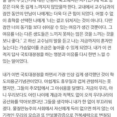
할 길이 무엇인가에 대한 신념이 확고해지는 시기였기에 학교 방
문은 더욱 뜻 깊게 느껴지지 않았을까 한다. 교내에서 교수님과의
잠깐 동안의 만남이 나에게는 더욱 더 큰 힘이 되었다. 어쩔 수 없
이 휴학을 선택한 나에게 ‘너는 결코 뒤쳐지는 것이 아니다. 다만
잠깐 너의 동기들 보다 쉬어갈 수 있는 여유가 생긴 것뿐이다. 그
여유를 너는 다른 생도들은 느끼지 못하는 많은 것을 느끼는 것을
보니 좋다.’ 고 하신 교수님의 말을 듣고 나는 지금까지의 혼자만
늦는다는 가슴앓이를 조금은 놓아줄 수 있게 되었다. 내가 이 전
적지 답사 국토대장정을 하는 명분과 이유를 다시 한번 느낄 수
있는 말이었다.
내가 이번 국토대장정을 하면서 가장 인상 깊게 생각했던 것이 학
도의용군기념관이었다. 아쉽게도 휴무일과 겹쳐 관람하지는 못
했지만, 그들의 추모탑에서 그 아쉬움을 달랬다. 지금의 우리, 아
니 우리보다도 어린 나이에 계급과 직책도 없이 오직 우리나라의
공산화를 막아보겠다던 그들을 생각하니 내가 한 없이 부끄러워
졌다. 물질만능주의 사회에서 자신에게 득이 없으면 하지 않는 이
기적인 우리의 모습과 또 안보불감증으로 친북세력으로 변질되