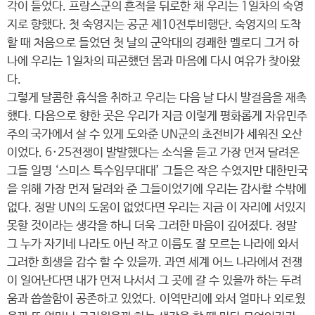
각이 들었다. 프랑스군의 흔적을 뒤로한 채 우리는 1일차의 숙영
지로 향했다. 첫 숙영지는 공군 제10전투비행단. 숙영지의 도착
할 때 처음으로 들었던 첫 날의 군악대의 경쾌한 멜로디 그거 하
나에 우리는 1일차의 피곤했던 몸과 마음에 다시 여유가 찾아왔
다.
그렇게 달콤한 휴식을 취하고 우리는 다음 날 다시 발걸음을 재촉
했다. 다음으로 향한 곳은 우리가 지금 이렇게 평화롭게 자유민주
주의 국가에서 살 수 있게 도와준 UN군의 초전비가 세워진 오산
이었다. 6·25전쟁이 발발했다는 소식을 듣고 가장 먼저 달려온
그들 일명 ‘스미스 특수임무대대’ 그들은 작은 수였지만 대한민국
을 위해 가장 먼저 달려와 준 그들이었기에 우리는 감사할 수밖에
없다. 정말 UN의 도움이 없었다면 우리는 지금 이 자리에 서있지
못할 것이라는 생각을 하니 더욱 그러한 마음이 깊어졌다. 정말
그 누가 자기네 나라도 아닌 작고 이름도 잘 모르는 나라에 와서
그러한 희생을 감수 할 수 있을까. 과연 세계 어느 나라에서 전쟁
이 일어난다면 내가 먼저 나서서 그 곳에 갈 수 있을까 하는 두려
움과 씁쓸함이 공존하고 있었다. 이역만리에 와서 얼마나 외로웠