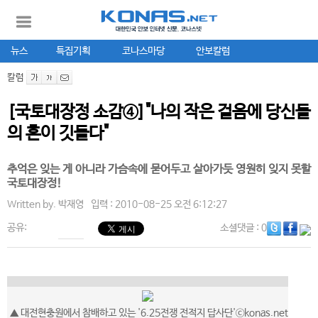
뉴스
특집기획
코나스마당
안보칼럼
칼럼
[국토대장정 소감④]"나의 작은 걸음에 당신들
의 혼이 깃들다"
추억은 잊는 게 아니라 가슴속에 묻어두고 살아가듯 영원히 잊지 못할
국토대장정!
Written by.
박재영
입력 : 2010-08-25 오전 6:12:27
공유:
소셜댓글
: 0
▲ 대전현충원에서 참배하고 있는 '6.25전쟁 전적지 답사단'ⓒkonas.net