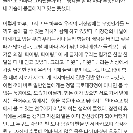
을까 또 얼마나 그리웠을까 하는 생각을 할 때 마다 무엇인가가
내 가슴이 뭉클해지고 있는 듯했다.
이렇게 하루, 그리고 또 하루씩 우리의 대장정에는 무엇인가를 느
끼고 돌아 갈 수 있는 기회가 함께 하고 있었다. 대장정의 나날이
더해가고 있을 무렵 우리는 하나 둘씩 힘들어 배낭을 버리고 싶을
때가 많아졌다. 그럴 때 마다 저기 뒤편 어디에선가 들려오는 정
겨운 외침 ‘파이팅, 파이팅.’ 이 세 글자에 우리는 힘겨운 한발 한
발을 더 내 딛고 있었다. 그리고 ‘다왔다, 다왔다.’ 라는 세상에서
가장 달콤한 말이 우리의 귀에 들릴 때면 너도나도 따로 없이 힘
을 내며 서로가 서로에게 의지하면서 한발 한발 앞으로 나갔다.
이런 것이 바로 일반인들에게는 정말 국토대장정이 아니면 볼 수
없는 풍경이요, 모습이 아닐까. 힘든 이가 있으면 서로 가서 앞에
서는 끌어주고 옆에서는 힘을 북돋아 주고 뒤에서는 밀어주고 밖
에서 볼 수 있는 전우애가 아닐까 하는 생각이 들었다. 잠깐의 휴
식에는 서로를 챙기고 자신의 발은 이미 만신창이가 되어버렸지
만, 그 누구도 자신의 발 보다 팀원의 발을 먼저 바라보며 걱정해
줬고, 자신의 수통에 얼마 남지 않은 물을 나눠 마셨던 훈훈한 모