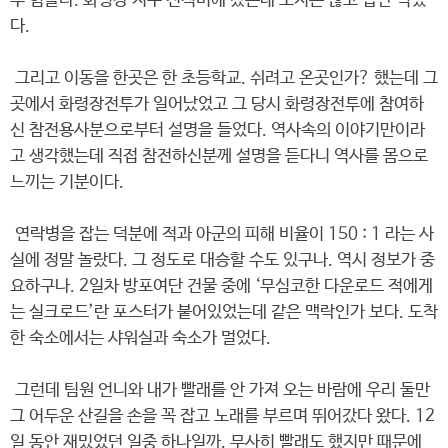
무 힘들다. 화령장 지구 전적비에 갔는데 보지는 않고 밥만 먹었
다.
그리고 이동을 한곳은 한 초등학교. 쉬려고 온곳인가? 했는데 그
곳에서 화령장전투가 일어났었고 그 당시 화령장전투에 참여하
신 참전용사분으로부터 설명을 들었다. 역사속의 이야기만이라
고 생각했는데 직접 참전하신분께 설명을 듣다니 역사를 몸으로
느끼는 기분이다.
연락병을 잡는 덕분에 적과 아군의 피해 비율이 150 : 1 라는 사
실에 정말 놀랐다. 그 정도로 대승할 수도 있구나. 역시 정보가 중
요하구나. 2일차 방포여단 건물 중에 ‘무심코한 다운로드 적에게
는 실크로드’란 포스터가 붙어있었는데 같은 맥락인가 보다. 도착
한 숙소에서는 샤워실과 숙소가 멀었다.
그런데 팀원 언니와 내가 빨래를 안 가져 오는 바람에 우리 둘만
그 어두운 산길을 손을 꼭 잡고 노래를 부르며 뛰어갔다 왔다. 12
일 동안 재밌었던 일중 하나일까. 무사히 빨래도 했지만 때문에