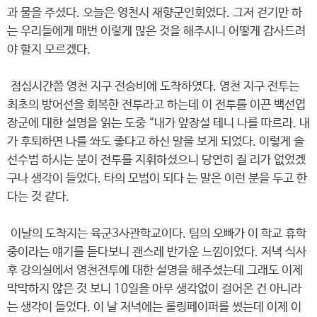
과 물을 주셨다. 오늘은 영천시 재향군인회였다. 그저 걷기만 하
는 우리들에게 매번 이렇게 많은 것을 해주시니 어떻게 감사드려
야 할지 모르겠다.
점심시간쯤 영천 지구 전승비에 도착하였다. 영천 지구 전투는
최초의 방어선을 회복한 전투라고 하는데 이 전투를 이끈 백선엽
장군에 대한 설명을 읽는 도중 “내가 앞장설 테니 나를 따르라. 내
가 후퇴하면 나를 쏴도 좋다고 하신 말을 보게 되었다. 이렇게 솔
선수범 하시는 분이 전투를 지휘하셨으니 당연히 질 리가 없었겠
구나 생각이 들었다. 타의 모범이 되다 는 말은 이런 분을 두고 한
다는 것 같다.
이날의 도착지는 육군3사관학교이다. 팀의 오빠가 이 학교 휴학
중이라는 얘기를 듣다보니 괜스레 반가운 느낌이었다. 저녁 식사
후 강의실에서 영천전투에 대한 설명을 해주셨는데 그래도 이제
막막하지 않은 것 보니 10일을 아무 생각없이 걸어온 건 아니라
는 생각이 들었다. 이 날 저녁에는 롤링페이퍼를 썼는데 이제 이