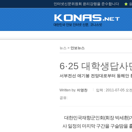
인터넷신문위원회 윤리강령을 준수합니다
즐
뉴스 >
안보뉴스
6·25 대학생답사
서부전선 애기봉 전망대로부터 동해안 통
Written by.
이영찬
입력 : 2011-07-05 오전
공유:
대한민국재향군인회(회장 박세환)가 주
사 일정의 마지막 구간을 구슬땀을 