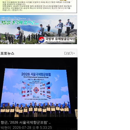
포토뉴스
향군, '2026 서울국제향군포럼' ..
박현미 2026-07-28 오후 5:33:25