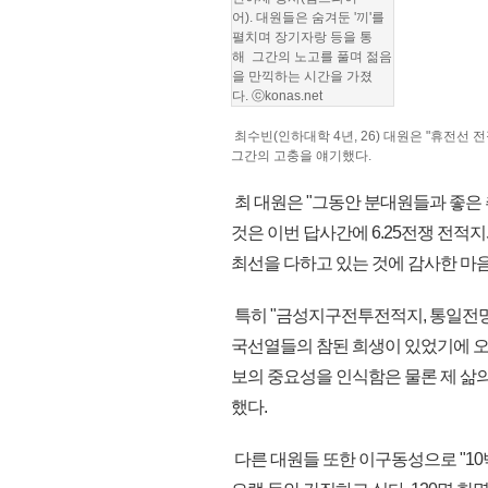
어). 대원들은 숨겨둔 '끼'를
펼치며 장기자랑 등을 통
해 그간의 노고를 풀며 젊음
을 만끽하는 시간을 가졌
다. ⓒkonas.net
최수빈(인하대학 4년, 26) 대원은 "휴전선
그간의 고충을 얘기했다.
최 대원은 "그동안 분대원들과 좋은
것은 이번 답사간에 6.25전쟁 전적
최선을 다하고 있는 것에 감사한 마음
특히 "금성지구전투전적지, 통일전망대
국선열들의 참된 희생이 있었기에 오
보의 중요성을 인식함은 물론 제 삶
했다.
다른 대원들 또한 이구동성으로 "10