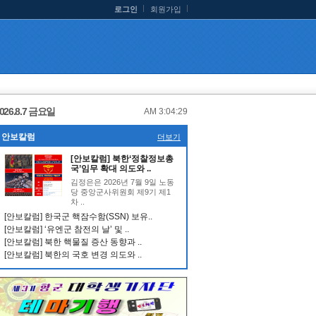
로그인
회원가입
026.8.7 금요일
AM 3:04:30
안보칼럼
더보기
[안보칼럼] 북한‘정찰정보총
국’임무 확대 의도와 ..
김정은은 2026년 7월 9일 노동
당 중앙군사위원회 제9기 제1
차 ..
[안보칼럼] 한국군 핵잠수함(SSN) 보유..
[안보칼럼] ‘유엔군 참전의 날’ 및 ..
[안보칼럼] 북한 핵물질 증산 동향과 ..
[안보칼럼] 북한의 국호 변경 의도와 ..