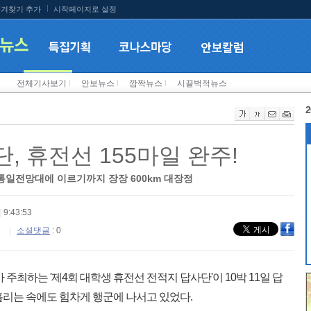
겨찾기 추가
시작페이지로 설정
전체기사보기
l
안보뉴스
l
깜짝뉴스
l
시끌벅적뉴스
2
단, 휴전선 155마일 완주!
일전망대에 이르기까지 장장 600km 대장정
 9:43:53
소셜댓글
: 0
최하는 '제4회 대학생 휴전선 전적지 답사단'이 10박 11일 답
흘리는 속에도 힘차게 행군에 나서고 있었다.