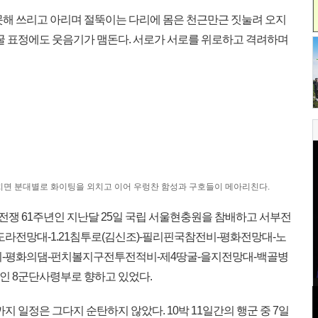
해 쓰리고 아리며 절뚝이는 다리에 몸은 천근만근 짓눌려 오지
얼굴 표정에도 웃음기가 맴돈다. 서로가 서로를 위로하고 격려하며
외치면 분대별로 화이팅을 외치고 이어 우렁찬 함성과 구호들이 메아리친다.
25전쟁 61주년인 지난달 25일 국립 서울현충원을 참배하고 서부전
 도라전망대-1.21침투로(김신조)-필리핀국참전비-평화전망대-노
-평화의댐-펀치볼지구전투전적비-제4땅굴-을지전망대-백골병
인 8군단사령부로 향하고 있었다.
지 일정은 그다지 순탄하지 않았다. 10박 11일간의 행군 중 7일