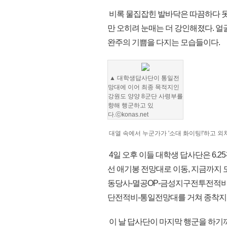
비록 물집잡힌 발바닥은 따끔하다 못
만 오히려 눈매는 더 강인해졌다. 
완주의 기쁨을 다지는 모습들이다.
▲ 대학생답사단이 통일전
망대에 이어 최종 목적지인
강원도 양양 8군단 사령부를
향해 행군하고 있
다.ⓒkonas.net
대열 속에서 누군가가 '소대 화이팅!'하고 
4일 오후 이들 대학생 답사단은 6.
선 애기봉 전망대로 이동, 지금까지
동당사-멸공OP-금성지구전투전적비
단전적비-통일전망대를 거쳐 종착지
이 날 답사단이 마지막 행군을 하기까