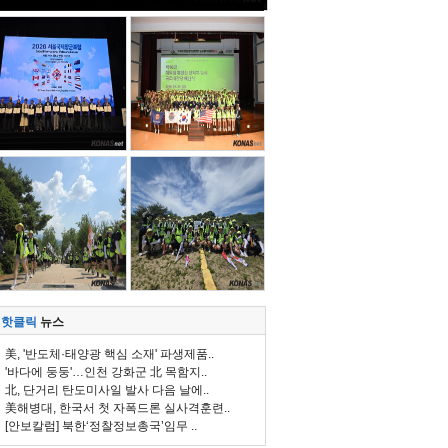
핫클릭
뉴스
美, '반도체·태양광 핵심 소재' 파생제품..
'바다에 둥둥'…인천 강화군 北 목함지..
北, 단거리 탄도미사일 발사 다음 날에..
美해병대, 한국서 첫 자폭드론 실사격훈련..
[안보칼럼] 북한‘정찰정보총국’임무 ..