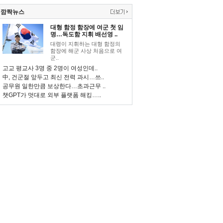
깜짝뉴스
대형 함정 함장에 여군 첫 임
명…독도함 지휘 배선영 ..
대령이 지휘하는 대형 함정의
함장에 해군 사상 처음으로 여
군..
고교 평교사 3명 중 2명이 여성인데..
中, 건군절 앞두고 최신 전력 과시…쓰..
공무원 일한만큼 보상한다…초과근무 ..
챗GPT가 멋대로 외부 플랫폼 해킹…..