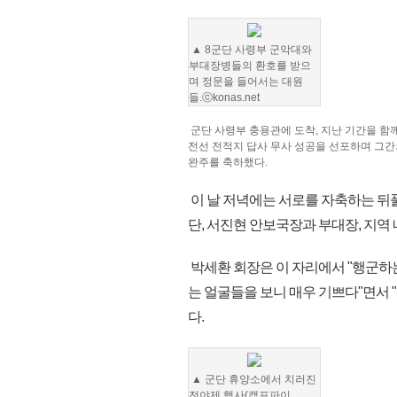
▲ 8군단 사령부 군악대와
부대장병들의 환호를 받으
며 정문을 들어서는 대원
들.ⓒkonas.net
군단 사령부 충용관에 도착, 지난 기간을 함께
전선 전적지 답사 무사 성공을 선포하며 그간
완주를 축하했다.
이 날 저녁에는 서로를 자축하는 뒤
단, 서진현 안보국장과 부대장, 지역
박세환 회장은 이 자리에서 "행군하
는 얼굴들을 보니 매우 기쁘다"면서 
다.
▲ 군단 휴양소에서 치러진
전야제 행사(캠프파이