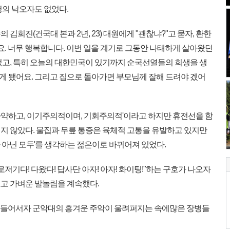
명의 낙오자도 없었다.
희진(건국대 본과 2년, 23) 대원에게 "괜찮냐?"고 묻자, 환한
요. 너무 행복합니다. 이번 일을 계기로 그동안 나태하게 살아왔던
었고, 특히 오늘의 대한민국이 있기까지 순국선열들의 희생을 생
 됐어요. 그리고 집으로 돌아가면 부모님께 잘해 드려야 겠어
나약하고, 이기주의적이며, 기회주의적'이라고 하지만 휴전선을 함
지 않았다. 물집과 무릎 통증은 육체적 고통을 유발하고 있지만
 아닌 모두'를 생각하는 젊은이로 바뀌어져 있었다.
저기다! 다왔다! 답사단 아자! 아자! 화이팅!"하는 구호가 나오자
고 가벼운 발놀림을 계속했다.
 들어서자 군악대의 흥겨운 주악이 울려퍼지는 속에많은 장병들