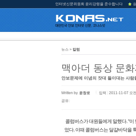
인터넷신문위원회 윤리강령을 준수합니다
즐
뉴스 >
칼럼
맥아더 동상 문화
안보문제에 이념의 잣대 들이대는 사람
Written by.
윤창로
입력 : 2011-11-07 오전
공유:
콜럼버스가 대원들에게 말했다. “이 
었다. 이때 콜럼버스는 달걀바닥을 툭