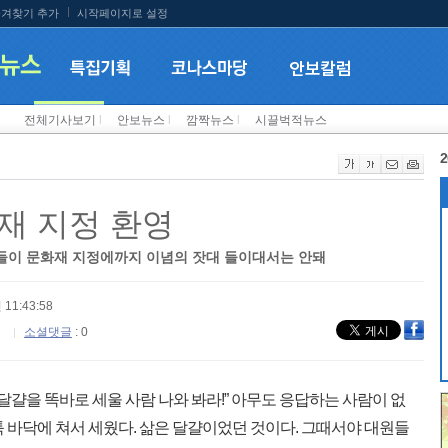
겨찾기 추가
시작페이지로 설정
전체기사보기
l
안보뉴스
l
깜짝뉴스
l
시끌벅적뉴스
2
재 지정 환영
들이 문화재 지정에까지 이념의 잣대 들이대서는 안돼
 11:43:58
소셜댓글
: 0
달걀을 똑바로 세울 사람 나와 봐라!” 아무도 응답하는 사람이 없
 바닥에 쳐서 세웠다. 삶은 달걀이었던 것이다. 그때서야 대원들