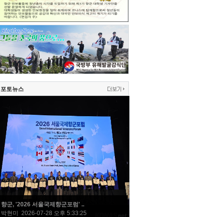
포토뉴스
향군, '2026 서울국제향군포럼' ..
박현미 2026-07-28 오후 5:33:25