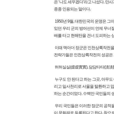
은 ‘나도 세우겠다’라고 나섰다. 만사
종종 인용되는 말이다.
1950년 9월, 대한민국의 운명은 
있던 우리 군의 방어선이 언제 무너
배를 타고 현해탄을 건너 도피하는 
이때 맥아더 장군은 인천상륙작전을 
전략가들은 인천상륙작전의 성공은 
허허실실(虛虛實實), 담담타타(淡淡打
누구도 안 된다고 하는 그곳, 아무도
리고 일사천리로 서울을 탈환하고 
하는 순간이었다. 수백만 국민들의 
우리 국민들은 이러한 장군의 공적을
이 문화재로 등록된다고 한다. 참으로