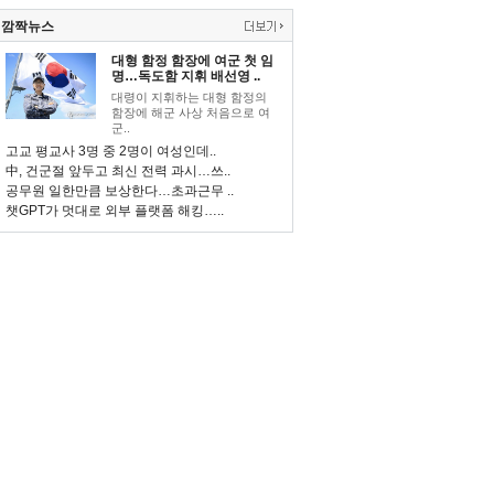
깜짝뉴스
대형 함정 함장에 여군 첫 임
명…독도함 지휘 배선영 ..
대령이 지휘하는 대형 함정의
함장에 해군 사상 처음으로 여
군..
고교 평교사 3명 중 2명이 여성인데..
中, 건군절 앞두고 최신 전력 과시…쓰..
공무원 일한만큼 보상한다…초과근무 ..
챗GPT가 멋대로 외부 플랫폼 해킹…..