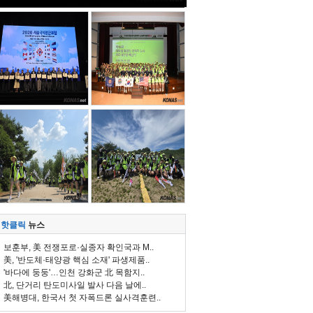
핫클릭
뉴스
보훈부, 美 전쟁포로·실종자 확인국과 M..
美, '반도체·태양광 핵심 소재' 파생제품..
'바다에 둥둥'…인천 강화군 北 목함지..
北, 단거리 탄도미사일 발사 다음 날에..
美해병대, 한국서 첫 자폭드론 실사격훈련..