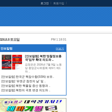
로그인
회원가입
026.8.8 토요일
PM 1:18:01
안보칼럼
더보기
[안보칼럼] 북한‘정찰정보총
국’임무 확대 의도와 ..
김정은은 2026년 7월 9일 노동
당 중앙군사위원회 제9기 제1
차 ..
[안보칼럼] 한국군 핵잠수함(SSN) 보유..
[안보칼럼] ‘유엔군 참전의 날’ 및 ..
[안보칼럼] 북한 핵물질 증산 동향과 ..
[안보칼럼] 북한의 국호 변경 의도와 ..