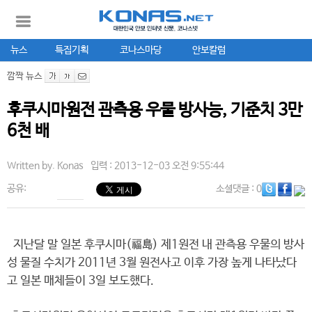
뉴스
특집기획
코나스마당
안보칼럼
깜짝 뉴스
후쿠시마원전 관측용 우물 방사능, 기준치 3만
6천 배
Written by.
Konas
입력 : 2013-12-03 오전 9:55:44
공유:
소셜댓글
: 0
지난달 말 일본 후쿠시마(福島) 제1원전 내 관측용 우물의 방사
성 물질 수치가 2011년 3월 원전사고 이후 가장 높게 나타났다
고 일본 매체들이 3일 보도했다.