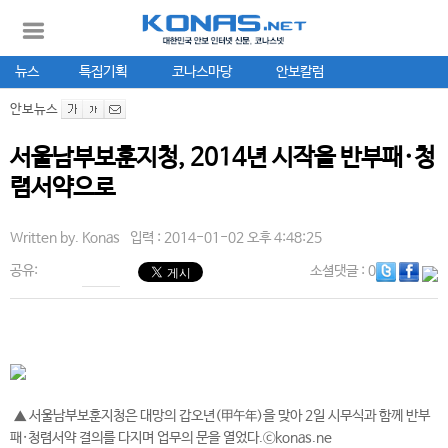
뉴스
특집기획
코나스마당
안보칼럼
안보뉴스
서울남부보훈지청, 2014년 시작을 반부패·청
렴서약으로
Written by.
Konas
입력 : 2014-01-02 오후 4:48:25
공유:
소셜댓글
: 0
▲ 서울남부보훈지청은 대망의 갑오년(甲午年)을 맞아 2일 시무식과 함께 반부
패·청렴서약 결의를 다지며 업무의 문을 열었다.ⓒkonas.ne