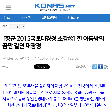
뉴스
특집기획
코나스마당
안보칼럼
칼럼
[향군 2015국토대장정 소감③] 한 여름밤의
꿈만 같던 대장정
Written by.
우인식
입력 : 2015-10-26 오후 4:22:02
공유:
소셜댓글
: 0
6·25전쟁 65주년을 맞이하여 재향군인회는 전국에서 선발된
110명의 대학생들을 대상으로 서울 동작동 국립현충원 참배를
시작으로 동해 통일전망대까지 총 1,084km를 횡단하는 제8회
‘대학생 전적지 국토대장정’을 지난 8월 4일부터 10박 11일간의