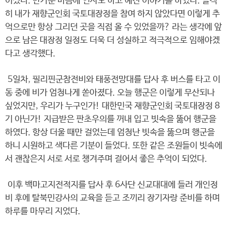
이셨다. 반가운 마음에 인사도 하고 예전 이야기를 하였다. 솔직
히 내가 재향군인회 국토대장정을 참여 하지 않았다면 이렇게 추
억으로만 항상 그리던 곳을 직접 올 수 있었을까? 라는 생각에 앞
으로 남은 대장정 일정도 더욱 더 성실하고 적극적으로 임해야겠
다고 생각했다.
5일차, 필리핀군참전비와 태풍전망대를 답사 후 버스를 타고 이
동 중에 비가 엄청나게 쏟아졌다. 오늘 행군은 이렇게 무산되나
싶었지만, 우리가 누구인가! 대한민국 재향군인회 국토대장정 8
기 아닌가! 지급받은 판초우의를 꺼내 입고 빗속을 뚫어 행군을
하였다. 항상 더울 때만 걸었는데 엄청난 빗속을 뚫으며 행군을
하니 시원하고 색다른 기분이 들었다. 또한 같은 조원들이 빗속에
서 괜찮은지 서로 서로 챙겨주며 걸어서 좋은 추억이 되었다.
이후 백마고지전적지를 답사 후 6사단 신교대대에 들러 개인정
비 후에 탈북민강사의 교육을 듣고 조끼리 장기자랑 준비를 하며
하루를 마무리 지었다.