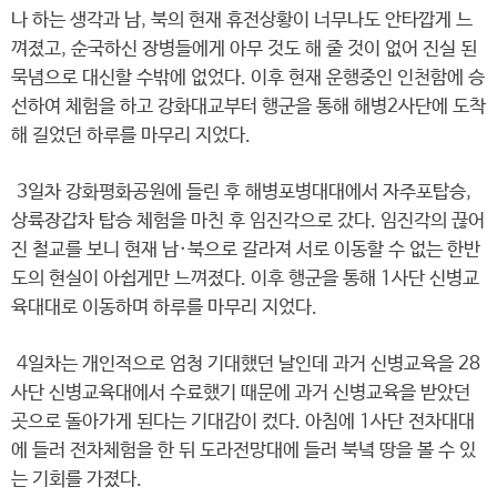
나 하는 생각과 남, 북의 현재 휴전상황이 너무나도 안타깝게 느
껴졌고, 순국하신 장병들에게 아무 것도 해 줄 것이 없어 진실 된
묵념으로 대신할 수밖에 없었다. 이후 현재 운행중인 인천함에 승
선하여 체험을 하고 강화대교부터 행군을 통해 해병2사단에 도착
해 길었던 하루를 마무리 지었다.
3일차 강화평화공원에 들린 후 해병포병대대에서 자주포탑승,
상륙장갑차 탑승 체험을 마친 후 임진각으로 갔다. 임진각의 끊어
진 철교를 보니 현재 남·북으로 갈라져 서로 이동할 수 없는 한반
도의 현실이 아쉽게만 느껴졌다. 이후 행군을 통해 1사단 신병교
육대대로 이동하며 하루를 마무리 지었다.
4일차는 개인적으로 엄청 기대했던 날인데 과거 신병교육을 28
사단 신병교육대에서 수료했기 때문에 과거 신병교육을 받았던
곳으로 돌아가게 된다는 기대감이 컸다. 아침에 1사단 전차대대
에 들러 전차체험을 한 뒤 도라전망대에 들러 북녘 땅을 볼 수 있
는 기회를 가졌다.