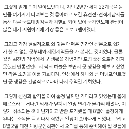
그렇게 알게 되어 알아보았더니, 지난 2년간 세계 22개국을 돌
만큼 여기저기 다녀보는 것 좋아하고 또한 휴전선·전적지답사를
통해 다른 국토대장정들과 차별화 되어 있어 국가안보에 관심이
많은 내가 지원하기에 가장 좋은 프로그램이었다.
그리고 가장 현실적으로 와 닿는 매력은 민간인 신분으로 쉽게
가 볼 수 없는 군부대와 제한지역들을 가 본다는 것이었다. 물론
철원 최전방 지역에서 군 생활을 하였지만 포병 출신으로써 하지
못했던 민통선안에서 북녘 하늘을 보면서 군 생활을 해보고 싶었
던 작은 소망을 이룰 기회이자, 인생에서 하나의 큰 터닝포인트였
던 군 생활을 간접적으로나마 다시 추억할 기회였다.
그렇게 신청과 합격을 하여 출정 날짜만 기다리고 있었는데 올해
메르스라는 커다란 악재가 덮쳐서 일정 연기가 불가피 해졌다. 이
렇게 취소되는 것 아닌가하고 반쯤 포기했을 때 8월에 출정하게
된다는 소식을 듣고 다시 식었던 열정이 솟아나게 되었다. 그리고
8월 2일 대전 재향군인회관에서 오티를 통해 준비해야 될 것들에