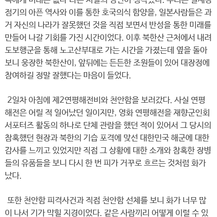
족에게 미래는 없다’라는 처칠의 명언이 생각났다. 우리는 일제강
점기의 아픈 역사와 이를 통한 호국의식 함양을, 일본사람들은 과
거 자신의 나라가 잘못했던 것을 직접 보면서 반성을 통한 미래를
만들어 나갈 기회를 가진 시간이었다. 이후 북한산 근처에서 내려
도보행군을 통해 노고산부대로 가는 시간을 가졌는데 옆을 돌아
보니 웅장한 북한산이, 앞뒤에는 든든한 조원들이 있어 대장정에
참여하길 정말 잘했다는 마음이 들었다.
2일차 아침에 제2연평해전비와 천안함을 보러갔다. 사실 연평
해전은 어릴 적 일어났던 일이지만, 영화 연평해전을 재향군인회
서포터즈 활동의 하나로 단체 관람을 했던 적이 있어서 그 당시의
참혹했던 현장과 북한의 기습 포격에 맞선 대한민국 해군에 대한
감사를 느끼고 있었지만 직접 그 상황에 대한 소개와 참혹한 장병
들의 유품들을 보니 다시 한 번 피가 거꾸로 흐르는 것처럼 화가
났다.
또한 천안함 피격사건과 직접 천안함 선체를 보니 화가 너무 많
이 나서 기가 막힐 지경이었다. 같은 사람끼리 어떻게 이럴 수 있