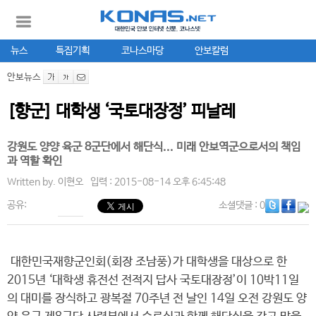
뉴스
특집기획
코나스마당
안보칼럼
안보뉴스
[향군] 대학생 ‘국토대장정’ 피날레
강원도 양양 육군 8군단에서 해단식... 미래 안보역군으로서의 책임
과 역할 확인
Written by.
이현오
입력 : 2015-08-14 오후 6:45:48
공유:
소셜댓글
: 0
대한민국재향군인회(회장 조남풍)가 대학생을 대상으로 한
2015년 ‘대학생 휴전선 전적지 답사 국토대장정’이 10박11일
의 대미를 장식하고 광복절 70주년 전 날인 14일 오전 강원도 양