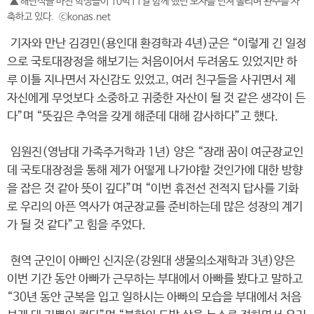
▲ 해단식을 마친 학생들이 10박11일 함께 했던 모자를 던져 올리며 완주를 자
축하고 있다. ⓒkonas.net
기자와 만난 김경민(용인대 환경학과 4년)군은 “이렇게 긴 일정
으로 국토대장정을 해보기는 처음이어서 두려움도 있었지만 하
루 이틀 지나면서 자신감도 있었고, 여러 친구들을 사귀면서 제
자신에게 무엇보다 소중하고 귀중한 자산이 될 것 같은 생각이 든
다”며 “뜻깊은 추억을 갖게 해준데 대해 감사하다”고 했다.
임원진(영남대 가족주거학과 1년) 양은 “장래 꿈이 여군장교인
데 국토대장정을 통해 제가 어떻게 나가야할 것인가에 대한 방향
을 잡은 것 같아 뜻이 깊다”며 “이번 휴전선 전적지 답사를 기화
로 우리의 아픈 역사가 여군장교를 준비하는데 많은 성장의 계기
가 될 것 같다”고 힘을 주었다.
현역 군인이 아빠인 신지운(강원대 생물의소재학과 3년)양은
이번 기간 동안 아빠가 근무하는 부대에서 아빠를 봤다고 말하고
“30년 동안 군복을 입고 일하시는 아빠의 모습을 부대에서 처음