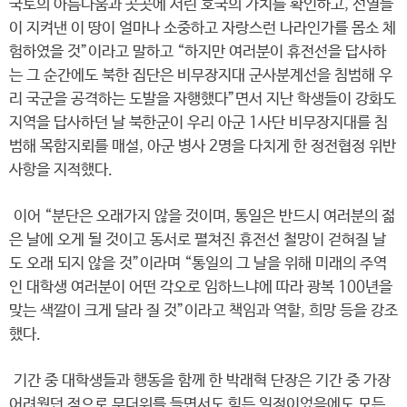
국토의 아름다움과 곳곳에 서린 호국의 가치를 확인하고, 선열들
이 지켜낸 이 땅이 얼마나 소중하고 자랑스런 나라인가를 몸소 체
험하였을 것”이라고 말하고 “하지만 여러분이 휴전선을 답사하
는 그 순간에도 북한 집단은 비무장지대 군사분계선을 침범해 우
리 국군을 공격하는 도발을 자행했다”면서 지난 학생들이 강화도
지역을 답사하던 날 북한군이 우리 아군 1사단 비무장지대를 침
범해 목함지뢰를 매설, 아군 병사 2명을 다치게 한 정전협정 위반
사항을 지적했다.
이어 “분단은 오래가지 않을 것이며, 통일은 반드시 여러분의 젊
은 날에 오게 될 것이고 동서로 펼쳐진 휴전선 철망이 걷혀질 날
도 오래 되지 않을 것”이라며 “통일의 그 날을 위해 미래의 주역
인 대학생 여러분이 어떤 각오로 임하느냐에 따라 광복 100년을
맞는 색깔이 크게 달라 질 것”이라고 책임과 역할, 희망 등을 강조
했다.
기간 중 대학생들과 행동을 함께 한 박래혁 단장은 기간 중 가장
어려웠던 점으로 무더위를 들면서도 힘든 일정이었음에도 모든