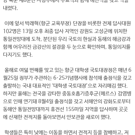
양 육군 제8군단 사령부에서 수료식과 함께 해단식을 갖고 막을
내렸다.
이에 앞서 박래혁(향군 교육부장) 단장을 비롯한 전체 답사대원
102명은 13일 오후 최종 답사 지역인 강원도 고성군에 위치한
통일전망대에 도착, 분단된 우리 국토의 현실과 동해의 해금강과
함께 어우러진 금강산의 절경을 두 눈으로 확인하며, 통일의지를
다지기도 했다.
올해로 여덟 번째를 맞고 있는 향군 대학생 국토대장정은 매년 6
월25일 정부가 주관하는 6·25기념행사에 참석해 출정식을 갖고
출발하는 국내 대표적인 ‘대학생 국토대장’으로 자리매김 했다.
하지만 올해는 전국을 강타한 중동호흡기증후군(메르스) 감염병
으로 인해 연기돼 8월4일 출정식을 갖고 서해안의 강화도로부터
동해안 통일전망대까지 휴전선 155마일 지역을 답사하며 곳곳
에 산재한 전적지를 돌아보면서 안보관을 새로이 했다.
학생들은 특히 낮에는 이동을 하면서 전적지 등을 참배하고, 저